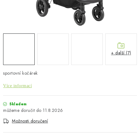
PŮJČOVNA
AKCE
PRO PSY
BOXY NA TAŽNÁ ZAŘÍZENÍ
+ další (7)
OSTATNÍ NOSIČE
sportovní kočárek
STŘEŠNÍ KOŠE
Více informací
AUTOSTANY
Skladem
11.8.2026
CESTOVNÍ ZAVAZADLA
Možnosti doručení
DÁRKOVÉ POUKAZY