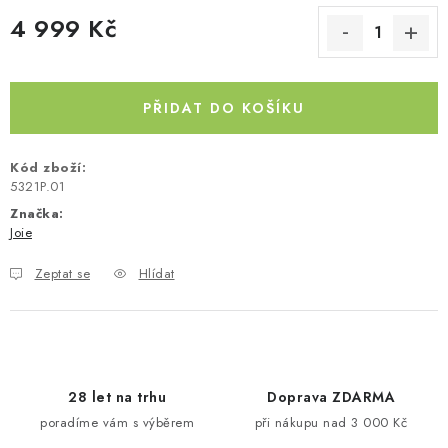
4 999 Kč
Kontakty
O nás
Doprava a platba
Půjčovna
Měrná cena:
Moje objednávka
Napište nám
Reklamace
Obchodní podmínky
PŘIDAT DO KOŠÍKU
Kód zboží:
5321P.01
Značka:
Joie
Zeptat se
Hlídat
28 let na trhu
Doprava ZDARMA
poradíme vám s výběrem
při nákupu nad 3 000 Kč