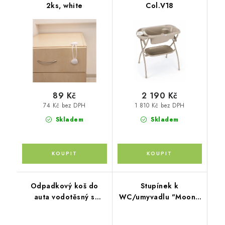
2ks, white
Col.V18
89 Kč
2 190 Kč
74 Kč bez DPH
1 810 Kč bez DPH
Skladem
Skladem
Odpadkový koš do
Stupínek k
auta vodotěsný s
WC/umyvadlu "Moon",
víkem, Black
White