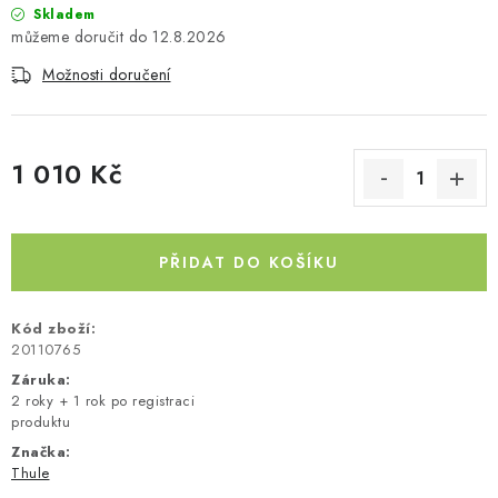
Skladem
Kontakty
O nás
Doprava a platba
Půjčovna
12.8.2026
Moje objednávka
Napište nám
Reklamace
Možnosti doručení
Obchodní podmínky
1 010 Kč
Měrná cena:
PŘIDAT DO KOŠÍKU
Kód zboží:
20110765
Záruka
:
2 roky + 1 rok po registraci
produktu
Značka:
Thule