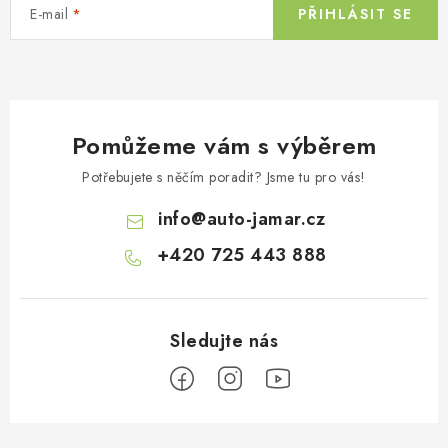
E-mail
PŘIHLÁSIT SE
Pomůžeme vám s výběrem
Potřebujete s něčím poradit? Jsme tu pro vás!
info
@
auto-jamar.cz
+420 725 443 888
Z