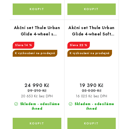
Akční set Thule Urban
Akční set Thule Urban
Glide 4-wheel s
Glide 4-wheel Soft
magnetickou přezkou
Beige + pláštěnka +
14 %
22 %
Mid blue + hluboká
moskytiéra + madlo
korba
K vyzkoušení na prodejně
K vyzkoušení na prodejně
24 990 Kč
19 390 Kč
29 210 Kč
25 020 Kč
20 653 Kč bez DPH
16 025 Kč bez DPH
Skladem - odesíláme
Skladem - odesíláme
ihned
ihned