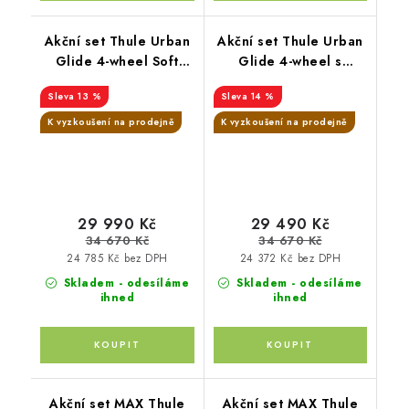
Akční set Thule Urban
Akční set Thule Urban
Glide 4-wheel Soft
Glide 4-wheel s
Beige + korba +
magnetickou přezkou
13 %
14 %
pláštěnka + moskytiéra
Mid blue + korba +
+ madlo + pláštěnka na
pláštěnka + moskytiéra
K vyzkoušení na prodejně
K vyzkoušení na prodejně
korbu + moskytiéra na
+ madlo + pláštěnka na
korbu
korbu + moskytiéra na
korbu
29 990 Kč
29 490 Kč
34 670 Kč
34 670 Kč
24 785 Kč bez DPH
24 372 Kč bez DPH
Skladem - odesíláme
Skladem - odesíláme
ihned
ihned
Akční set MAX Thule
Akční set MAX Thule