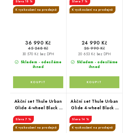
18 %
7 %
Mid blue + Joie
K vyzkoušení na prodejně
K vyzkoušení na prodejně
36 990 Kč
24 990 Kč
45 248 Kč
26 990 Kč
30 570 Kč bez DPH
20 653 Kč bez DPH
Skladem - odesíláme
Skladem - odesíláme
ihned
ihned
Akční set Thule Urban
Akční set Thule Urban
Glide 4-wheel Black +
Glide 4-wheel Black +
hluboká korba
korba + pláštěnka +
7 %
14 %
moskytiéra + madlo +
pláštěnka na korbu +
K vyzkoušení na prodejně
K vyzkoušení na prodejně