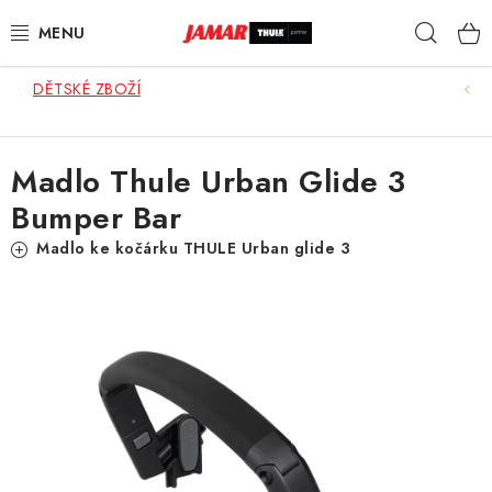
Přejít
Hleda
na
obsah
DĚTSKÉ ZBOŽÍ
STŘEŠNÍ NOSIČE
NOSIČE KOL
Madlo Thule Urban Glide 3
Bumper Bar
STŘEŠNÍ BOXY
Madlo ke kočárku THULE Urban glide 3
KOČÁRKY
DĚTSKÉ ZBOŽÍ
AUTOPOTAHY ŠITÉ NA MÍRU
AUTODOPLŇKY