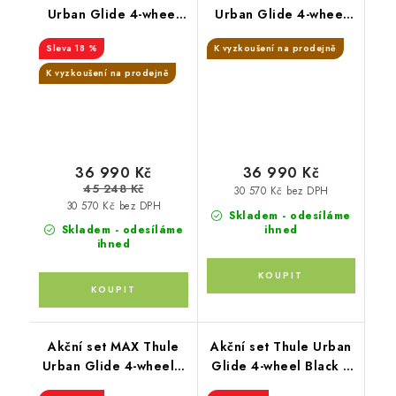
Urban Glide 4-wheel
Urban Glide 4-wheel
Black + Joie
Soft Beige + Joie
18 %
K vyzkoušení na prodejně
K vyzkoušení na prodejně
36 990 Kč
36 990 Kč
45 248 Kč
30 570 Kč bez DPH
30 570 Kč bez DPH
Skladem - odesíláme
Skladem - odesíláme
ihned
ihned
Akční set MAX Thule
Akční set Thule Urban
Urban Glide 4-wheel s
Glide 4-wheel Black +
magnetickou přezkou
hluboká korba