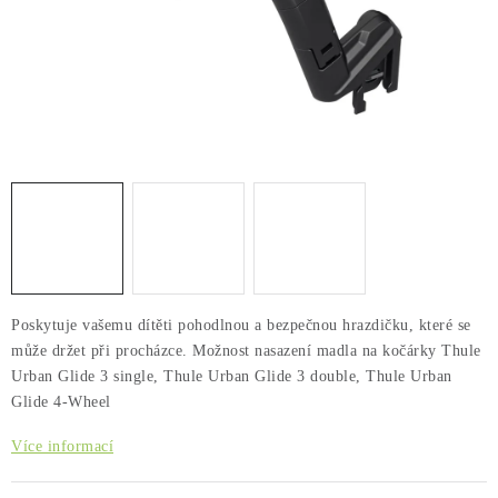
PŮJČOVNA
AKCE
PRO PSY
BOXY NA TAŽNÁ ZAŘÍZENÍ
OSTATNÍ NOSIČE
STŘEŠNÍ KOŠE
Poskytuje vašemu dítěti pohodlnou a bezpečnou hrazdičku, které se
AUTOSTANY
může držet při procházce. Možnost nasazení madla na kočárky
Thule
Urban Glide 3 single, Thule Urban Glide 3 double, Thule Urban
Glide 4-Wheel
CESTOVNÍ ZAVAZADLA
Více informací
DÁRKOVÉ POUKAZY