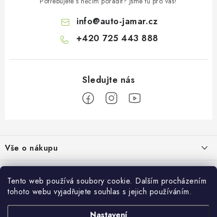
Potřebujete s něčím poradit? Jsme tu pro vás!
info
@
auto-jamar.cz
+420 725 443 888
Z
á
Vše o nákupu
p
a
Doprava a platba
Informace o nás
t
Tento web používá soubory cookie. Dalším procházením
Vrácení a výměna
í
tohoto webu vyjadřujete souhlas s jejich používáním.
O nás
Prodejna
Reklamace
Kontakty
Nastavení
Autodoplňky JAMAR