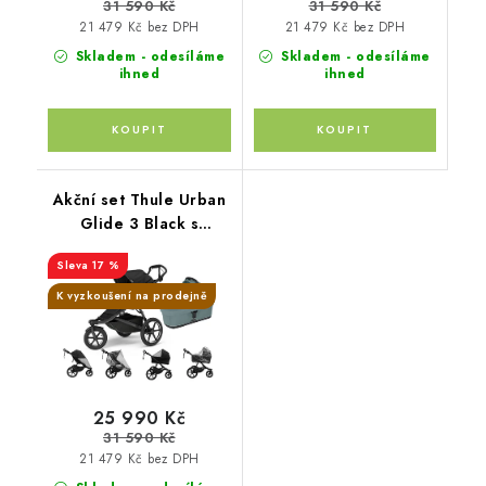
31 590 Kč
31 590 Kč
21 479 Kč bez DPH
21 479 Kč bez DPH
Skladem - odesíláme
Skladem - odesíláme
ihned
ihned
Akční set Thule Urban
Glide 3 Black s
magnetickou přezkou+
17 %
korbička Mid blue +
madlo Thule +
K vyzkoušení na prodejně
pláštěnky Altabebe +
moskytiéra Zopa
25 990 Kč
31 590 Kč
21 479 Kč bez DPH