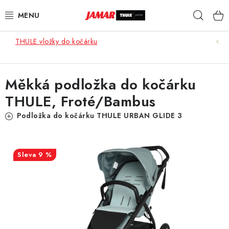
Přejít
Hleda
na
obsah
THULE vložky do kočárku
STŘEŠNÍ NOSIČE
NOSIČE KOL
Měkká podložka do kočárku
THULE, Froté/Bambus
STŘEŠNÍ BOXY
Podložka do kočárku THULE URBAN GLIDE 3
KOČÁRKY
DĚTSKÉ ZBOŽÍ
9 %
AUTOPOTAHY ŠITÉ NA MÍRU
AUTODOPLŇKY