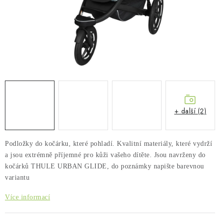
PŮJČOVNA
AKCE
PRO PSY
BOXY NA TAŽNÁ ZAŘÍZENÍ
OSTATNÍ NOSIČE
+ další (2)
STŘEŠNÍ KOŠE
Podložky do kočárku, které pohladí. Kvalitní materiály, které vydrží
AUTOSTANY
a jsou extrémně příjemné pro kůži vašeho dítěte. Jsou navrženy do
kočárků THULE URBAN GLIDE, do poznámky napište barevnou
variantu
CESTOVNÍ ZAVAZADLA
Více informací
DÁRKOVÉ POUKAZY