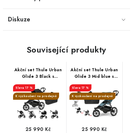
Diskuze
Související produkty
Akční set Thule Urban
Akční set Thule Urban
Glide 3 Black s
Glide 3 Mid blue s
magnetickou přezkou +
magnet. přezkou +
17 %
17 %
korbička black + madlo
korbička Black + madlo
Thule + pláštěnky
Thule + pláštěnky
K vyzkoušení na prodejně
K vyzkoušení na prodejně
Altabebe + moskytiéra
Altabebe + moskytiéra
Zopa
Zopa
25 990 Kč
25 990 Kč