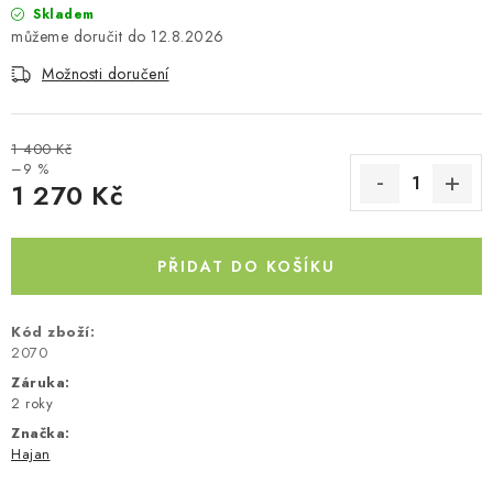
Skladem
Kontakty
O nás
Doprava a platba
Půjčovna
12.8.2026
Moje objednávka
Napište nám
Reklamace
Možnosti doručení
Obchodní podmínky
1 400 Kč
–9 %
1 270 Kč
Měrná cena:
PŘIDAT DO KOŠÍKU
Kód zboží:
2070
Záruka
:
2 roky
Značka:
Hajan