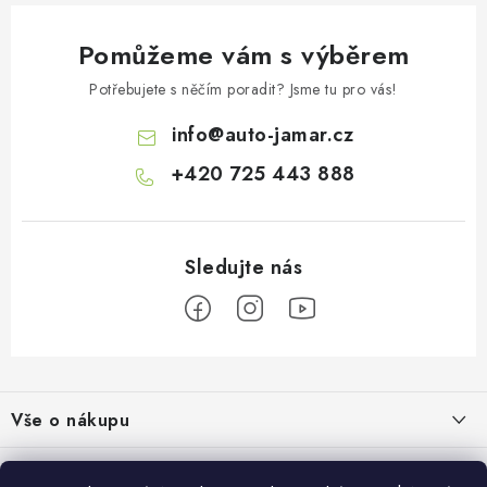
Pomůžeme vám s výběrem
Potřebujete s něčím poradit? Jsme tu pro vás!
info
@
auto-jamar.cz
+420 725 443 888
Z
á
Vše o nákupu
p
a
Doprava a platba
Informace o nás