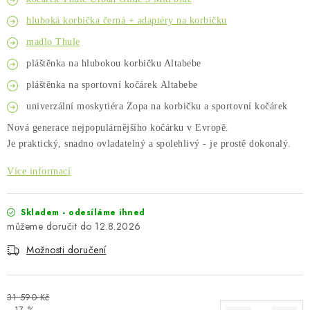
Kontakty
O nás
Doprava a platba
Půjčovna
hluboká korbička černá + adaptéry na korbičku
Moje objednávka
Napište nám
Reklamace
madlo Thule
Obchodní podmínky
pláštěnka na hlubokou korbičku Altabebe
pláštěnka na sportovní kočárek Altabebe
univerzální moskytiéra Zopa na korbičku a sportovní kočárek
Nová generace nejpopulárnějšího kočárku v Evropě.
Je praktický, snadno ovladatelný a spolehlivý - je prostě dokonalý.
Více informací
Skladem - odesíláme ihned
12.8.2026
Možnosti doručení
31 590 Kč
–17 %