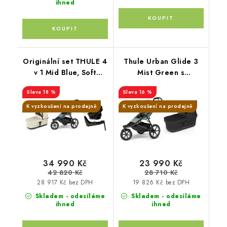
ihned
Originální set THULE 4
Thule Urban Glide 3
v 1 Mid Blue, Soft
Mist Green s
Beige, Black
magnetickou přezkou +
18 %
16 %
hluboká korba Black
K vyzkoušení na prodejně
K vyzkoušení na prodejně
34 990 Kč
23 990 Kč
42 820 Kč
28 710 Kč
28 917 Kč bez DPH
19 826 Kč bez DPH
Skladem - odesíláme
Skladem - odesíláme
ihned
ihned