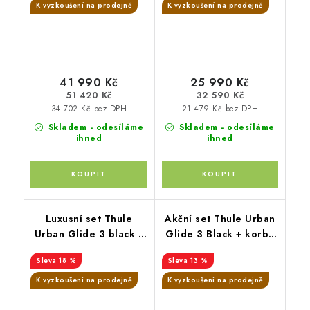
moskytiéra + madlo +
pláštěnky Altabebe +
K vyzkoušení na prodejně
K vyzkoušení na prodejně
pláštěnka + moskytiéra
moskytiéra Zopa
+ PIPA™ next chestnut
41 990 Kč
25 990 Kč
51 420 Kč
32 590 Kč
34 702 Kč bez DPH
21 479 Kč bez DPH
Skladem - odesíláme
Skladem - odesíláme
ihned
ihned
Luxusní set Thule
Akční set Thule Urban
Urban Glide 3 black s
Glide 3 Black + korba
magnetickou přezkou+
+ pláštěnky +
18 %
13 %
korba Soft Beige +
moskytiéry+ madlo +
pláštěnka + moskytiéra
sedačka i-snug 2
K vyzkoušení na prodejně
K vyzkoušení na prodejně
+ madlo + pláštěnka na
korbu + moskytiéra na