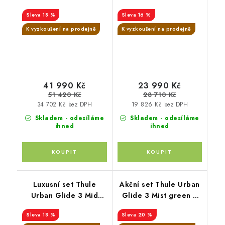
magnetickou přezkou+
magnetickou přezkou +
18 %
16 %
korba Mid blue+
hluboká korba Tinted
pláštěnka + moskytiéra
Taupe
K vyzkoušení na prodejně
K vyzkoušení na prodejně
+ madlo + pláštěnka na
korbu + moskytiéra na
korbu + PIPA™ next
caviar
41 990 Kč
23 990 Kč
51 420 Kč
28 710 Kč
34 702 Kč bez DPH
19 826 Kč bez DPH
Skladem - odesíláme
Skladem - odesíláme
ihned
ihned
Luxusní set Thule
Akční set Thule Urban
Urban Glide 3 Mid
Glide 3 Mist green +
blue + korba mid blue
korbička Tinted taupe
18 %
20 %
+ pláštěnka +
+ madlo Thule +