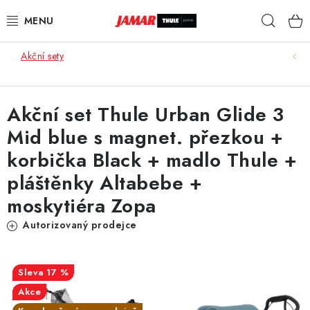
Přejít
Hleda
na
obsah
Akční sety
STŘEŠNÍ NOSIČE
NOSIČE KOL
Akční set Thule Urban Glide 3
Mid blue s magnet. přezkou +
STŘEŠNÍ BOXY
korbička Black + madlo Thule +
KOČÁRKY
pláštěnky Altabebe +
moskytiéra Zopa
DĚTSKÉ ZBOŽÍ
Autorizovaný prodejce
AUTOPOTAHY ŠITÉ NA MÍRU
17 %
AUTODOPLŇKY
Akce