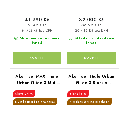
korbu + PIPA™ next
chestnut
41 990 Kč
32 000 Kč
51 420 Kč
36 920 Kč
34 702 Kč bez DPH
26 446 Kč bez DPH
Skladem - odesíláme
Skladem - odesíláme
ihned
ihned
Akční set MAX Thule
Akční set Thule Urban
Urban Glide 3 Mid-
Glide 3 Black s
blue + korba soft
magnetickou přezkou+
24 %
16 %
beige + SnugLite
korba Tinted Taupe +
midnight
pláštěnka + moskytiéra
K vyzkoušení na prodejně
K vyzkoušení na prodejně
+ madlo + pláštěnka na
korbu + moskytiéra na
korbu originál