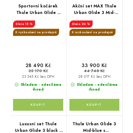
Sportovní kočárek
Akční set MAX Thule
Thule Urban Glide 3
Urban Glide 3 Mid-
Mid blue s
blue + korba Soft
18 %
24 %
magnetickou přezkou +
Beige + SnugLite
korbička Mid blue +
midnight
K vyzkoušení na prodejně
K vyzkoušení na prodejně
orig. příslušenství
THULE
28 490 Kč
33 900 Kč
35 170 Kč
44 748 Kč
23 545 Kč bez DPH
28 017 Kč bez DPH
Skladem - odesíláme
Skladem - odesíláme
ihned
ihned
Luxusní set Thule
Thule Urban Glide 3
Urban Glide 3 black s
Mid-blue s