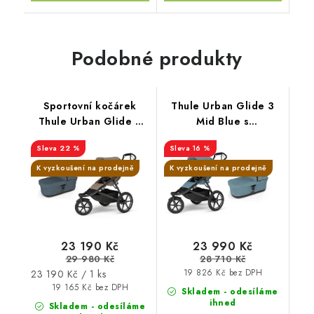
Podobné produkty
Sportovní kočárek
Thule Urban Glide 3
Thule Urban Glide 3
Mid Blue s
Tinted Taupe+korbička
magnetickou přezkou+
22 %
16 %
Dark Slate
hluboká korba Mid
Blue
K vyzkoušení na prodejně
K vyzkoušení na prodejně
23 190 Kč
23 990 Kč
29 980 Kč
28 710 Kč
Měrná
23 190 Kč / 1 ks
19 826 Kč bez DPH
cena:
19 165 Kč bez DPH
Skladem - odesíláme
ihned
Skladem - odesíláme