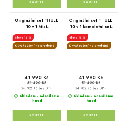
Originální set THULE
Originální set THULE
10 v 1 Mist
10 v 1 kompletní set
Green,Tinted
barevná kombinace
18 %
18 %
Taupe,Black
Mid blue,Mid blue, Mid
blue
K vyzkoušení na prodejně
K vyzkoušení na prodejně
41 990 Kč
41 990 Kč
51 420 Kč
51 420 Kč
34 702 Kč bez DPH
34 702 Kč bez DPH
Skladem - odesíláme
Skladem - odesíláme
ihned
ihned