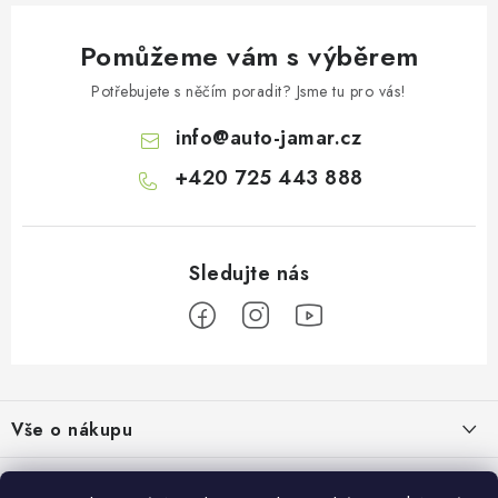
Pomůžeme vám s výběrem
Potřebujete s něčím poradit? Jsme tu pro vás!
info
@
auto-jamar.cz
+420 725 443 888
Z
á
Vše o nákupu
p
a
Doprava a platba
Informace o nás