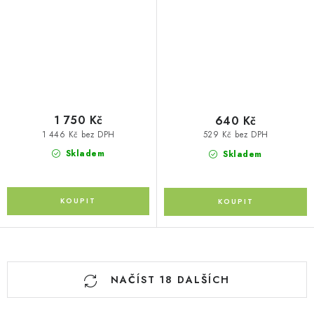
1 750 Kč
640 Kč
1 446 Kč bez DPH
529 Kč bez DPH
Skladem
Skladem
O
NAČÍST 18 DALŠÍCH
v
l