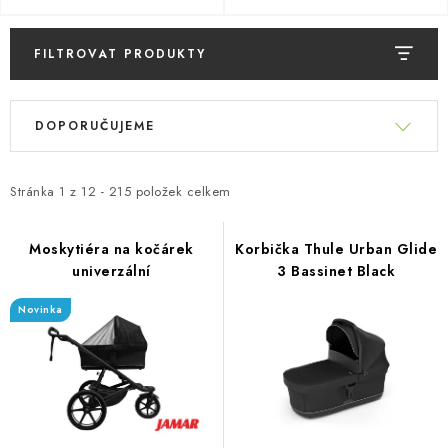
PŮJČOVNA
AKCE
FILTROVAT PRODUKTY
V
PRO PSY
Ř
ý
DOPORUČUJEME
a
p
BOXY NA TAŽNÁ ZAŘÍZENÍ
z
i
e
Stránka
1
z
12
-
215
položek celkem
s
OSTATNÍ NOSIČE
n
p
í
Moskytiéra na kočárek
Korbička Thule Urban Glide
STŘEŠNÍ KOŠE
r
univerzální
3 Bassinet Black
p
o
r
Novinka
AUTOSTANY
d
o
u
d
CESTOVNÍ ZAVAZADLA
k
u
t
k
DÁRKOVÉ POUKAZY
ů