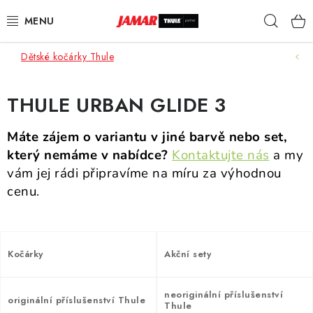
Přejít
Hleda
na
obsah
Dětské kočárky Thule
STŘEŠNÍ NOSIČE
NOSIČE KOL
THULE URBAN GLIDE 3
STŘEŠNÍ BOXY
Máte zájem o variantu v jiné barvě nebo set,
který nemáme v nabídce?
Kontaktujte nás
a my
KOČÁRKY
vám jej rádi připravíme na míru za výhodnou
cenu.
DĚTSKÉ ZBOŽÍ
AUTOPOTAHY ŠITÉ NA MÍRU
Kočárky
Akční sety
AUTODOPLŇKY
neoriginální příslušenství
originální příslušenství Thule
Thule