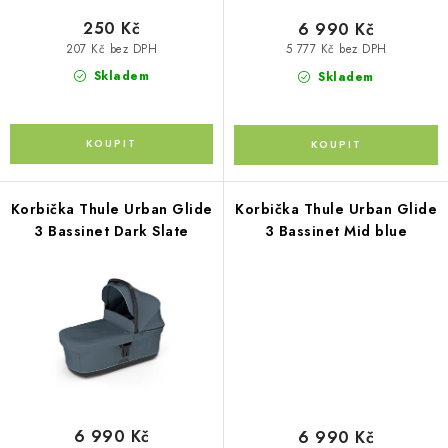
t
ů
Kontakty
O nás
Doprava a platba
Půjčovna
250 Kč
6 990 Kč
207 Kč bez DPH
5 777 Kč bez DPH
Moje objednávka
Napište nám
Reklamace
Skladem
Skladem
Obchodní podmínky
Korbička Thule Urban Glide
Korbička Thule Urban Glide
3 Bassinet Dark Slate
3 Bassinet Mid blue
6 990 Kč
6 990 Kč