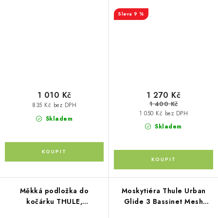
9 %
1 010 Kč
1 270 Kč
1 400 Kč
835 Kč bez DPH
1 050 Kč bez DPH
Skladem
Skladem
Měkká podložka do
Moskytiéra Thule Urban
kočárku THULE,
Glide 3 Bassinet Mesh
Teplákovina/Merino
Cover