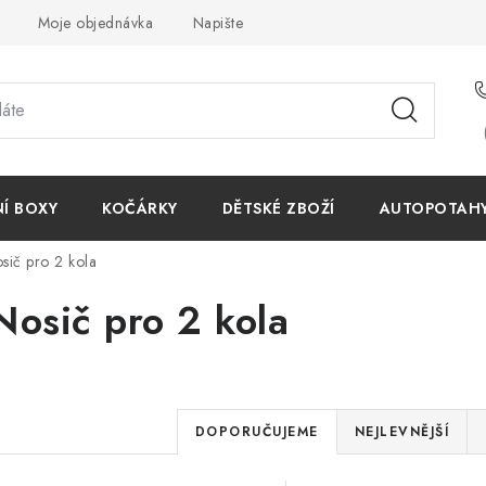
Moje objednávka
Napište nám
Reklamace
Obchodn
NÍ BOXY
KOČÁRKY
DĚTSKÉ ZBOŽÍ
AUTOPOTAHY 
sič pro 2 kola
Nosič pro 2 kola
Ř
DOPORUČUJEME
NEJLEVNĚJŠÍ
a