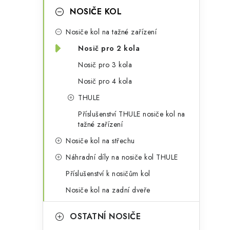
a
r
NOSIČE KOL
n
i
Nosiče kol na tažné zařízení
e
n
Nosič pro 2 kola
i
í
Nosič pro 3 kola
Nosič pro 4 kola
p
THULE
a
Příslušenství THULE nosiče kol na
n
tažné zařízení
Nosiče kol na střechu
e
Náhradní díly na nosiče kol THULE
l
Příslušenství k nosičům kol
Nosiče kol na zadní dveře
t
OSTATNÍ NOSIČE