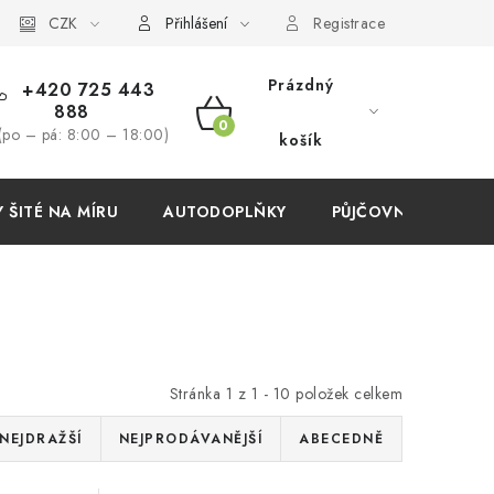
í podmínky
CZK
Přihlášení
Registrace
Prázdný
+420 725 443
888
NÁKUPNÍ
(po – pá: 8:00 – 18:00)
košík
KOŠÍK
ŠITÉ NA MÍRU
AUTODOPLŇKY
PŮJČOVNA
AKC
Stránka
1
z
1
-
10
položek celkem
NEJDRAŽŠÍ
NEJPRODÁVANĚJŠÍ
ABECEDNĚ