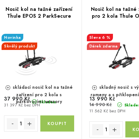
V
z
Nosič kol na tažné zařízení
Nosič kol na tažné 
ý
e
Thule EPOS 2 ParkSecure
pro 2 kola Thule 
p
n
Novinka
6 %
í
Skvělý produkt
Dárek zdarma
s
p
p
r
r
o
o
d
skládací nosič kol na tažné
skladný nosič s v
d
zařízení pro 2 kola s
rameny a s přiklopen
u
37 990 Kč
13 990 Kč
parkovacími senzory
Skladem
14 990 Kč
31 397 Kč bez DPH
Sklade
u
k
11 562 Kč bez DPH
k
t
ů