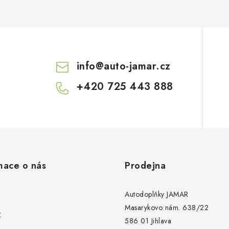
c
p
info
@
auto-jamar.cz
v
k
+420 725 443 888
y
v
ý
p
mace o nás
Prodejna
s
Autodoplňky JAMAR
u
Masarykovo nám. 638/22
y
586 01 Jihlava