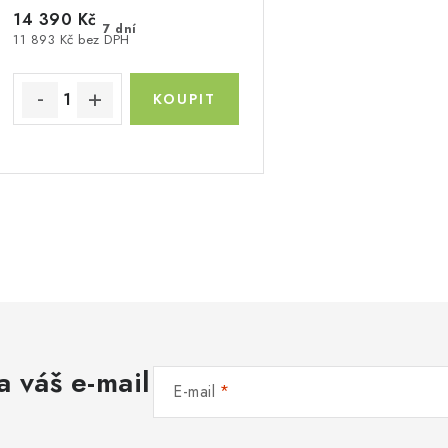
14 390 Kč
7 dní
11 893 Kč bez DPH
O
v
á
a váš e-mail
d
E-mail
a