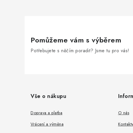
í
r
Pomůžeme vám s výběrem
Potřebujete s něčím poradit? Jsme tu pro vás!
Z
á
Vše o nákupu
Infor
i
p
a
Doprava a platba
O nás
t
Vrácení a výměna
Kontakt