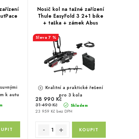
zařízení
Nosič kol na tažné zařízení
OutPace
Thule EasyFold 3 2+1 bike
+ taška + zámek Abus
7 %
ýsuvnými
Kvalitní a praktické řešení
ím k autu
pro 3 kola
28 990 Kč
31 490 Kč
m
Skladem
23 959 Kč bez DPH