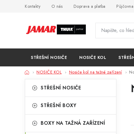
Přejít
Kontakty
O nás
Doprava a platba
Půjčovna
na
obsah
STŘEŠNÍ NOSIČE
NOSIČE KOL
STŘEŠ
Domů
NOSIČE KOL
Nosiče kol na tažné zařízení
No
P
K
Přeskočit
STŘEŠNÍ NOSIČE
kategorie
a
o
t
s
STŘEŠNÍ BOXY
e
t
g
BOXY NA TAŽNÁ ZAŘÍZENÍ
r
o