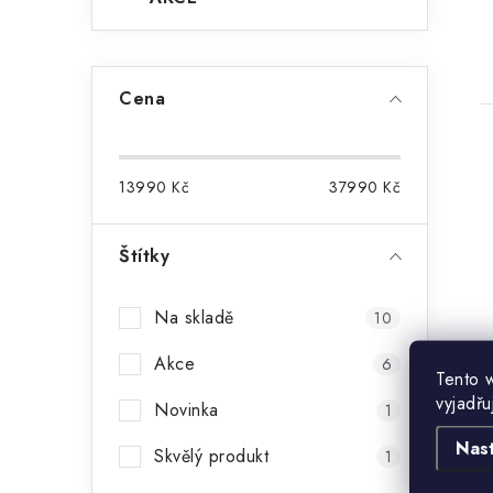
Cena
13990
Kč
37990
Kč
Štítky
Na skladě
10
Akce
6
Tento 
vyjadřu
Novinka
1
Nas
Skvělý produkt
1