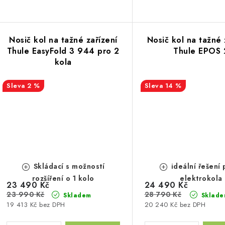
ů
Nosič kol na tažné zařízení
Nosič kol na tažné 
Thule EasyFold 3 944 pro 2
Thule EPOS 
kola
2 %
14 %
Skládací s možností
ideální řešení 
rozšíření o 1 kolo
elektrokola
23 490 Kč
24 490 Kč
23 990 Kč
28 790 Kč
Skladem
Sklade
19 413 Kč bez DPH
20 240 Kč bez DPH