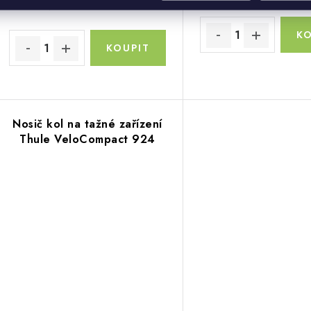
23 132 Kč bez DPH
Nosič kol na tažné zařízení
Thule VeloCompact 924