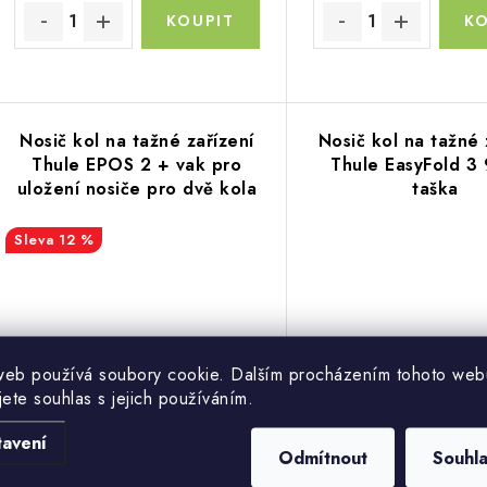
Nosič kol na tažné zařízení
Nosič kol na tažné 
Thule EPOS 2 + vak pro
Thule EasyFold 3
uložení nosiče pro dvě kola
taška
+ Thule High-Grade Lock
12 %
web používá soubory cookie. Dalším procházením tohoto web
jete souhlas s jejich používáním.
Kvalitní a praktic
pro 2 kola
tavení
27 990 Kč
25 190 Kč
Odmítnout
Souhl
Sklade
32 140 Kč
20 818 Kč bez DPH
Skladem