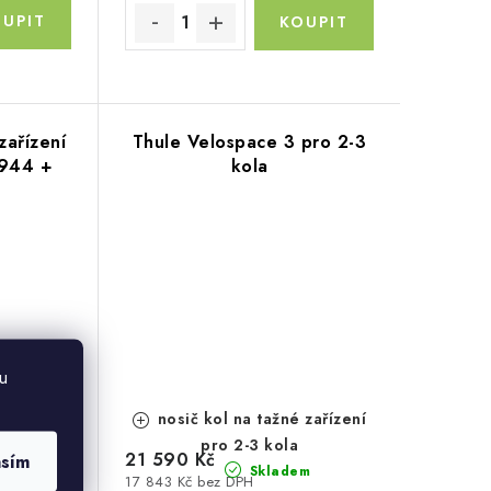
zařízení
Thule Velospace 3 pro 2-3
 944 +
kola
u
ké řešení
nosič kol na tažné zařízení
pro 2-3 kola
21 590 Kč
asím
m
Skladem
17 843 Kč bez DPH