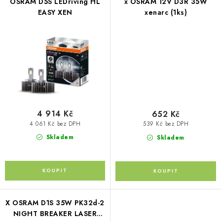
OSRAM D5S LEDriving HL
x OSRAM 12V D3R 35W
EASY XEN
xenarc (1ks)
Kontakty
O nás
Doprava a platba
Půjčovna
Moje objednávka
Napište nám
Reklamace
Obchodní podmínky
4 914 Kč
652 Kč
4 061 Kč bez DPH
539 Kč bez DPH
Skladem
Skladem
X OSRAM D1S 35W PK32d-2
NIGHT BREAKER LASER