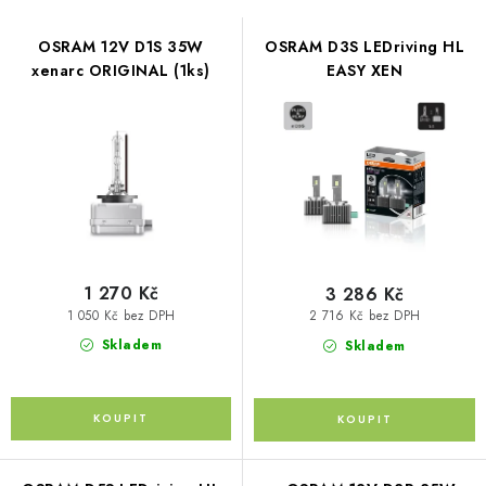
s
PŮJČOVNA
n
p
í
OSRAM 12V D1S 35W
OSRAM D3S LEDriving HL
AKCE
r
xenarc ORIGINAL (1ks)
EASY XEN
p
o
r
PRO PSY
d
o
u
d
BOXY NA TAŽNÁ ZAŘÍZENÍ
k
u
t
k
OSTATNÍ NOSIČE
ů
t
STŘEŠNÍ KOŠE
ů
1 270 Kč
3 286 Kč
1 050 Kč bez DPH
2 716 Kč bez DPH
AUTOSTANY
Skladem
Skladem
CESTOVNÍ ZAVAZADLA
DÁRKOVÉ POUKAZY