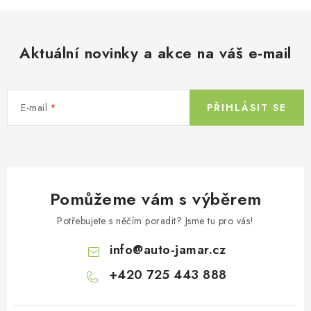
l
á
d
Aktuální novinky a akce na váš e-mail
a
c
í
E-mail
PŘIHLÁSIT SE
p
r
v
k
y
Pomůžeme vám s výběrem
v
ý
Potřebujete s něčím poradit? Jsme tu pro vás!
p
info
@
auto-jamar.cz
i
s
+420 725 443 888
u