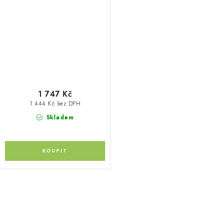
+200% (1ks)
1 747 Kč
1 444 Kč bez DPH
Skladem
O
v