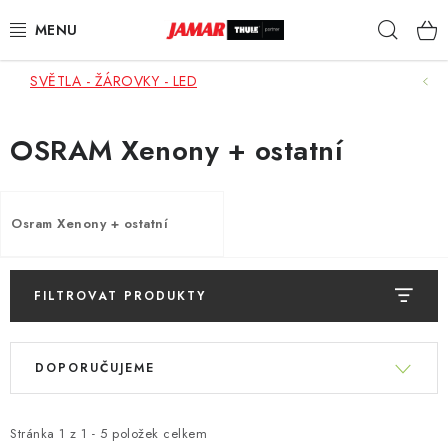
Přejít
Hleda
na
obsah
SVĚTLA - ŽÁROVKY - LED
STŘEŠNÍ NOSIČE
NOSIČE KOL
OSRAM Xenony + ostatní
STŘEŠNÍ BOXY
Osram Xenony + ostatní
KOČÁRKY
DĚTSKÉ ZBOŽÍ
FILTROVAT PRODUKTY
V
AUTOPOTAHY ŠITÉ NA MÍRU
Ř
ý
DOPORUČUJEME
a
p
AUTODOPLŇKY
z
i
e
Stránka
1
z
1
-
5
položek celkem