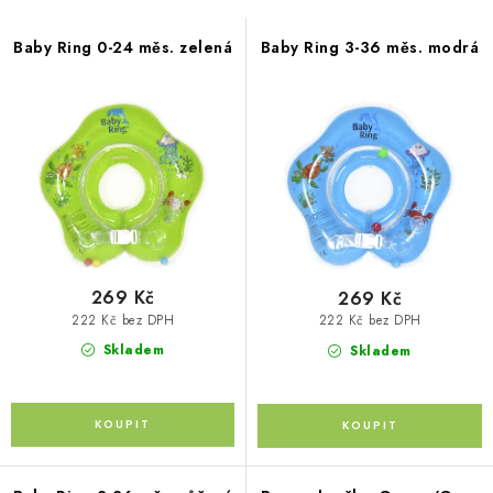
s
PŮJČOVNA
n
p
í
Baby Ring 0-24 měs. zelená
Baby Ring 3-36 měs. modrá
AKCE
r
p
o
r
PRO PSY
d
o
u
d
BOXY NA TAŽNÁ ZAŘÍZENÍ
k
u
t
k
OSTATNÍ NOSIČE
ů
t
STŘEŠNÍ KOŠE
ů
269 Kč
269 Kč
222 Kč bez DPH
222 Kč bez DPH
AUTOSTANY
Skladem
Skladem
CESTOVNÍ ZAVAZADLA
DÁRKOVÉ POUKAZY