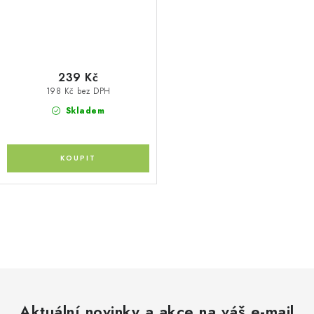
239 Kč
198 Kč bez DPH
Skladem
O
v
l
á
d
Aktuální novinky a akce na váš e-mail