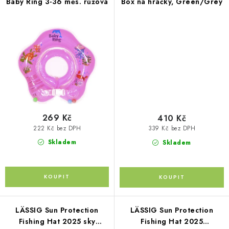
Baby Ring 3-36 měs. růžová
Box na hračky, Green/Grey
Kontakty
O nás
Doprava a platba
Půjčovna
Moje objednávka
Napište nám
Reklamace
Obchodní podmínky
269 Kč
410 Kč
222 Kč bez DPH
339 Kč bez DPH
Skladem
Skladem
LÄSSIG Sun Protection
LÄSSIG Sun Protection
Fishing Hat 2025 sky
Fishing Hat 2025