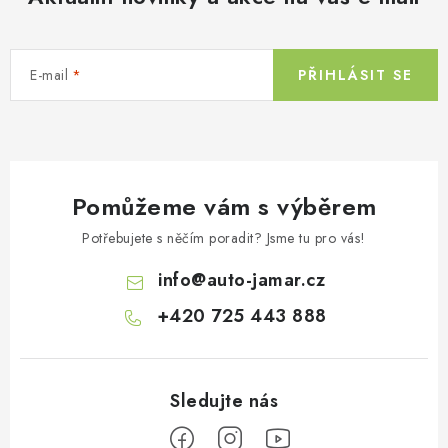
a
c
í
E-mail
PŘIHLÁSIT SE
p
r
v
k
y
Pomůžeme vám s výběrem
v
ý
Potřebujete s něčím poradit? Jsme tu pro vás!
p
info
@
auto-jamar.cz
i
s
+420 725 443 888
u