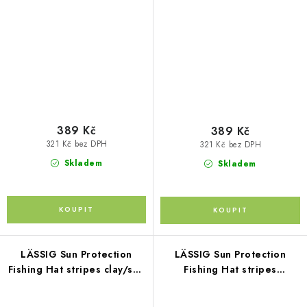
blue/deep olive 19-36 mo.
vanilla/peach 19-36 mo.
389 Kč
389 Kč
321 Kč bez DPH
321 Kč bez DPH
Skladem
Skladem
LÄSSIG Sun Protection
LÄSSIG Sun Protection
Fishing Hat stripes clay/sea
Fishing Hat stripes
salt 1-3 years size 48-51
purple/sea salt 1-3 years
size 48-51