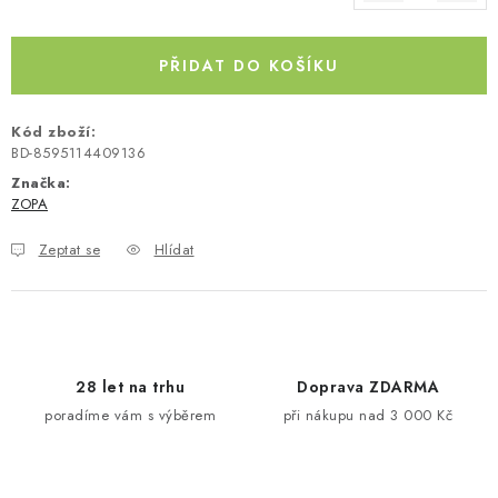
Měrná cena:
Kontakty
O nás
Doprava a platba
Půjčovna
Moje objednávka
Napište nám
Reklamace
PŘIDAT DO KOŠÍKU
Obchodní podmínky
Kód zboží:
BD-8595114409136
Značka:
ZOPA
Zeptat se
Hlídat
28 let na trhu
Doprava ZDARMA
poradíme vám s výběrem
při nákupu nad 3 000 Kč