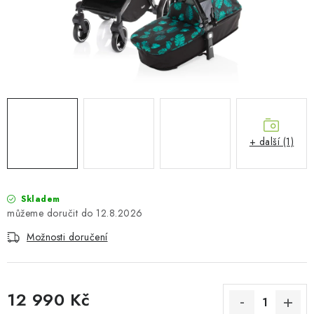
PŮJČOVNA
AKCE
PRO PSY
BOXY NA TAŽNÁ ZAŘÍZENÍ
+ další (1)
OSTATNÍ NOSIČE
STŘEŠNÍ KOŠE
Skladem
12.8.2026
AUTOSTANY
Možnosti doručení
CESTOVNÍ ZAVAZADLA
DÁRKOVÉ POUKAZY
12 990 Kč