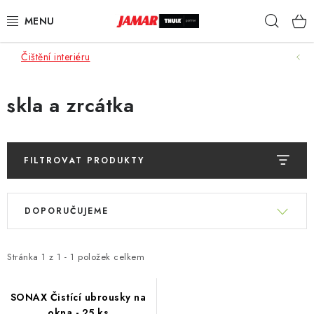
Přejít
Hleda
na
obsah
Čištění interiéru
STŘEŠNÍ NOSIČE
NOSIČE KOL
skla a zrcátka
STŘEŠNÍ BOXY
FILTROVAT PRODUKTY
KOČÁRKY
V
Ř
DĚTSKÉ ZBOŽÍ
ý
DOPORUČUJEME
a
p
z
AUTOPOTAHY ŠITÉ NA MÍRU
i
e
Stránka
1
z
1
-
1
položek celkem
s
n
AUTODOPLŇKY
p
í
SONAX Čistící ubrousky na
r
okna - 25 ks