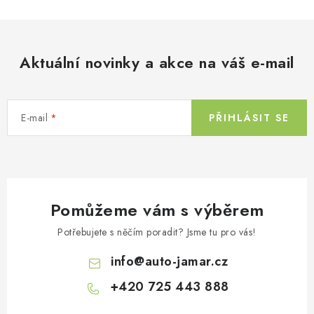
l
Kontakty
O nás
Doprava a platba
Půjčovna
á
Moje objednávka
Napište nám
Reklamace
d
Aktuální novinky a akce na váš e-mail
Obchodní podmínky
a
c
í
E-mail
PŘIHLÁSIT SE
p
r
v
k
y
Pomůžeme vám s výběrem
v
ý
Potřebujete s něčím poradit? Jsme tu pro vás!
p
info
@
auto-jamar.cz
i
s
+420 725 443 888
u