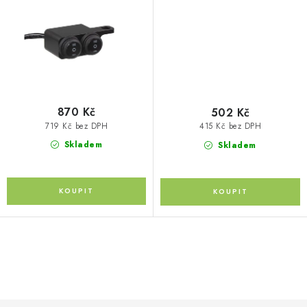
Kontakty
O nás
Doprava a platba
Půjčovna
Moje objednávka
Napište nám
Reklamace
Obchodní podmínky
870 Kč
502 Kč
719 Kč bez DPH
415 Kč bez DPH
Skladem
Skladem
O
v
l