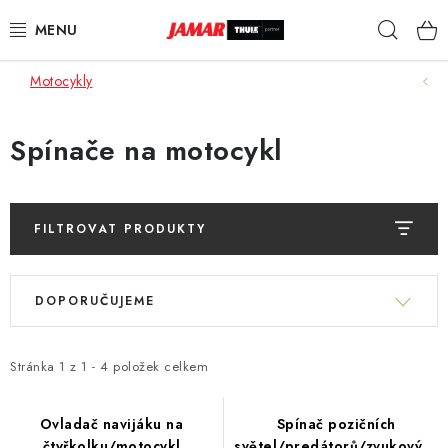
Přejít
Hleda
na
obsah
Motocykly
STŘEŠNÍ NOSIČE
NOSIČE KOL
Spínače na motocykl
STŘEŠNÍ BOXY
FILTROVAT PRODUKTY
KOČÁRKY
V
Ř
DĚTSKÉ ZBOŽÍ
ý
DOPORUČUJEME
a
p
z
AUTOPOTAHY ŠITÉ NA MÍRU
i
e
Stránka
1
z
1
-
4
položek celkem
s
n
AUTODOPLŇKY
p
í
Ovladač navijáku na
Spínač pozičních
r
čtyřkolku/motocykl
světel/predátorů/zvukových