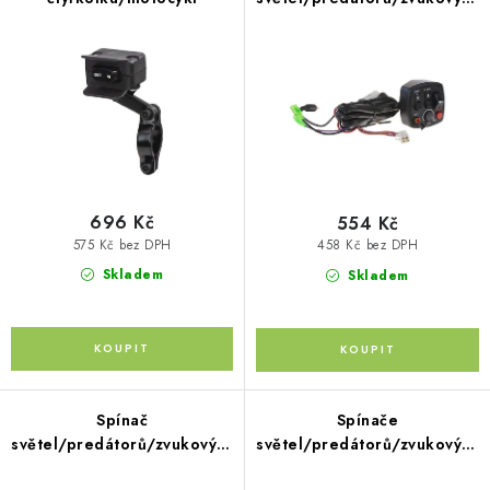
p
PŮJČOVNA
o
systémů na motocykl
r
d
AKCE
o
u
d
k
PRO PSY
u
t
k
ů
BOXY NA TAŽNÁ ZAŘÍZENÍ
t
ů
696 Kč
554 Kč
OSTATNÍ NOSIČE
575 Kč bez DPH
458 Kč bez DPH
Skladem
Skladem
STŘEŠNÍ KOŠE
AUTOSTANY
CESTOVNÍ ZAVAZADLA
Spínač
Spínače
světel/predátorů/zvukových
světel/predátorů/zvukových
DÁRKOVÉ POUKAZY
systémů na motocykl
systémů na motocykl