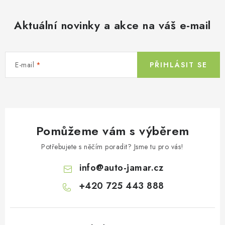
á
d
Aktuální novinky a akce na váš e-mail
a
c
í
E-mail
PŘIHLÁSIT SE
p
r
v
k
y
Pomůžeme vám s výběrem
v
ý
Potřebujete s něčím poradit? Jsme tu pro vás!
p
info
@
auto-jamar.cz
i
s
+420 725 443 888
u