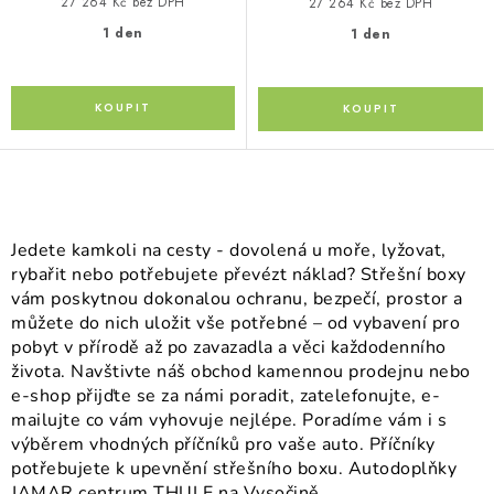
27 264 Kč bez DPH
27 264 Kč bez DPH
1 den
1 den
O
v
Jedete kamkoli na cesty - dovolená u moře, lyžovat,
l
rybařit nebo potřebujete převézt náklad? Střešní boxy
á
vám poskytnou dokonalou ochranu, bezpečí, prostor a
můžete do nich uložit vše potřebné – od vybavení pro
d
pobyt v přírodě až po zavazadla a věci každodenního
a
života. Navštivte náš obchod kamennou prodejnu nebo
c
e-shop přijďte se za námi poradit, zatelefonujte, e-
í
mailujte co vám vyhovuje nejlépe. Poradíme vám i s
p
výběrem vhodných příčníků pro vaše auto. Příčníky
r
potřebujete k upevnění střešního boxu. Autodoplňky
JAMAR centrum THULE na Vysočině