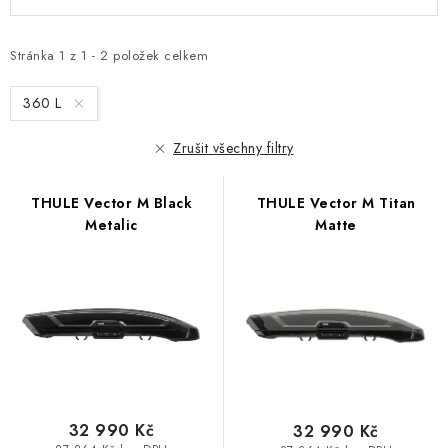
a
p
z
i
e
Stránka
1
z
1
-
2
položek celkem
s
n
p
360 L
í
r
p
Zrušit všechny filtry
o
r
d
o
THULE Vector M Black
THULE Vector M Titan
u
d
Metalic
Matte
k
u
t
k
ů
t
ů
32 990 Kč
32 990 Kč