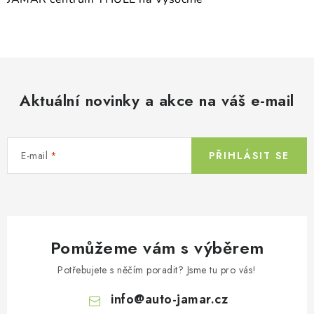
v
k
y
v
ý
p
Aktuální novinky a akce na váš e-mail
i
s
u
E-mail
PŘIHLÁSIT SE
Pomůžeme vám s výběrem
Potřebujete s něčím poradit? Jsme tu pro vás!
info
@
auto-jamar.cz