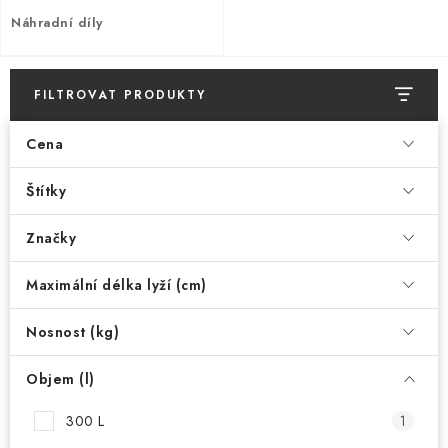
PŮJČOVNA
Náhradní díly
AKCE
FILTROVAT PRODUKTY
PRO PSY
Cena
BOXY NA TAŽNÁ ZAŘÍZENÍ
Štítky
OSTATNÍ NOSIČE
Značky
STŘEŠNÍ KOŠE
Maximální délka lyží (cm)
AUTOSTANY
Nosnost (kg)
CESTOVNÍ ZAVAZADLA
Objem (l)
DÁRKOVÉ POUKAZY
300 L
1