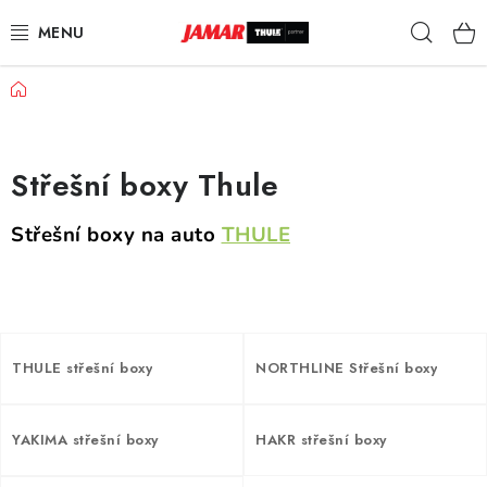
Přejít
Hleda
na
obsah
Domů
STŘEŠNÍ NOSIČE
NOSIČE KOL
Střešní boxy Thule
STŘEŠNÍ BOXY
Střešní boxy na auto
THULE
KOČÁRKY
DĚTSKÉ ZBOŽÍ
THULE střešní boxy
NORTHLINE Střešní boxy
AUTOPOTAHY ŠITÉ NA MÍRU
AUTODOPLŇKY
YAKIMA střešní boxy
HAKR střešní boxy