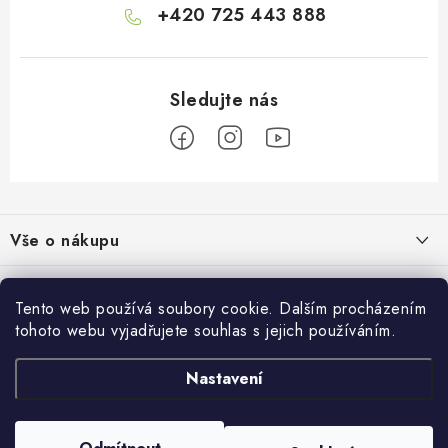
+420 725 443 888
Z
á
Vše o nákupu
p
a
Doprava a platba
Informace o nás
t
Tento web používá soubory cookie. Dalším procházením
Vrácení a výměna
í
tohoto webu vyjadřujete souhlas s jejich používáním.
O nás
Prodejna
Reklamace
Kontakty
Nastavení
Autodoplňky JAMAR
Přijímáme online platby
Obchodní podmínky
Napište nám
Masarykovo nám. 638/22
Moje objednávka
586 01 Jihlava
Prodejna