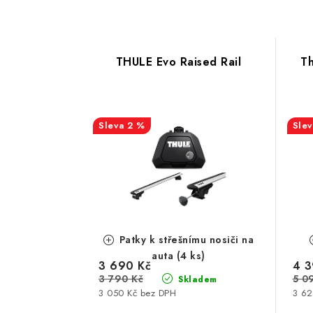
THULE Evo Raised Rail
Th
2 %
Patky k střešnímu nosiči na
auta (4 ks)
3 690 Kč
4 3
3 790 Kč
5 0
Skladem
3 050 Kč bez DPH
3 62