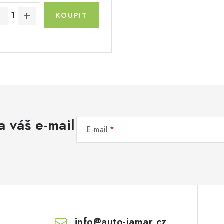
a váš e-mail
E-mail
info
@
auto-jamar.cz