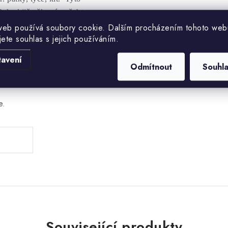
Pokud již některý z těchto
y samostatně.
web používá soubory cookie. Dalším procházením tohoto web
jete souhlas s jejich používáním.
tavení
Odmítnout
Souhl
e.
Související produkty