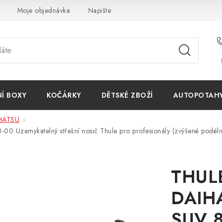
Moje objednávka
Napište nám
Reklamace
Obchodn
NÍ BOXY
KOČÁRKY
DĚTSKÉ ZBOŽÍ
AUTOPOTAHY 
HATSU
88-00
Uzamykatelný střešní nosič Thule pro profesionály (zvýšené podéln
THULE
DAIHA
SUV 