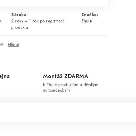
Záruka
:
Značka:
4
2 roky + 1 rok po registraci
Thule
produktu
Hlídat
ejna
Montáž ZDARMA
k Thule produktům a dětským
autosedačkám