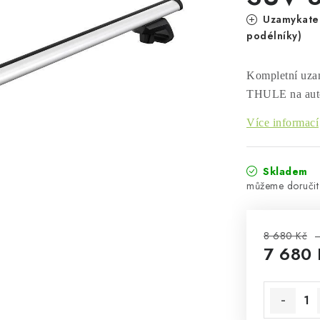
Uzamykateln
podélníky)
Kompletní uzam
THULE na auto
Více informací
Skladem
8 680 Kč
–
7 680 
Měrná cen