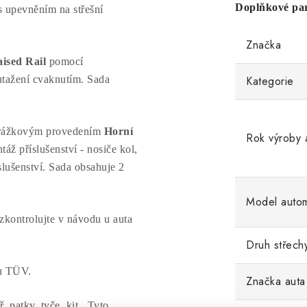
Doplňkové pa
s upevněním na střešní
Značka
sed Rail
pomocí
utažení cvaknutím. Sada
Kategorie
ídrážkovým provedením
Horní
Rok výroby 
 příslušenství - nosiče kol,
íslušenství. Sada obsahuje 2
Model autom
ontrolujte v návodu u auta
Druh střech
mu TÜV.
Značka auta
. patky, tyče, kit. Tyto