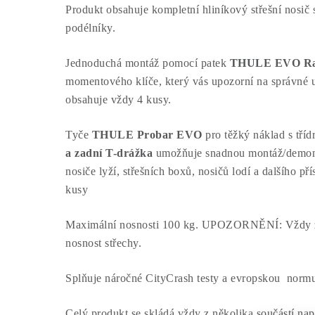
Produkt obsahuje kompletní hliníkový střešní nosič 
podélníky.
Jednoduchá montáž pomocí patek
THULE EVO Rai
momentového klíče, který vás upozorní na správné 
obsahuje vždy 4 kusy.
Tyče
THULE Probar EVO
pro těžký náklad s tř
a zadní T-drážka
umožňuje snadnou montáž/demontáž
nosiče lyží, střešních boxů, nosičů lodí a dalšího př
kusy
Maximální nosnosti 100 kg. UPOZORNĚNÍ: Vždy zk
nosnost střechy.
Splňuje náročné CityCrash testy a evropskou nor
Celý produkt se skládá vždy z několika součástí např