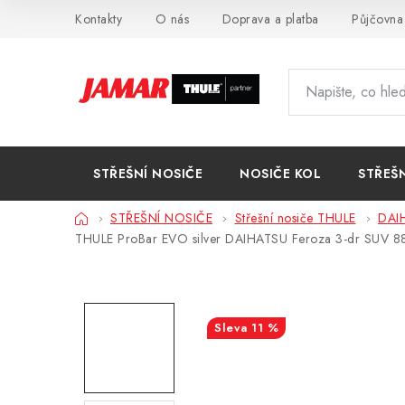
Přejít
Kontakty
O nás
Doprava a platba
Půjčovna
na
obsah
STŘEŠNÍ NOSIČE
NOSIČE KOL
STŘEŠ
Domů
STŘEŠNÍ NOSIČE
Střešní nosiče THULE
DAI
THULE ProBar EVO silver DAIHATSU Feroza 3-dr SUV 
11 %