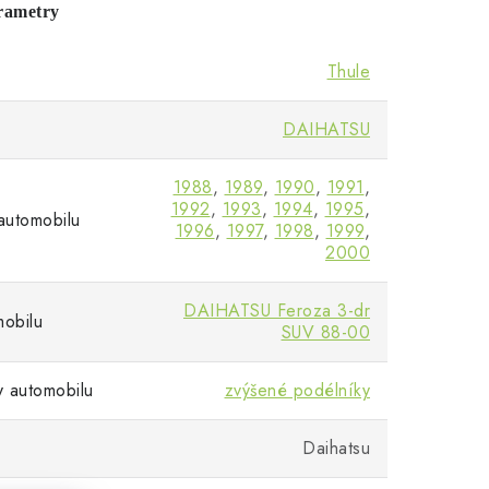
rametry
Thule
DAIHATSU
1988
,
1989
,
1990
,
1991
,
1992
,
1993
,
1994
,
1995
,
automobilu
1996
,
1997
,
1998
,
1999
,
2000
DAIHATSU Feroza 3-dr
obilu
SUV 88-00
y automobilu
zvýšené podélníky
Daihatsu