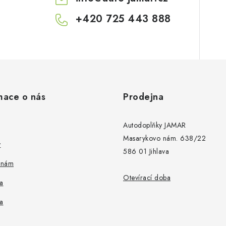
+420 725 443 888
mace o nás
Prodejna
Autodoplňky JAMAR
Masarykovo nám. 638/22
y
586 01 Jihlava
 nám
Otevírací doba
a
a