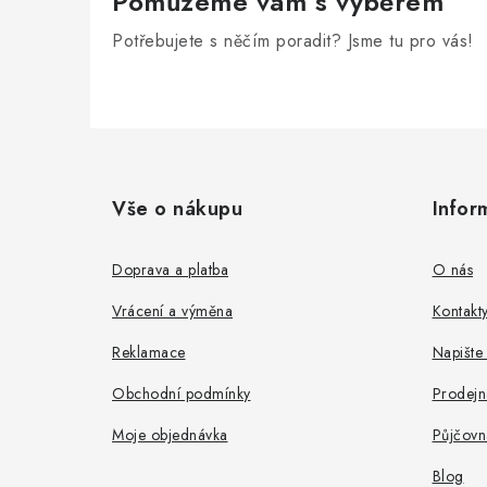
Pomůžeme vám s výběrem
Potřebujete s něčím poradit? Jsme tu pro vás!
Z
á
Vše o nákupu
Infor
p
a
Doprava a platba
O nás
t
Vrácení a výměna
Kontakt
í
Reklamace
Napište
Obchodní podmínky
Prodejn
Moje objednávka
Půjčovn
Blog