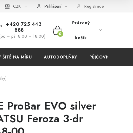
í podmínky
CZK
Přihlášení
Registrace
Prázdný
+420 725 443
888
NÁKUPNÍ
(po – pá: 8:00 – 18:00)
košík
KOŠÍK
ŠITÉ NA MÍRU
AUTODOPLŇKY
PŮJČOVNA
AKC
íky)
 ProBar EVO silver
TSU Feroza 3-dr
88-00