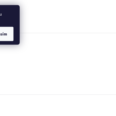
u
asím