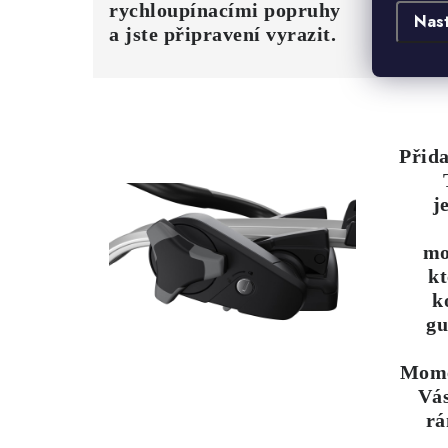
rychloupínacími popruhy
Nas
a jste připravení vyrazit.
Přid
j
mo
kt
k
gu
Mome
Vás
rá