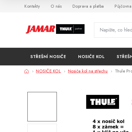
Přejít
Kontakty
O nás
Doprava a platba
Půjčovna
na
obsah
STŘEŠNÍ NOSIČE
NOSIČE KOL
STŘEŠ
Domů
NOSIČE KOL
Nosiče kol na střechu
Thule Pr