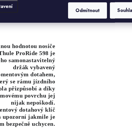
tavení
Odmítnout
Souhl
anou hodnotou
nosiče
Thule ProRide 598
je
eho
samonastavitelný
držák vybavený
mentovým dotahem
,
erý se rámu jízdního
ola přizpůsobí a díky
movému povrchu jej
nijak nepoškodí.
ntový dotahový klíč
 upozorní jakmile je
m bezpečně uchycen.