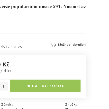
erze populárního nosiče 591. Nosnost až
Možnosti doručení
12.8.2026
 Kč
a:
/ 4 ks
PŘIDAT DO KOŠÍKU
Záruka
:
Značka: