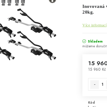
Inovovaná v
20kg.
Více informací
Skladem
15 960
Měrná cen
15 960 Kč 
Kód