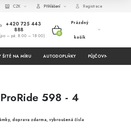
í podmínky
CZK
Přihlášení
Registrace
Prázdný
+420 725 443
888
NÁKUPNÍ
(po – pá: 8:00 – 18:00)
košík
KOŠÍK
ŠITÉ NA MÍRU
AUTODOPLŇKY
PŮJČOVNA
AKC
 ProRide 598 - 4
ámky, doprava zdarma, vybroušená čísla