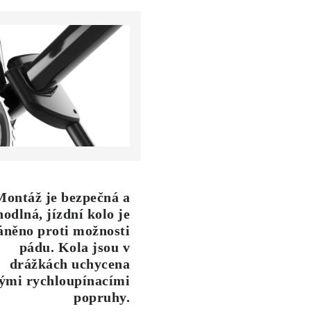
Montáž je bezpečná a
odlná, jízdní kolo je
áněno proti možnosti
pádu. Kola jsou v
drážkách uchycena
ými rychloupínacími
popruhy.