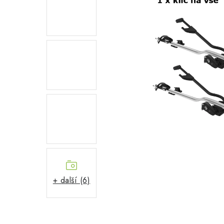
+ další (6)