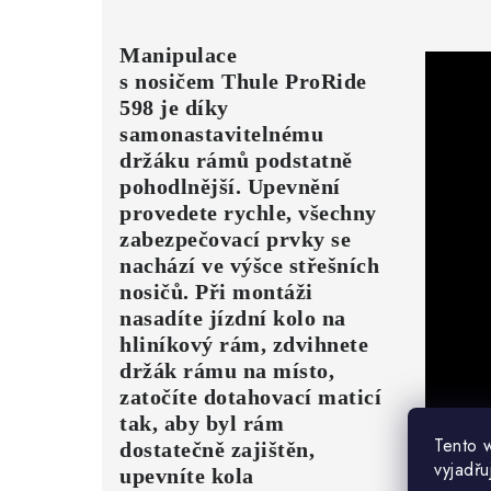
Manipulace
s nosičem Thule ProRide
598 je díky
samonastavitelnému
držáku rámů podstatně
pohodlnější. Upevnění
provedete rychle, všechny
zabezpečovací prvky se
nachází ve výšce střešních
nosičů. Při montáži
nasadíte jízdní kolo na
hliníkový rám, zdvihnete
držák rámu na místo,
zatočíte dotahovací maticí
tak, aby byl rám
Tento 
dostatečně zajištěn,
vyjadřu
upevníte kola