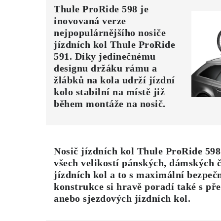
Thule ProRide 598
je
inovovaná verze
nejpopulárnějšího nosiče
jízdních kol Thule ProRide
591. Díky jedinečnému
designu držáku rámu a
žlábků na kola udrží jízdní
kolo stabilní na místě již
během montáže na nosič.
Nosič jízdních kol Thule ProRide 598
všech velikostí pánských, dámských 
jízdních kol a to s maximální bezpeč
konstrukce si hravě poradí také s p
anebo sjezdových jízdních kol.