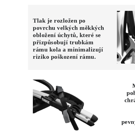
Tlak je rozložen po
povrchu velkých měkkých
obložení úchytů, které se
přizpůsobují trubkám
rámu kola a minimalizují
riziko poškození rámu.
poh
chr
pevn