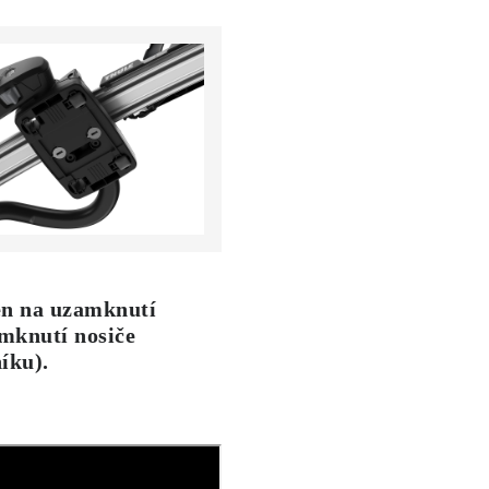
en na uzamknutí
amknutí nosiče
íku).