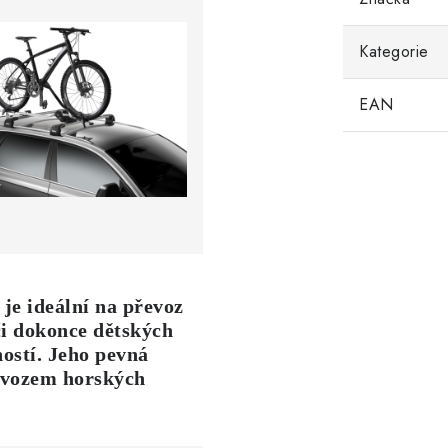
Kategorie
EAN
 je ideální na převoz
či dokonce dětských
ností. Jeho pevná
řevozem horských