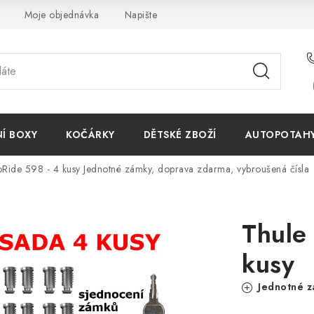
Moje objednávka
Napište nám
Reklamace
Obchodn
NÍ BOXY
KOČÁRKY
DĚTSKÉ ZBOŽÍ
AUTOPOTAHY 
oRide 598 - 4 kusy
Jednotné zámky, doprava zdarma, vybroušená čísla
Thule
kusy
Jednotné z