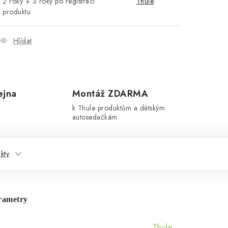
2 roky + 3 roky po registraci
Thule
produktu
Hlídat
ejna
Montáž ZDARMA
k Thule produktům a dětským
autosedačkám
kty
rametry
Thule