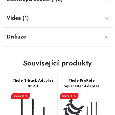
Videa (1)
Diskuze
Související produkty
Thule T-track Adapter
Thule ProRide
889-1
SquareBar Adapter
11 %
6 %