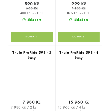
590 Kč
999 Kč
660 Kč
1 150 Kč
488 Kč bez DPH
826 Kč bez DPH
Skladem
Skladem
Thule ProRide 598 - 2
Thule ProRide 598 - 4
kusy
kusy
7 980 Kč
15 960 Kč
Měrná
Měrná
7 980 Kč / 2 ks
15 960 Kč / 4 ks