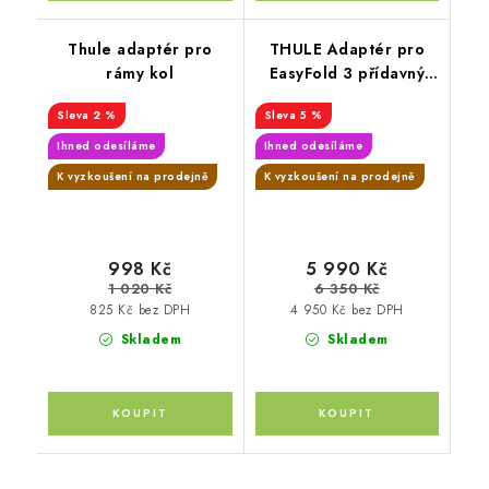
Thule adaptér pro
THULE Adaptér pro
rámy kol
EasyFold 3 přídavný
adaptér pro rozšíření o
2 %
5 %
další kolo
Ihned odesíláme
Ihned odesíláme
K vyzkoušení na prodejně
K vyzkoušení na prodejně
998 Kč
5 990 Kč
1 020 Kč
6 350 Kč
825 Kč bez DPH
4 950 Kč bez DPH
Skladem
Skladem