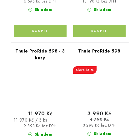
cena:
cena:
6 595 Kč bez DPH
13 190 Kč bez DPH
Skladem
Skladem
Thule ProRide 598 - 3
Thule ProRide 598
kusy
16 %
11 970 Kč
3 990 Kč
4 790 Kč
Měrná
11 970 Kč / 3 ks
3 298 Kč bez DPH
cena:
9 893 Kč bez DPH
Skladem
Skladem