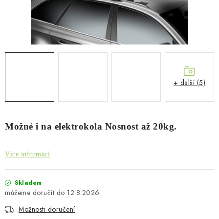
PŮJČOVNA
AKCE
PRO PSY
BOXY NA TAŽNÁ ZAŘÍZENÍ
+ další (5)
OSTATNÍ NOSIČE
Možné i na elektrokola Nosnost až 20kg.
STŘEŠNÍ KOŠE
AUTOSTANY
Více informací
CESTOVNÍ ZAVAZADLA
Skladem
12.8.2026
DÁRKOVÉ POUKAZY
Možnosti doručení