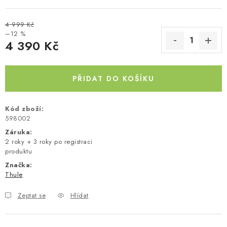
Kontakty
O nás
Doprava a platba
Půjčovna
4 999 Kč
Moje objednávka
Napište nám
Reklamace
–12 %
4 390 Kč
Obchodní podmínky
Měrná cena:
PŘIDAT DO KOŠÍKU
Kód zboží:
598002
Záruka
:
2 roky + 3 roky po registraci
produktu
Značka:
Thule
Zeptat se
Hlídat