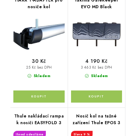
HAKR T-ADAPTÉR pro
Yakima GateKeeper
nosiče kol
EVO MD Black
30 Kč
4 190 Kč
25 Kč bez DPH
3 463 Kč bez DPH
Skladem
Skladem
Thule nakládací rampa
Nosič kol na tažné
k nosiči EASYFOLD 3
zařízení Thule EPOS 3
Ihned odesíláme
9 %