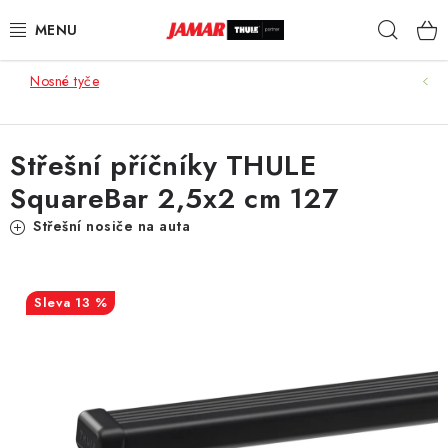
Přejít
Hleda
na
obsah
Nosné tyče
STŘEŠNÍ NOSIČE
NOSIČE KOL
Střešní příčníky THULE
SquareBar 2,5x2 cm 127
STŘEŠNÍ BOXY
Střešní nosiče na auta
KOČÁRKY
DĚTSKÉ ZBOŽÍ
13 %
AUTOPOTAHY ŠITÉ NA MÍRU
AUTODOPLŇKY