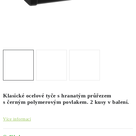
PŮJČOVNA
AKCE
PRO PSY
BOXY NA TAŽNÁ ZAŘÍZENÍ
OSTATNÍ NOSIČE
STŘEŠNÍ KOŠE
AUTOSTANY
Klasické ocelové tyče s hranatým průřezem
s černým polymerovým povlakem. 2 kusy v balení.
CESTOVNÍ ZAVAZADLA
Více informací
DÁRKOVÉ POUKAZY