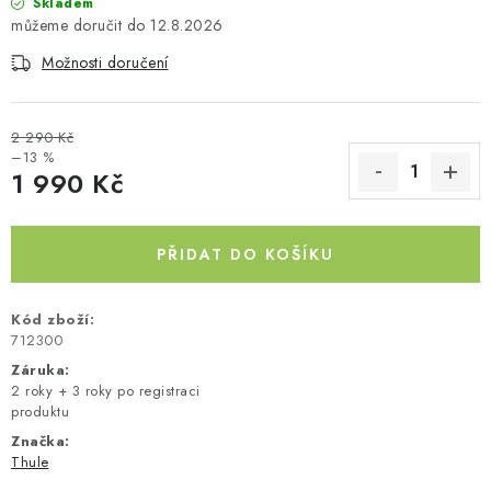
Skladem
12.8.2026
Kontakty
O nás
Doprava a platba
Půjčovna
Moje objednávka
Napište nám
Reklamace
Možnosti doručení
Obchodní podmínky
2 290 Kč
–13 %
1 990 Kč
Měrná cena:
PŘIDAT DO KOŠÍKU
Kód zboží:
712300
Záruka
:
2 roky + 3 roky po registraci
produktu
Značka:
Thule