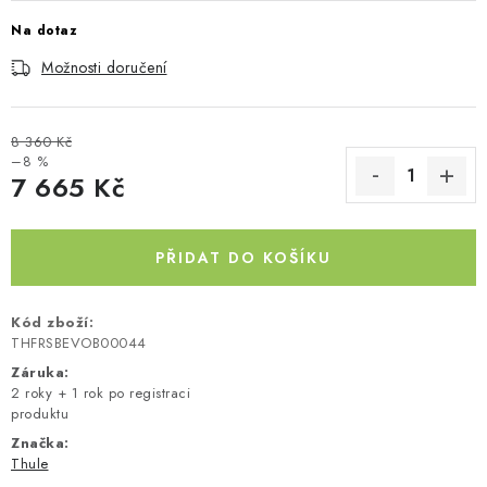
Kontakty
O nás
Doprava a platba
Půjčovna
Na dotaz
Moje objednávka
Napište nám
Reklamace
Možnosti doručení
Obchodní podmínky
8 360 Kč
–8 %
7 665 Kč
Měrná cena:
PŘIDAT DO KOŠÍKU
Kód zboží:
THFRSBEVOB00044
Záruka
:
2 roky + 1 rok po registraci
produktu
Značka:
Thule