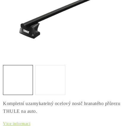
PŮJČOVNA
AKCE
PRO PSY
BOXY NA TAŽNÁ ZAŘÍZENÍ
OSTATNÍ NOSIČE
STŘEŠNÍ KOŠE
AUTOSTANY
Kompletní uzamykatelný ocelový nosič hranatého přůrezu
CESTOVNÍ ZAVAZADLA
THULE na auto.
DÁRKOVÉ POUKAZY
Více informací