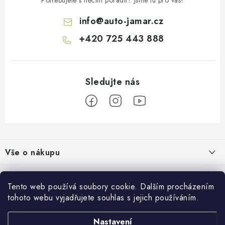
info
@
auto-jamar.cz
+420 725 443 888
Z
á
Vše o nákupu
p
a
Doprava a platba
Informace o nás
t
Tento web používá soubory cookie. Dalším procházením
Vrácení a výměna
í
tohoto webu vyjadřujete souhlas s jejich používáním.
O nás
Prodejna
Reklamace
Kontakty
Nastavení
Autodoplňky JAMAR