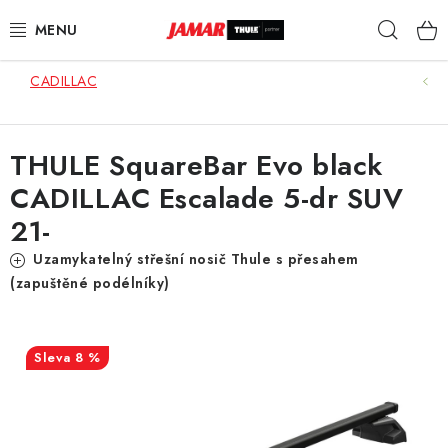
Přejít
Hleda
na
obsah
CADILLAC
STŘEŠNÍ NOSIČE
NOSIČE KOL
THULE SquareBar Evo black
CADILLAC Escalade 5-dr SUV
STŘEŠNÍ BOXY
21-
KOČÁRKY
Uzamykatelný střešní nosič Thule s přesahem
(zapuštěné podélníky)
DĚTSKÉ ZBOŽÍ
AUTOPOTAHY ŠITÉ NA MÍRU
8 %
AUTODOPLŇKY