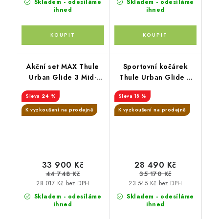
Skladem - odesíláme
Skladem - odesíláme
ihned
ihned
Akční set MAX Thule
Sportovní kočárek
Urban Glide 3 Mid-
Thule Urban Glide 3
blue + korba Tinted
Tinted Taupe+
24 %
18 %
Taupe + SnugLite
korbička Mid Blue +
midnight
originální příslušenstvi
K vyzkoušení na prodejně
K vyzkoušení na prodejně
THULE
33 900 Kč
28 490 Kč
44 748 Kč
35 170 Kč
28 017 Kč bez DPH
23 545 Kč bez DPH
Skladem - odesíláme
Skladem - odesíláme
ihned
ihned