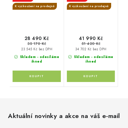
originální příslušenství
pláštěnka + moskytiéra
K vyzkoušení na prodejně
K vyzkoušení na prodejně
THULE
+ madlo + pláštěnka na
korbu + moskytiéra na
korbu + PIPA™ next
chestnut
28 490 Kč
41 990 Kč
35 170 Kč
51 420 Kč
23 545 Kč bez DPH
34 702 Kč bez DPH
Skladem - odesíláme
Skladem - odesíláme
ihned
ihned
Aktuální novinky a akce na váš e-mail