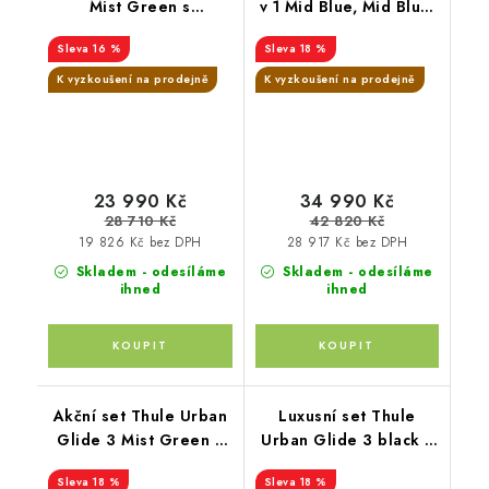
Mist Green s
v 1 Mid Blue, Mid Blue,
magnetickou přezkou+
Black
16 %
18 %
hluboká korba Mid
Blue
K vyzkoušení na prodejně
K vyzkoušení na prodejně
23 990 Kč
34 990 Kč
28 710 Kč
42 820 Kč
19 826 Kč bez DPH
28 917 Kč bez DPH
Skladem - odesíláme
Skladem - odesíláme
ihned
ihned
Akční set Thule Urban
Luxusní set Thule
Glide 3 Mist Green s
Urban Glide 3 black s
magnetickou přezkou +
magnetickou přezkou +
18 %
18 %
korba Tinted Taupe +
korba Mid blue +