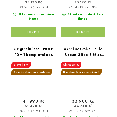
35 170 Kč
35 170 Kč
23 545 Kč bez DPH
23 545 Kč bez DPH
Skladem - odesíláme
Skladem - odesíláme
ihned
ihned
Originální set THULE
Akční set MAX Thule
10 v 1 kompletní set
Urban Glide 3 Mist
barevná kombinace
Green + korba black +
18 %
24 %
Mid blue,Mid blue, Mid
SnugLite midnight
blue
K vyzkoušení na prodejně
K vyzkoušení na prodejně
41 990 Kč
33 900 Kč
51 420 Kč
44 748 Kč
34 702 Kč bez DPH
28 017 Kč bez DPH