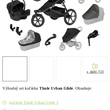
PŮJČOVNA
AKCE
PRO PSY
BOXY NA TAŽNÁ ZAŘÍZENÍ
OSTATNÍ NOSIČE
STŘEŠNÍ KOŠE
+ další (13)
AUTOSTANY
Výhodný set kočárku
Thule Urban Glide
. Obsahuje:
CESTOVNÍ ZAVAZADLA
DÁRKOVÉ POUKAZY
kočárek Thule Urban Glide 3