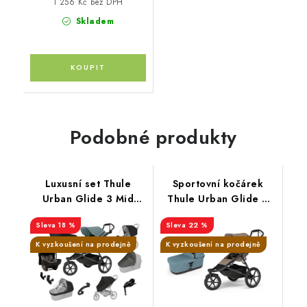
1 256 Kč bez DPH
Skladem
Podobné produkty
Luxusní set Thule
Sportovní kočárek
Urban Glide 3 Mid
Thule Urban Glide 3
blue + korba black +
Tinted Taupe korbička
18 %
22 %
pláštěnka + moskytiéra
Mid Blue
+ madlo + pláštěnka +
K vyzkoušení na prodejně
K vyzkoušení na prodejně
moskytiéra + PIPA™
next caviar