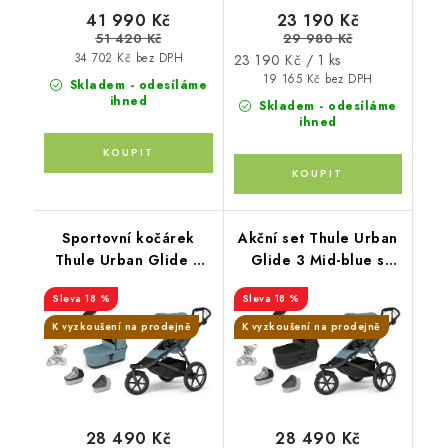
41 990 Kč
23 190 Kč
51 420 Kč
29 980 Kč
Měrná
34 702 Kč bez DPH
23 190 Kč / 1 ks
cena:
19 165 Kč bez DPH
Skladem - odesíláme
ihned
Skladem - odesíláme
ihned
Sportovní kočárek
Akční set Thule Urban
Thule Urban Glide 3
Glide 3 Mid-blue s
Mid blue s
magnetickou přezkou +
18 %
18 %
magnetickou přezkou +
korba Black+originální
korbička Mid blue +
příslušenství THULE
K vyzkoušení na prodejně
K vyzkoušení na prodejně
orig. příslušenství
THULE
28 490 Kč
28 490 Kč