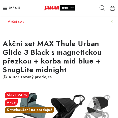
Přejít
Hleda
na
obsah
Akční sety
STŘEŠNÍ NOSIČE
NOSIČE KOL
Akční set MAX Thule Urban
Glide 3 Black s magnetickou
STŘEŠNÍ BOXY
přezkou + korba mid blue +
KOČÁRKY
SnugLite midnight
Autorizovaný prodejce
DĚTSKÉ ZBOŽÍ
AUTOPOTAHY ŠITÉ NA MÍRU
24 %
Akce
AUTODOPLŇKY
K vyzkoušení na prodejně