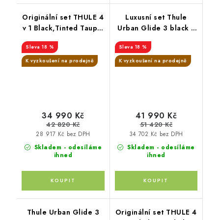
Originální set THULE 4
Luxusní set Thule
v 1 Black,Tinted Taupe,
Urban Glide 3 black s
Black
magnetickou přezkou+
18 %
18 %
korba Soft Beige +
pláštěnka + moskytiéra
K vyzkoušení na prodejně
K vyzkoušení na prodejně
+ madlo + pláštěnka na
korbu + moskytiéra na
korbu + PIPA™ next
chestnut
34 990 Kč
41 990 Kč
42 820 Kč
51 420 Kč
28 917 Kč bez DPH
34 702 Kč bez DPH
Skladem - odesíláme
Skladem - odesíláme
ihned
ihned
Thule Urban Glide 3
Originální set THULE 4