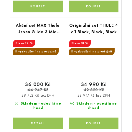
Akční set MAX Thule
Originální set THULE 4
Urban Glide 3 Mid-
v 1 Black, Black, Black
blue + Joie i-Gemm 3
19 %
18 %
K vyzkoušení na prodejně
K vyzkoušení na prodejně
36 000 Kč
34 990 Kč
44 947 Kč
42 820 Kč
29 752 Kč bez DPH
28 917 Kč bez DPH
Skladem - odesíláme
Skladem - odesíláme
ihned
ihned