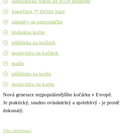
autosedačku SnugLife R129 midnight
Kontakty
O nás
Doprava a platba
Půjčovna
SnugTurn ™ ISOfix báze
Moje objednávka
Napište nám
Reklamace
adaptéry na autosedačku
Obchodní podmínky
hlubokou korbu
pláštěnku na kočárek
moskytiéru na kočárek
madlo
pláštěnku na korbu
moskytiéru na korbu
Nová generace nejpopulárnějšího kočárku v Evropě.
Je
praktický,
snadno ovladatelný a
spolehlivý - je prostě
dokonalý.
Více informací