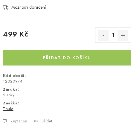
Možnosti doručení
Kontakty
O nás
Doprava a platba
Půjčovna
Moje objednávka
Napište nám
Reklamace
Obchodní podmínky
499 Kč
Měrná cena:
PŘIDAT DO KOŠÍKU
Kód zboží:
12020974
Záruka
:
2 roky
Značka:
Thule
Zeptat se
Hlídat