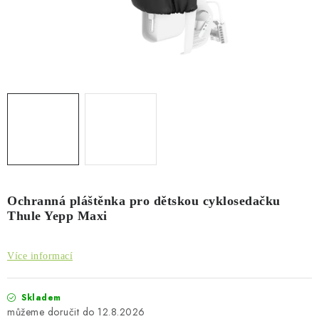
PŮJČOVNA
AKCE
PRO PSY
BOXY NA TAŽNÁ ZAŘÍZENÍ
OSTATNÍ NOSIČE
STŘEŠNÍ KOŠE
Ochranná pláštěnka pro dětskou cyklosedačku
Thule Yepp Maxi
AUTOSTANY
Více informací
CESTOVNÍ ZAVAZADLA
DÁRKOVÉ POUKAZY
Skladem
12.8.2026