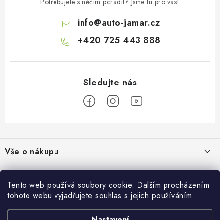
Potřebujete s něčím poradit? Jsme tu pro vás!
info
@
auto-jamar.cz
+420 725 443 888
Z
á
Vše o nákupu
p
a
Doprava a platba
Informace o nás
t
Tento web používá soubory cookie. Dalším procházením
Vrácení a výměna
í
tohoto webu vyjadřujete souhlas s jejich používáním.
O nás
Prodejna
Reklamace
Kontakty
Nastavení