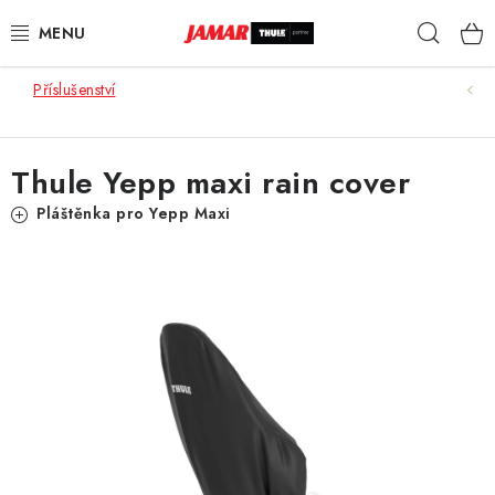
Přejít
Hleda
na
obsah
Příslušenství
STŘEŠNÍ NOSIČE
NOSIČE KOL
Thule Yepp maxi rain cover
STŘEŠNÍ BOXY
Pláštěnka pro Yepp Maxi
KOČÁRKY
DĚTSKÉ ZBOŽÍ
AUTOPOTAHY ŠITÉ NA MÍRU
AUTODOPLŇKY