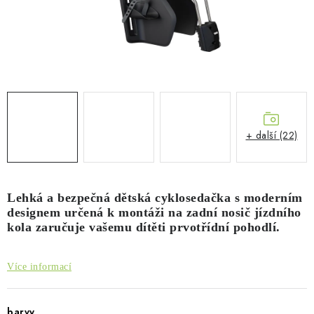
PŮJČOVNA
AKCE
PRO PSY
BOXY NA TAŽNÁ ZAŘÍZENÍ
+ další (22)
OSTATNÍ NOSIČE
STŘEŠNÍ KOŠE
Lehká a bezpečná dětská cyklosedačka s moderním
designem určená k montáži na zadní nosič jízdního
AUTOSTANY
kola zaručuje vašemu dítěti prvotřídní pohodlí.
CESTOVNÍ ZAVAZADLA
Více informací
DÁRKOVÉ POUKAZY
barvy