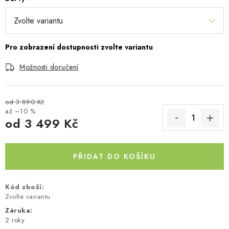
Kontakty
O nás
Doprava a platba
Půjčovna
Moje objednávka
Napište nám
Reklamace
Obchodní podmínky
Možnosti doručení
od 3 890 Kč
až –10 %
od
3 499 Kč
Měrná cena:
PŘIDAT DO KOŠÍKU
Kód zboží:
Zvolte variantu
Záruka
:
2 roky