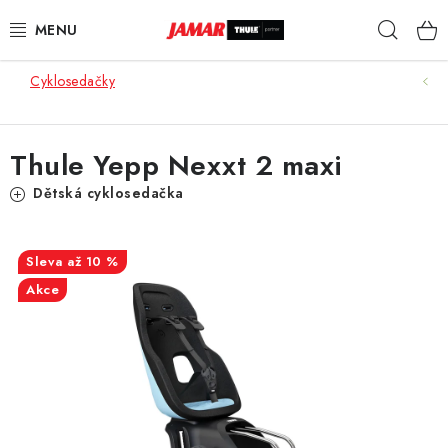
Přejít
Hleda
na
obsah
Cyklosedačky
STŘEŠNÍ NOSIČE
NOSIČE KOL
Thule Yepp Nexxt 2 maxi
STŘEŠNÍ BOXY
Dětská cyklosedačka
KOČÁRKY
až 10 %
Akce
DĚTSKÉ ZBOŽÍ
AUTOPOTAHY ŠITÉ NA MÍRU
AUTODOPLŇKY