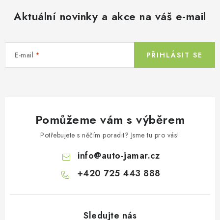
d
Aktuální novinky a akce na váš e-mail
a
c
í
E-mail
PŘIHLÁSIT SE
p
r
v
k
y
Pomůžeme vám s výběrem
v
ý
Potřebujete s něčím poradit? Jsme tu pro vás!
p
info
@
auto-jamar.cz
i
s
+420 725 443 888
u