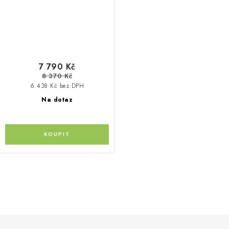
7 790 Kč
8 370 Kč
6 438 Kč bez DPH
Na dotaz
O
v
l
á