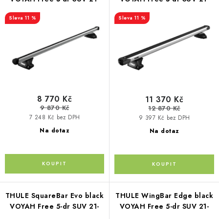
p
PŮJČOVNA
o
r
11 %
11 %
d
AKCE
o
u
d
k
PRO PSY
u
t
k
ů
BOXY NA TAŽNÁ ZAŘÍZENÍ
t
ů
8 770 Kč
11 370 Kč
OSTATNÍ NOSIČE
9 870 Kč
12 870 Kč
7 248 Kč bez DPH
9 397 Kč bez DPH
STŘEŠNÍ KOŠE
Na dotaz
Na dotaz
AUTOSTANY
CESTOVNÍ ZAVAZADLA
THULE SquareBar Evo black
THULE WingBar Edge black
DÁRKOVÉ POUKAZY
VOYAH Free 5-dr SUV 21-
VOYAH Free 5-dr SUV 21-