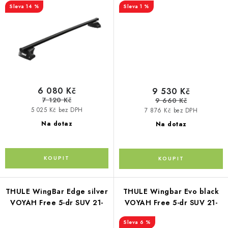
14 %
1 %
Kontakty
O nás
Doprava a platba
Půjčovna
Moje objednávka
Napište nám
Reklamace
Obchodní podmínky
6 080 Kč
9 530 Kč
7 120 Kč
9 660 Kč
5 025 Kč bez DPH
7 876 Kč bez DPH
Na dotaz
Na dotaz
THULE WingBar Edge silver
THULE Wingbar Evo black
VOYAH Free 5-dr SUV 21-
VOYAH Free 5-dr SUV 21-
6 %