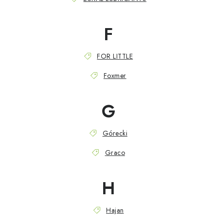
F
FOR LITTLE
Foxmer
G
Górecki
Graco
H
Hajan