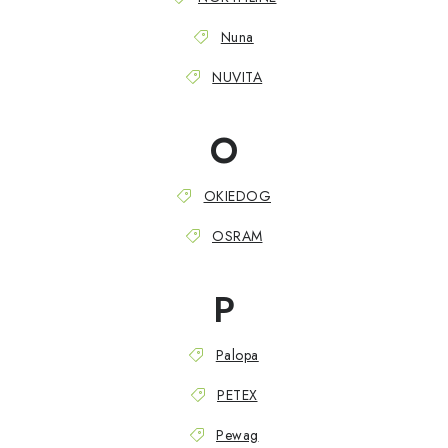
Nuna
NUVITA
O
OKIEDOG
OSRAM
P
Palopa
PETEX
Pewag