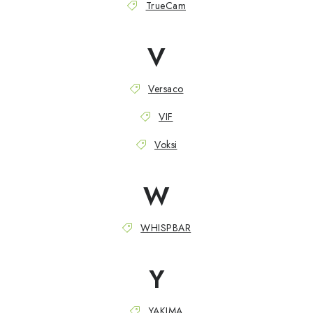
TrueCam
V
Versaco
VIF
Voksi
W
WHISPBAR
Y
YAKIMA