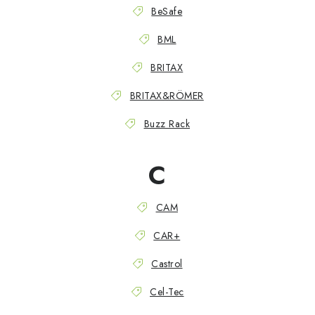
BeSafe
Kontakty
O nás
Doprava a platba
Půjčovna
BML
Moje objednávka
Napište nám
Reklamace
Obchodní podmínky
BRITAX
BRITAX&RÖMER
Buzz Rack
C
CAM
CAR+
Castrol
Cel-Tec