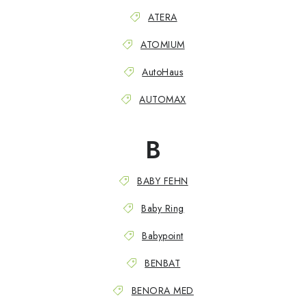
PŮJČOVNA
ATERA
AKCE
ATOMIUM
PRO PSY
AutoHaus
AUTOMAX
BOXY NA TAŽNÁ ZAŘÍZENÍ
B
OSTATNÍ NOSIČE
STŘEŠNÍ KOŠE
BABY FEHN
Baby Ring
AUTOSTANY
Babypoint
CESTOVNÍ ZAVAZADLA
BENBAT
DÁRKOVÉ POUKAZY
BENORA MED