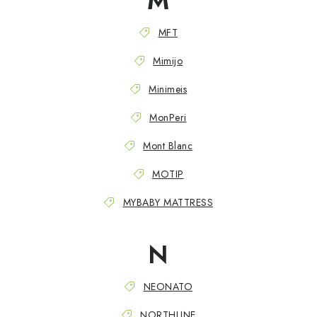
M
MFT
Mimijo
Minimeis
MonPeri
Mont Blanc
MOTIP
MYBABY MATTRESS
N
NEONATO
NORTHLINE