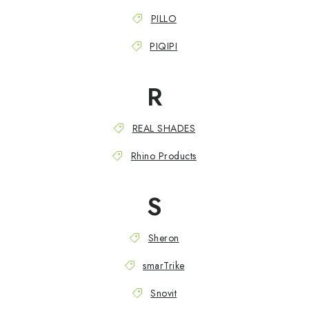
PILLO
PIQIPI
R
REAL SHADES
Rhino Products
S
Sheron
smarTrike
Snovit