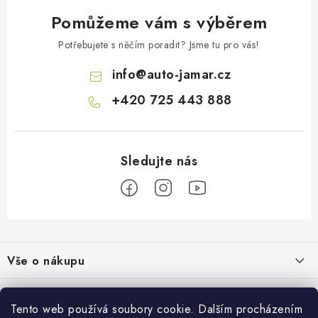
Pomůžeme vám s výběrem
Potřebujete s něčím poradit? Jsme tu pro vás!
info
@
auto-jamar.cz
+420 725 443 888
Z
á
Vše o nákupu
p
a
Doprava a platba
Informace o nás
t
Tento web používá soubory cookie. Dalším procházením
Vrácení a výměna