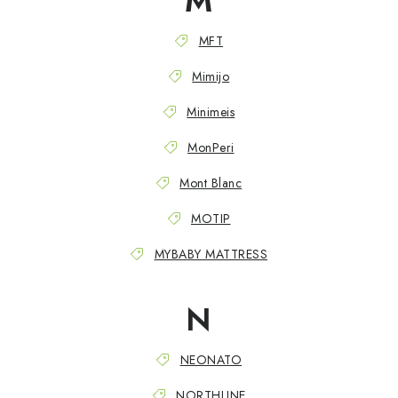
M
MFT
Mimijo
Minimeis
MonPeri
Mont Blanc
MOTIP
MYBABY MATTRESS
N
NEONATO
NORTHLINE