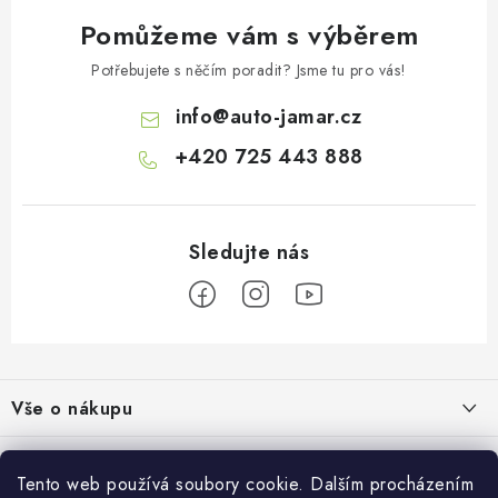
Pomůžeme vám s výběrem
Potřebujete s něčím poradit? Jsme tu pro vás!
info
@
auto-jamar.cz
+420 725 443 888
Z
á
Vše o nákupu
p
a
Doprava a platba
Informace o nás
t
Tento web používá soubory cookie. Dalším procházením
Vrácení a výměna