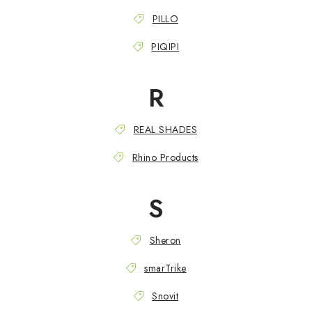
PILLO
PIQIPI
R
REAL SHADES
Rhino Products
S
Sheron
smarTrike
Snovit