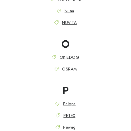
Nuna
NUVITA
O
OKIEDOG
OSRAM
P
Palopa
PETEX
Pewag