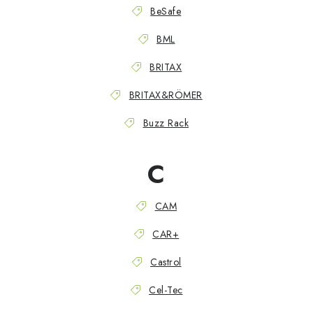
BeSafe
Kontakty
O nás
Doprava a platba
Půjčovna
BML
Moje objednávka
Napište nám
Reklamace
Obchodní podmínky
BRITAX
BRITAX&RÖMER
Buzz Rack
C
CAM
CAR+
Castrol
Cel-Tec