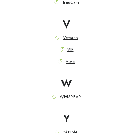
TrueCam
V
Versaco
VIF
Voksi
W
WHISPBAR
Y
YAKIMA