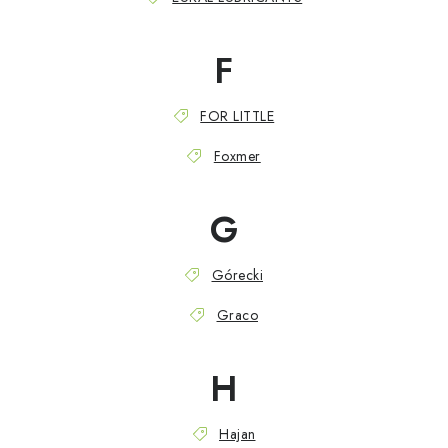
F
FOR LITTLE
Foxmer
G
Górecki
Graco
H
Hajan