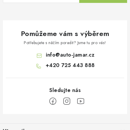
ý
p
i
s
Pomůžeme vám s výběrem
u
Potřebujete s něčím poradit? Jsme tu pro vás!
info
@
auto-jamar.cz
+420 725 443 888
Z
á