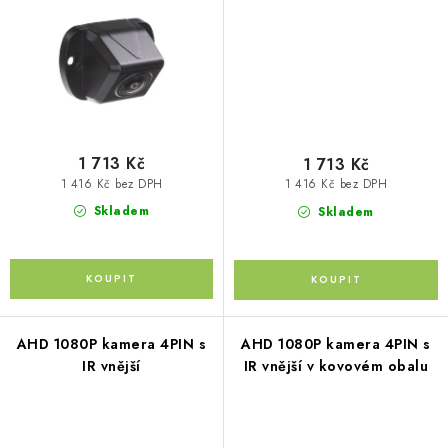
Kontakty
O nás
Doprava a platba
Půjčovna
Moje objednávka
Napište nám
Reklamace
Obchodní podmínky
1 713 Kč
1 713 Kč
1 416 Kč bez DPH
1 416 Kč bez DPH
Skladem
Skladem
AHD 1080P kamera 4PIN s
AHD 1080P kamera 4PIN s
IR vnější
IR vnější v kovovém obalu