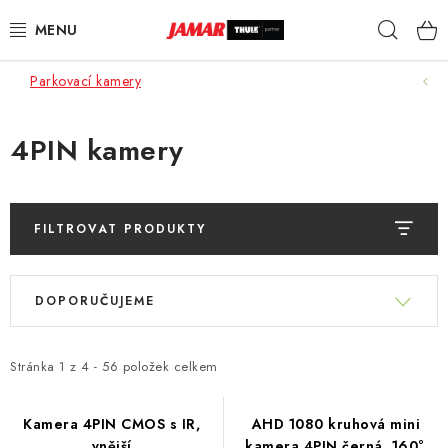
Přejít
Hleda
na
obsah
Parkovací kamery
STŘEŠNÍ NOSIČE
NOSIČE KOL
4PIN kamery
STŘEŠNÍ BOXY
FILTROVAT PRODUKTY
KOČÁRKY
V
Ř
DĚTSKÉ ZBOŽÍ
ý
DOPORUČUJEME
a
p
z
AUTOPOTAHY ŠITÉ NA MÍRU
i
e
Stránka
1
z
4
-
56
položek celkem
s
n
AUTODOPLŇKY
p
í
Kamera 4PIN CMOS s IR,
AHD 1080 kruhová mini
r
vnější
kamera 4PIN černá, 160°,