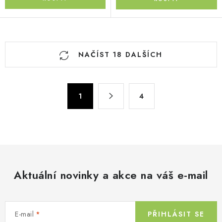
O
NAČÍST 18 DALŠÍCH
v
l
á
S
d
1
4
t
a
r
c
á
n
í
k
p
o
r
v
Aktuální novinky a akce na váš e-mail
v
á
k
n
y
í
v
E-mail
PŘIHLÁSIT SE