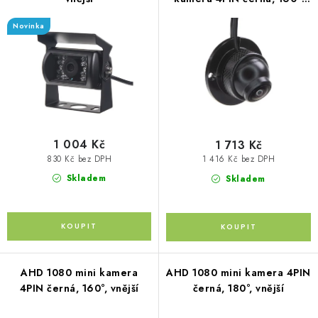
p
PŮJČOVNA
o
vnější
r
Novinka
d
AKCE
o
u
d
k
PRO PSY
u
t
k
ů
BOXY NA TAŽNÁ ZAŘÍZENÍ
t
ů
1 004 Kč
1 713 Kč
OSTATNÍ NOSIČE
830 Kč bez DPH
1 416 Kč bez DPH
Skladem
Skladem
STŘEŠNÍ KOŠE
AUTOSTANY
CESTOVNÍ ZAVAZADLA
AHD 1080 mini kamera
AHD 1080 mini kamera 4PIN
4PIN černá, 160°, vnější
černá, 180°, vnější
DÁRKOVÉ POUKAZY