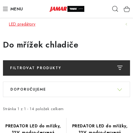
Přejít
Hleda
na
obsah
LED predátory
STŘEŠNÍ NOSIČE
NOSIČE KOL
Do mřížek chladiče
STŘEŠNÍ BOXY
FILTROVAT PRODUKTY
KOČÁRKY
V
Ř
DĚTSKÉ ZBOŽÍ
ý
DOPORUČUJEME
a
p
z
AUTOPOTAHY ŠITÉ NA MÍRU
i
e
Stránka
1
z
1
-
14
položek celkem
s
n
AUTODOPLŇKY
p
í
PREDATOR LED do mřížky,
PREDATOR LED do mřížky,
r
12V, modro-červená
12V, modro-červený