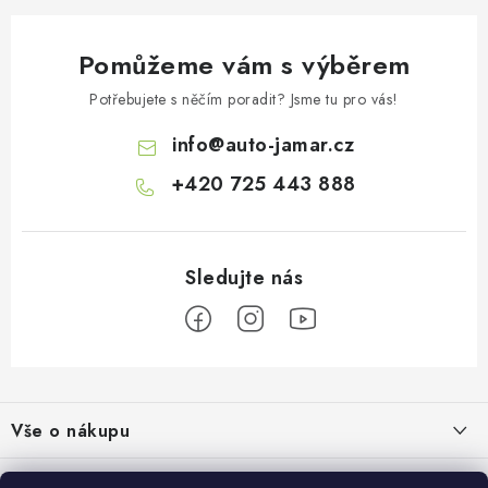
k
y
Pomůžeme vám s výběrem
v
ý
Potřebujete s něčím poradit? Jsme tu pro vás!
p
info
@
auto-jamar.cz
i
s
+420 725 443 888
u
Z
á
Vše o nákupu
p
a
Doprava a platba
Informace o nás