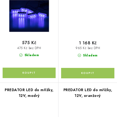
Kontakty
O nás
Doprava a platba
Půjčovna
Moje objednávka
Napište nám
Reklamace
Obchodní podmínky
575 Kč
1 168 Kč
475 Kč bez DPH
965 Kč bez DPH
Skladem
Skladem
PREDATOR LED do mřížky,
PREDATOR LED do mřížky,
12V, modrý
12V, oranžový