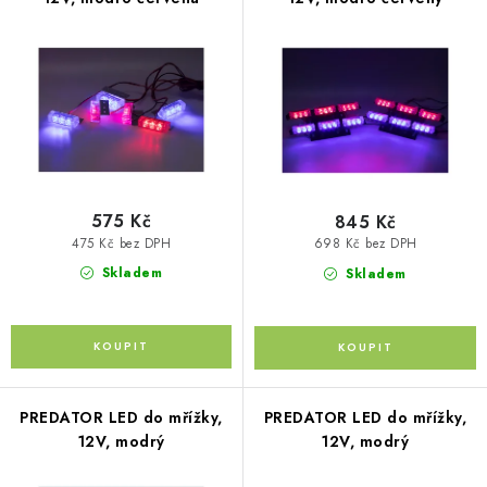
p
PŮJČOVNA
o
r
d
AKCE
o
u
d
k
PRO PSY
u
t
k
ů
BOXY NA TAŽNÁ ZAŘÍZENÍ
t
ů
575 Kč
845 Kč
OSTATNÍ NOSIČE
475 Kč bez DPH
698 Kč bez DPH
Skladem
Skladem
STŘEŠNÍ KOŠE
AUTOSTANY
CESTOVNÍ ZAVAZADLA
PREDATOR LED do mřížky,
PREDATOR LED do mřížky,
12V, modrý
12V, modrý
DÁRKOVÉ POUKAZY