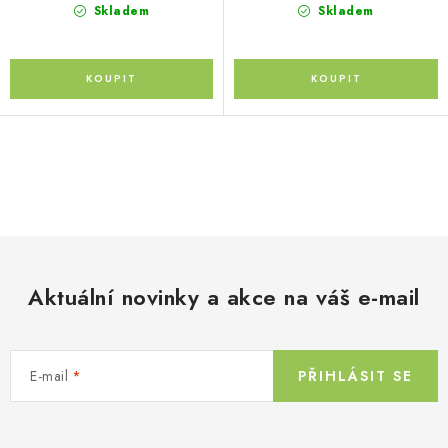
Skladem
Skladem
O
v
l
á
d
Aktuální novinky a akce na váš e-mail
a
c
í
E-mail
PŘIHLÁSIT SE
p
r
v