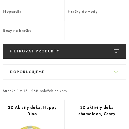
PŮJČOVNA
Hopsadla
Hračky do vody
AKCE
PRO PSY
Boxy na hračky
BOXY NA TAŽNÁ ZAŘÍZENÍ
FILTROVAT PRODUKTY
OSTATNÍ NOSIČE
V
Ř
ý
DOPORUČUJEME
a
STŘEŠNÍ KOŠE
p
z
i
AUTOSTANY
e
Stránka
1
z
15
-
268
položek celkem
s
n
p
CESTOVNÍ ZAVAZADLA
í
3D Akivity deka, Happy
3D aktivity deka
r
Dino
chameleon, Crazy
p
o
DÁRKOVÉ POUKAZY
r