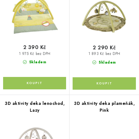
d
o
u
Kontakty
O nás
Doprava a platba
Půjčovna
d
k
Moje objednávka
Napište nám
Reklamace
u
t
Obchodní podmínky
k
ů
t
ů
2 390 Kč
2 290 Kč
1 975 Kč bez DPH
1 893 Kč bez DPH
Skladem
Skladem
3D aktivity deka lenochod,
3D aktivity deka plameňák,
Lazy
Pink