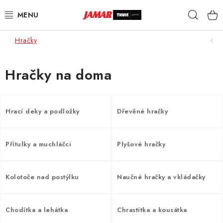
Přejít
Hleda
na
obsah
Hračky
STŘEŠNÍ NOSIČE
NOSIČE KOL
Hračky na doma
STŘEŠNÍ BOXY
Hrací deky a podložky
Dřevěné hračky
KOČÁRKY
Přítulky a muchláčci
Plyšové hračky
DĚTSKÉ ZBOŽÍ
AUTOPOTAHY ŠITÉ NA MÍRU
Kolotoče nad postýlku
Naučné hračky a vkládačky
AUTODOPLŇKY
Chodítka a lehátka
Chrastítka a kousátka