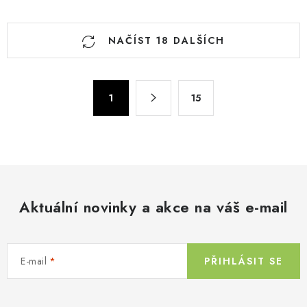
O
NAČÍST 18 DALŠÍCH
v
l
á
S
d
1
15
t
a
r
c
á
n
í
k
p
o
r
v
Aktuální novinky a akce na váš e-mail
v
á
k
n
y
í
v
E-mail
PŘIHLÁSIT SE
ý
p