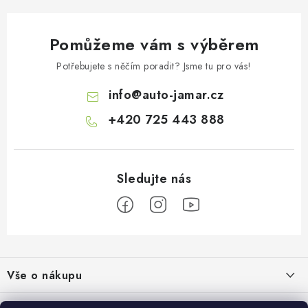
i
s
Pomůžeme vám s výběrem
u
Potřebujete s něčím poradit? Jsme tu pro vás!
info
@
auto-jamar.cz
+420 725 443 888
Z
á
Vše o nákupu
p
a
Doprava a platba