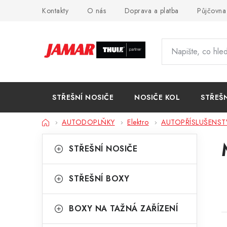
Přejít
Kontakty
O nás
Doprava a platba
Půjčovna
na
obsah
STŘEŠNÍ NOSIČE
NOSIČE KOL
STŘEŠ
Domů
AUTODOPLŇKY
Elektro
AUTOPŘÍSLUŠENST
P
K
Přeskočit
STŘEŠNÍ NOSIČE
kategorie
a
o
t
s
STŘEŠNÍ BOXY
e
t
g
BOXY NA TAŽNÁ ZAŘÍZENÍ
r
o