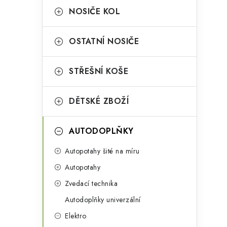
a
r
NOSIČE KOL
n
i
OSTATNÍ NOSIČE
e
n
i
í
STŘEŠNÍ KOŠE
p
DĚTSKÉ ZBOŽÍ
a
n
AUTODOPLŇKY
e
Autopotahy šité na míru
l
Autopotahy
Zvedací technika
Autodoplňky univerzální
t
Elektro