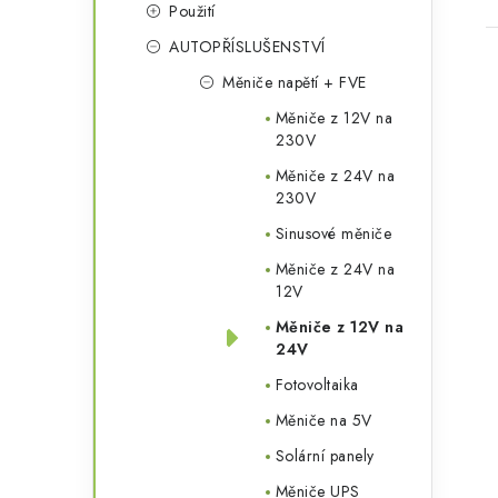
Použití
AUTOPŘÍSLUŠENSTVÍ
Měniče napětí + FVE
Měniče z 12V na
230V
Měniče z 24V na
l
230V
Sinusové měniče
Měniče z 24V na
12V
Měniče z 12V na
24V
í
Fotovoltaika
Měniče na 5V
r
Solární panely
Měniče UPS