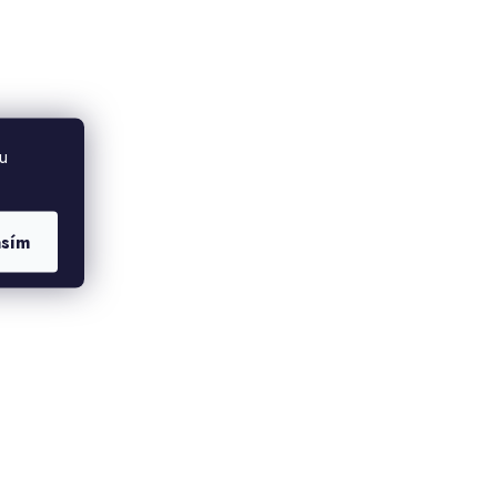
u
asím