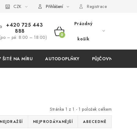
í podmínky
CZK
Přihlášení
Registrace
Prázdný
+420 725 443
888
NÁKUPNÍ
(po – pá: 8:00 – 18:00)
košík
KOŠÍK
ŠITÉ NA MÍRU
AUTODOPLŇKY
PŮJČOVNA
AKC
Stránka
1
z
1
-
1
položek celkem
NEJDRAŽŠÍ
NEJPRODÁVANĚJŠÍ
ABECEDNĚ