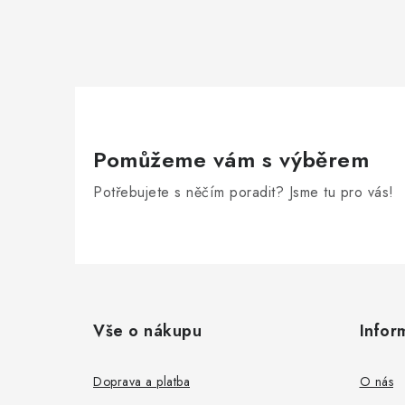
Pomůžeme vám s výběrem
Potřebujete s něčím poradit? Jsme tu pro vás!
Z
á
Vše o nákupu
Infor
p
a
Doprava a platba
O nás