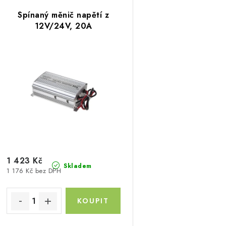
V
z
Spínaný měnič napětí z
ý
e
12V/24V, 20A
p
n
í
s
p
p
r
r
o
o
d
d
u
1 423 Kč
Skladem
1 176 Kč bez DPH
u
k
k
t
ů