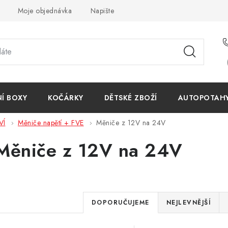
Moje objednávka
Napište nám
Reklamace
Obchodn
NÍ BOXY
KOČÁRKY
DĚTSKÉ ZBOŽÍ
AUTOPOTAHY 
VÍ
Měniče napětí + FVE
Měniče z 12V na 24V
Měniče z 12V na 24V
Ř
DOPORUČUJEME
NEJLEVNĚJŠÍ
a