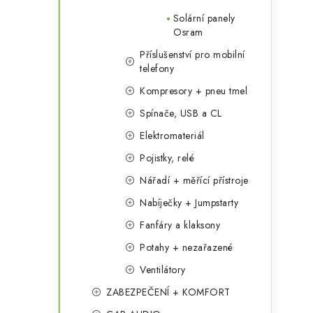
Solární panely
Osram
Příslušenství pro mobilní
telefony
Kompresory + pneu tmel
Spínače, USB a CL
i
Elektromateriál
Pojistky, relé
Nářadí + měřící přístroje
Nabíječky + Jumpstarty
Fanfáry a klaksony
Potahy + nezařazené
Ventilátory
ZABEZPEČENÍ + KOMFORT