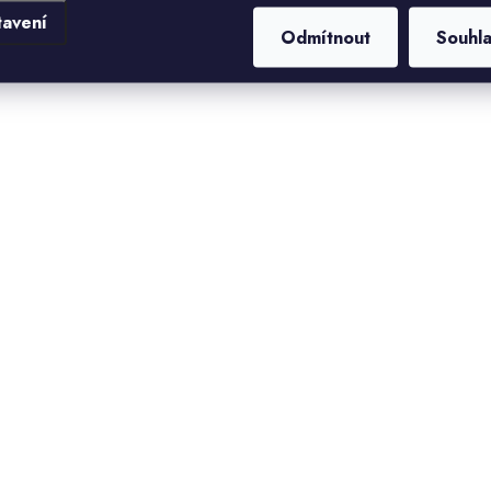
tavení
Odmítnout
Souhl