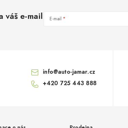
a váš e-mail
E-mail
info
@
auto-jamar.cz
+420 725 443 888
mace o nás
Prodejna