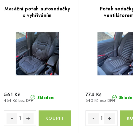
V
z
Masážní potah autosedačky
Potah sedačky
ý
e
s vyhříváním
ventilátore
p
n
í
s
p
p
r
r
o
o
d
d
u
561 Kč
774 Kč
Skladem
Sklade
464 Kč bez DPH
640 Kč bez DPH
u
k
k
t
ů