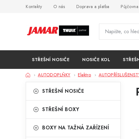
Přejít
Kontakty
O nás
Doprava a platba
Půjčovna
na
obsah
STŘEŠNÍ NOSIČE
NOSIČE KOL
STŘEŠ
Domů
AUTODOPLŇKY
Elektro
AUTOPŘÍSLUŠENST
P
K
Přeskočit
STŘEŠNÍ NOSIČE
kategorie
a
o
t
s
STŘEŠNÍ BOXY
e
t
g
BOXY NA TAŽNÁ ZAŘÍZENÍ
r
o