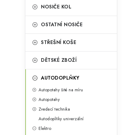
a
r
NOSIČE KOL
n
i
OSTATNÍ NOSIČE
e
n
i
í
STŘEŠNÍ KOŠE
p
DĚTSKÉ ZBOŽÍ
a
n
AUTODOPLŇKY
e
Autopotahy šité na míru
l
Autopotahy
Zvedací technika
Autodoplňky univerzální
t
Elektro