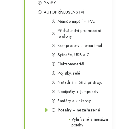
Použití
AUTOPŘÍSLUŠENSTVÍ
Měniče napětí + FVE
Příslušenství pro mobilní
telefony
Kompresory + pneu tmel
l
Spínače, USB a CL
Elektromateriál
Pojistky, relé
Nářadí + měřící přístroje
Nabíječky + Jumpstarty
í
Fanfáry a klaksony
Potahy + nezařazené
r
Vyhřívané a masážní
potahy