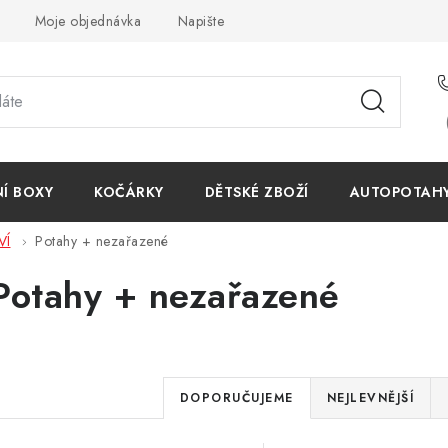
Moje objednávka
Napište nám
Reklamace
Obchodn
NÍ BOXY
KOČÁRKY
DĚTSKÉ ZBOŽÍ
AUTOPOTAHY 
VÍ
Potahy + nezařazené
Potahy + nezařazené
Ř
DOPORUČUJEME
NEJLEVNĚJŠÍ
a