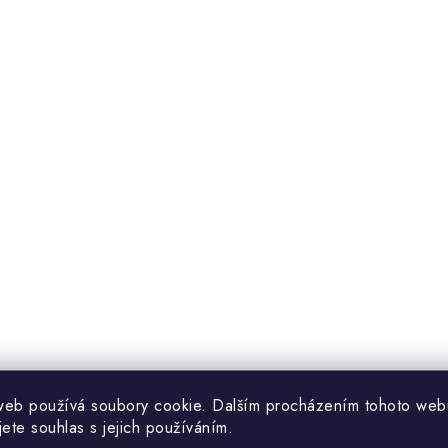
k
y
v
ý
p
s
u
web používá soubory cookie. Dalším procházením tohoto web
jete souhlas s jejich používáním.