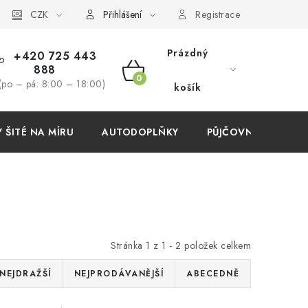
í podmínky
CZK
Přihlášení
Registrace
Prázdný
+420 725 443
888
NÁKUPNÍ
(po – pá: 8:00 – 18:00)
košík
KOŠÍK
ŠITÉ NA MÍRU
AUTODOPLŇKY
PŮJČOVNA
AKC
Stránka
1
z
1
-
2
položek celkem
NEJDRAŽŠÍ
NEJPRODÁVANĚJŠÍ
ABECEDNĚ