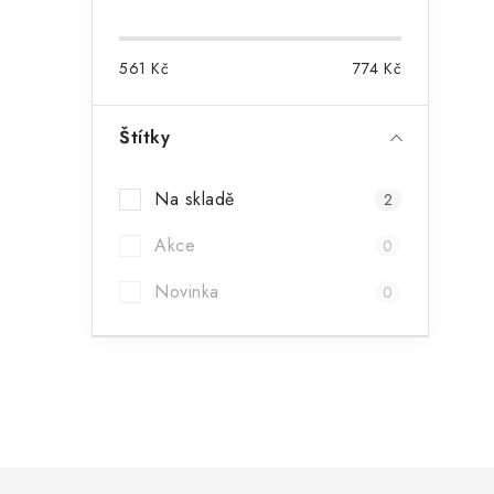
561
Kč
774
Kč
Štítky
Na skladě
2
Akce
0
Novinka
0