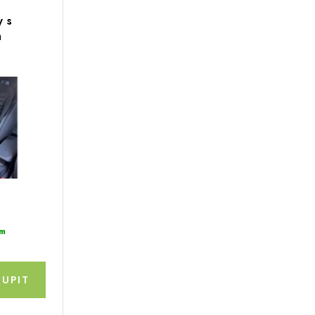
 s
m
m