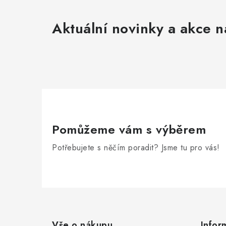
Aktuální novinky a akce n
Pomůžeme vám s výběrem
Potřebujete s něčím poradit? Jsme tu pro vás!
Z
á
Vše o nákupu
Infor