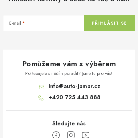
a
c
í
E-mail
PŘIHLÁSIT SE
p
r
v
k
y
Pomůžeme vám s výběrem
v
ý
Potřebujete s něčím poradit? Jsme tu pro vás!
p
info
@
auto-jamar.cz
i
s
+420 725 443 888
u