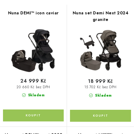
s
PŮJČOVNA
n
p
í
Nuna DEMI™ icon caviar
Nuna set Demi Next 2024
AKCE
r
granite
p
o
r
PRO PSY
d
o
u
d
BOXY NA TAŽNÁ ZAŘÍZENÍ
k
u
t
k
OSTATNÍ NOSIČE
ů
t
STŘEŠNÍ KOŠE
ů
24 999 Kč
18 999 Kč
20 660 Kč bez DPH
15 702 Kč bez DPH
AUTOSTANY
Skladem
Skladem
CESTOVNÍ ZAVAZADLA
DÁRKOVÉ POUKAZY