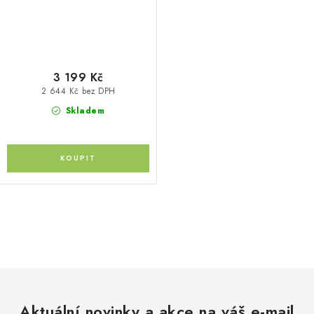
3 199 Kč
2 644 Kč bez DPH
Skladem
O
v
l
á
d
Aktuální novinky a akce na váš e-mail