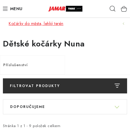
Přejít
Hleda
na
obsah
Kočárky do města, lehký terén
STŘEŠNÍ NOSIČE
NOSIČE KOL
Dětské kočárky Nuna
STŘEŠNÍ BOXY
Příslušenství
KOČÁRKY
DĚTSKÉ ZBOŽÍ
FILTROVAT PRODUKTY
V
AUTOPOTAHY ŠITÉ NA MÍRU
Ř
ý
DOPORUČUJEME
a
p
AUTODOPLŇKY
z
i
e
Stránka
1
z
1
-
9
položek celkem