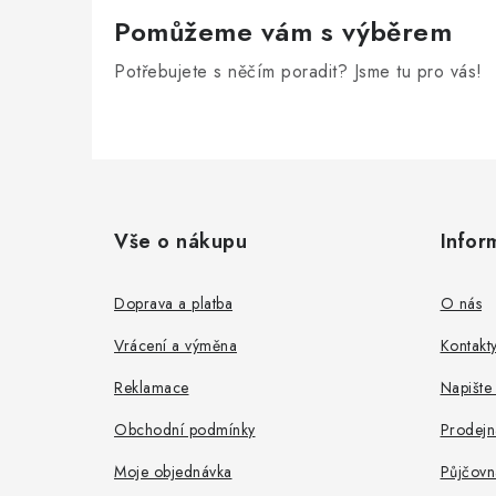
Pomůžeme vám s výběrem
Potřebujete s něčím poradit? Jsme tu pro vás!
Z
á
Vše o nákupu
Infor
p
a
Doprava a platba
O nás
t
Vrácení a výměna
Kontakt
í
Reklamace
Napište
Obchodní podmínky
Prodejn
Moje objednávka
Půjčovn