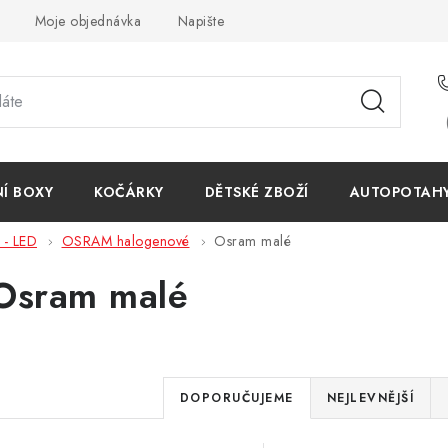
Moje objednávka
Napište nám
Reklamace
Obchodn
NÍ BOXY
KOČÁRKY
DĚTSKÉ ZBOŽÍ
AUTOPOTAHY 
- LED
OSRAM halogenové
Osram malé
Osram malé
Ř
DOPORUČUJEME
NEJLEVNĚJŠÍ
a