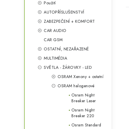
Použití
AUTOPŘÍSLUŠENSTVÍ
ZABEZPEČENÍ + KOMFORT
CAR AUDIO
CAR GSM
l
OSTATNÍ, NEZAŘAZENÉ
MULTIMÉDIA
SVĚTLA - ŽÁROVKY - LED
OSRAM Xenony + ostatní
OSRAM halogenové
í
Osram Night
Breaker Laser
Osram Night
r
Breaker 220
Osram Standard