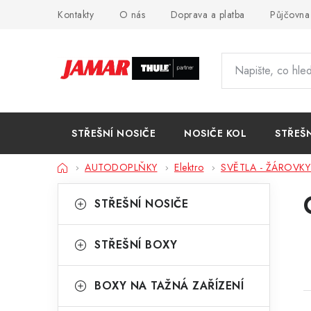
Přejít
Kontakty
O nás
Doprava a platba
Půjčovna
na
obsah
STŘEŠNÍ NOSIČE
NOSIČE KOL
STŘEŠ
Domů
AUTODOPLŇKY
Elektro
SVĚTLA - ŽÁROVKY 
P
K
Přeskočit
STŘEŠNÍ NOSIČE
kategorie
a
o
t
s
STŘEŠNÍ BOXY
e
t
g
BOXY NA TAŽNÁ ZAŘÍZENÍ
r
o