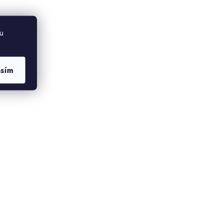
u
asím