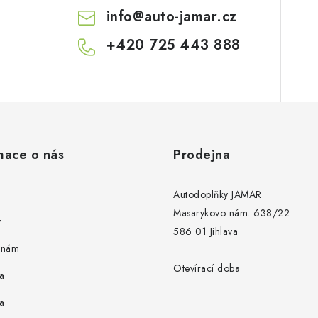
info
@
auto-jamar.cz
+420 725 443 888
mace o nás
Prodejna
Autodoplňky JAMAR
Masarykovo nám. 638/22
y
586 01 Jihlava
 nám
Otevírací doba
a
a