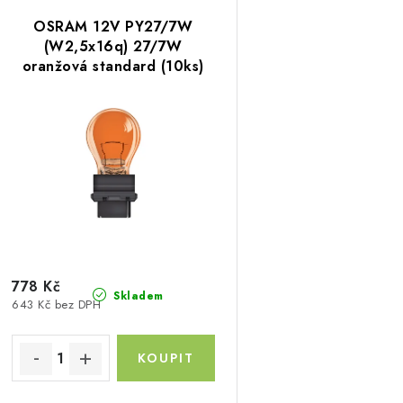
V
z
OSRAM 12V PY27/7W
ý
e
(W2,5x16q) 27/7W
oranžová standard (10ks)
p
n
í
s
p
p
r
r
o
o
d
d
u
778 Kč
Skladem
643 Kč bez DPH
u
k
k
t
ů