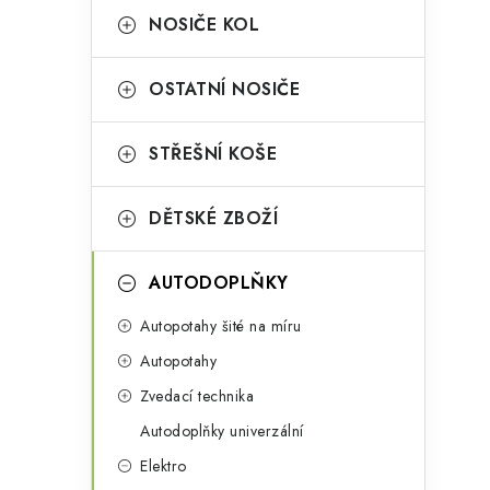
a
r
NOSIČE KOL
n
i
OSTATNÍ NOSIČE
e
n
i
í
STŘEŠNÍ KOŠE
p
DĚTSKÉ ZBOŽÍ
a
n
AUTODOPLŇKY
e
Autopotahy šité na míru
l
Autopotahy
Zvedací technika
Autodoplňky univerzální
t
Elektro