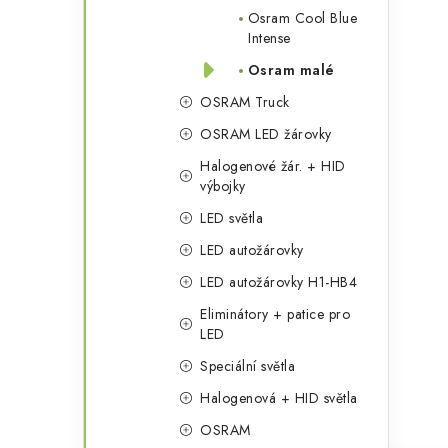
Osram Cool Blue
Intense
Osram malé
OSRAM Truck
OSRAM LED žárovky
Halogenové žár. + HID
i
výbojky
LED světla
LED autožárovky
LED autožárovky H1-HB4
Eliminátory + patice pro
LED
Speciální světla
Halogenová + HID světla
OSRAM