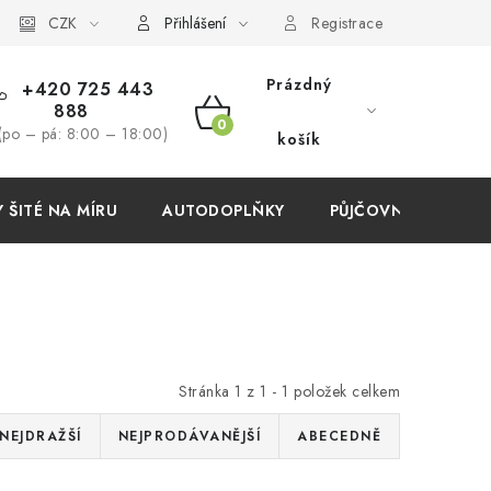
í podmínky
CZK
Přihlášení
Registrace
Prázdný
+420 725 443
888
NÁKUPNÍ
(po – pá: 8:00 – 18:00)
košík
KOŠÍK
ŠITÉ NA MÍRU
AUTODOPLŇKY
PŮJČOVNA
AKC
Stránka
1
z
1
-
1
položek celkem
NEJDRAŽŠÍ
NEJPRODÁVANĚJŠÍ
ABECEDNĚ