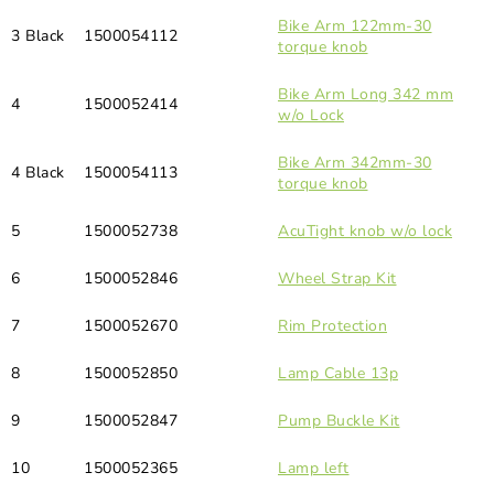
Bike Arm 122mm-30
3 Black
1500054112
torque knob
Bike Arm Long 342 mm
4
1500052414
w/o Lock
Bike Arm 342mm-30
4 Black
1500054113
torque knob
5
1500052738
AcuTight knob w/o lock
6
1500052846
Wheel Strap Kit
7
1500052670
Rim Protection
8
1500052850
Lamp Cable 13p
9
1500052847
Pump Buckle Kit
10
1500052365
Lamp left