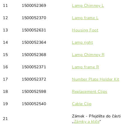
11
1500052369
Lamp Chimney L
12
1500052370
Lamp frame L
13
1500052631
Housing Foot
14
1500052364
Lamp right
15
1500052368
Lamp Chimney R
16
1500052371
Lamp frame R
17
1500052372
Number Plate Holder Kit
18
1500052598
Replacement Clips
19
1500052540
Cable Clip
Zámek - Přejděte do části
21
„
Zámky a klíče
“