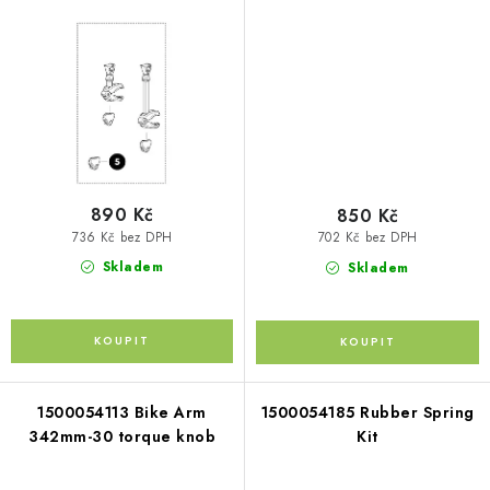
Kontakty
O nás
Doprava a platba
Půjčovna
Moje objednávka
Napište nám
Reklamace
Obchodní podmínky
890 Kč
850 Kč
736 Kč bez DPH
702 Kč bez DPH
Skladem
Skladem
1500054113 Bike Arm
1500054185 Rubber Spring
342mm-30 torque knob
Kit