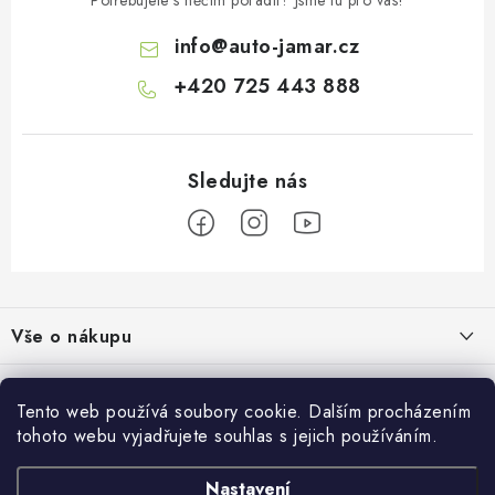
Potřebujete s něčím poradit? Jsme tu pro vás!
info
@
auto-jamar.cz
+420 725 443 888
Z
á
Vše o nákupu
p
a
Doprava a platba
Informace o nás
t
Tento web používá soubory cookie. Dalším procházením
Vrácení a výměna
í
tohoto webu vyjadřujete souhlas s jejich používáním.
O nás
Prodejna
Reklamace
Kontakty
Nastavení
Autodoplňky JAMAR