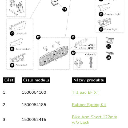
v
ý
p
i
s
u
Část
Číslo modelu
Název produktu
1
1500054160
Tilt pad EF XT
2
1500054185
Rubber Spring Kit
Bike Arm Short 122mm
3
1500052415
w/o Lock