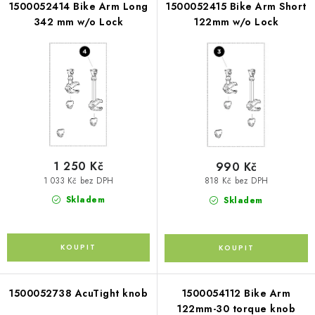
p
PŮJČOVNA
í
1500052414 Bike Arm Long
1500052415 Bike Arm Short
r
342 mm w/o Lock
122mm w/o Lock
p
o
AKCE
r
d
o
PRO PSY
u
d
k
u
BOXY NA TAŽNÁ ZAŘÍZENÍ
t
k
ů
t
OSTATNÍ NOSIČE
ů
1 250 Kč
990 Kč
1 033 Kč bez DPH
818 Kč bez DPH
STŘEŠNÍ KOŠE
Skladem
Skladem
AUTOSTANY
CESTOVNÍ ZAVAZADLA
DÁRKOVÉ POUKAZY
1500052738 AcuTight knob
1500054112 Bike Arm
122mm-30 torque knob