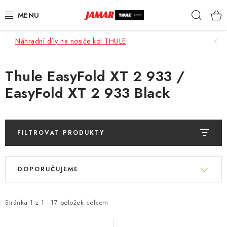
Přejít
Hleda
na
obsah
Náhradní díly na nosiče kol THULE
STŘEŠNÍ NOSIČE
NOSIČE KOL
Thule EasyFold XT 2 933 /
EasyFold XT 2 933 Black
STŘEŠNÍ BOXY
KOČÁRKY
FILTROVAT PRODUKTY
DĚTSKÉ ZBOŽÍ
V
Ř
ý
DOPORUČUJEME
a
AUTOPOTAHY ŠITÉ NA MÍRU
p
z
i
AUTODOPLŇKY
e
Stránka
1
z
1
-
17
položek celkem
s
n