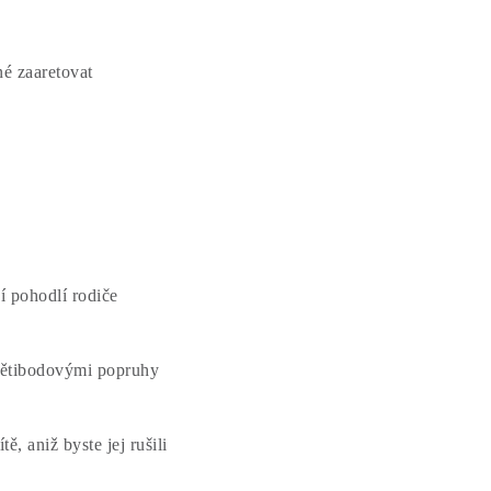
né zaaretovat
í pohodlí rodiče
pětibodovými popruhy
, aniž byste jej rušili