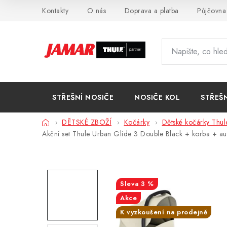
Přejít
Kontakty
O nás
Doprava a platba
Půjčovna
na
obsah
STŘEŠNÍ NOSIČE
NOSIČE KOL
STŘEŠ
Domů
DĚTSKÉ ZBOŽÍ
Kočárky
Dětské kočárky Thul
Akční set Thule Urban Glide 3 Double Black + korba + a
3 %
Akce
K vyzkoušení na prodejně