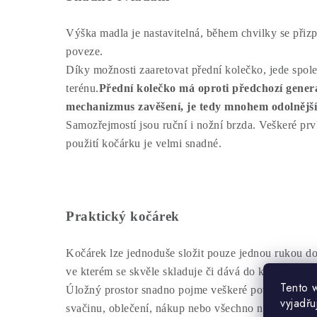
Výška madla je nastavitelná, během chvilky se přiz
poveze.
Díky možnosti zaaretovat přední kolečko, jede spole
terénu.
Přední kolečko má oproti předchozí genera
mechanizmus zavěšení, je tedy mnohem odolnější 
Samozřejmostí jsou ruční i nožní brzda. Veškeré prvk
použití kočárku je velmi snadné.
Praktický kočárek
Kočárek lze jednoduše složit pouze jednou rukou d
ve kterém se skvěle skladuje či dává do kufru u auta
Tento 
Úložný prostor snadno pojme veškeré potřebné věci,
vyjadřu
svačinu, oblečení, nákup nebo všechno najednou.