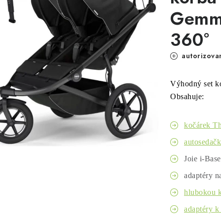
Gemm 
360°
autorizova
Výhodný set k
Obsahuje:
kočárek Th
autosedačk
Joie i-Bas
adaptéry n
hlubokou k
adaptéry k