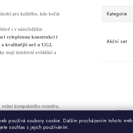
Kategorie
působí pro každého, kdo kočár
hlivě i v náročnějším
ci vylepšenou konstrukci i
Akční set
a kvalitnější než u UG2.
y mají intuitivní ovládání a
o velmi kompaktního rozměru,
.
web používá soubory cookie. Dalším procházením tohoto web
 ať už vezete velikou
jete souhlas s jejich používáním.