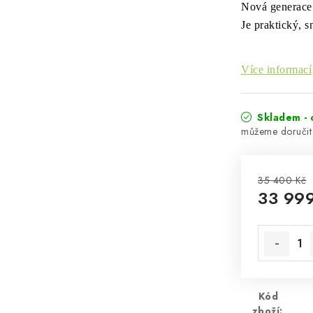
Nová generace 
Je
praktický,
s
Více informací
Skladem - 
35 400 Kč
33 99
Měrná cen
Kód
zboží: