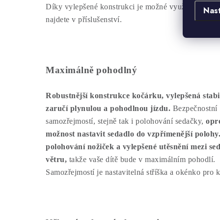
Díky vylepšené konstrukci je možné využívat 2 mad
Nas
najdete v příslušenství.
Maximálně pohodlný
Robustnější konstrukce kočárku, vylepšená stabil
zaručí plynulou a pohodlnou jízdu.
Bezpečnostní 
samozřejmostí, stejně tak i polohování sedačky,
opro
možnost nastavit sedadlo do vzpřímenější polohy
polohování nožiček a vylepšené utěsnění mezi se
větru,
takže vaše dítě bude v maximálním pohodlí.
Samozřejmostí je nastavitelná stříška a okénko pro k