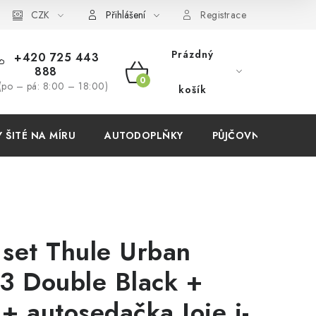
í podmínky
CZK
Přihlášení
Registrace
Prázdný
+420 725 443
888
NÁKUPNÍ
(po – pá: 8:00 – 18:00)
košík
KOŠÍK
ŠITÉ NA MÍRU
AUTODOPLŇKY
PŮJČOVNA
AKC
 set Thule Urban
 3 Double Black +
+ autosedačka Joie i-