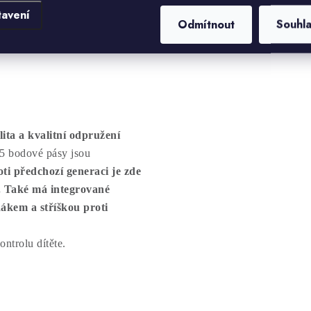
la zároveň, madlo ke kočárku
tavení
Odmítnout
Souhl
ita a kvalitní odpružení
5 bodové pásy jsou
ti předchozí generaci je zde
. Také má integrované
dákem a stříškou proti
ontrolu dítěte.