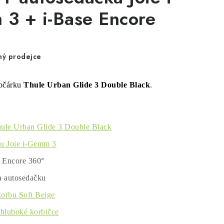
3 + i-Base Encore
ný prodejce
očárku
Thule Urban Glide 3 Double Black
.
ule Urban Glide 3 Double Black
u Joie i-Gemm 3
e Encore 360°
a autosedačku
orbu Soft Beige
 hluboké korbičce