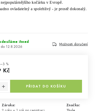
nejpopulárnějšího kočárku v Evropě.
nadno ovladatelný a
spolehlivý - je prostě dokonalý.
odesíláme ihned
Možnosti doručení
12.8.2026
–3 %
9 Kč
a:
PŘIDAT DO KOŠÍKU
Záruka
:
Značka:
2 roky + 1 rok po registraci
Thule