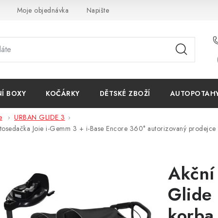
Moje objednávka
Napište nám
Reklamace
Obchodn
NÍ BOXY
KOČÁRKY
DĚTSKÉ ZBOŽÍ
AUTOPOTAHY 
e
URBAN GLIDE 3
utosedačka Joie i-Gemm 3 + i-Base Encore 360°
autorizovaný prodejce
Akční
Glide
korba 