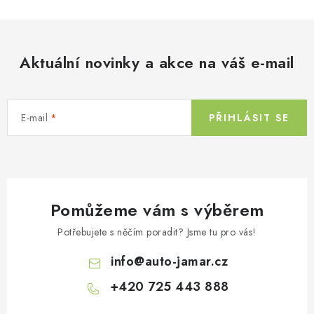
l
Kontakty
O nás
Doprava a platba
Půjčovna
á
Moje objednávka
Napište nám
Reklamace
d
Aktuální novinky a akce na váš e-mail
Obchodní podmínky
a
c
í
E-mail
PŘIHLÁSIT SE
p
r
v
k
y
Pomůžeme vám s výběrem
v
ý
Potřebujete s něčím poradit? Jsme tu pro vás!
p
info
@
auto-jamar.cz
i
s
+420 725 443 888
u