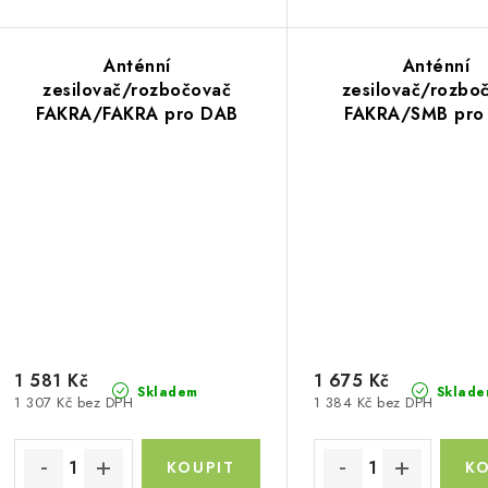
ů
Anténní
Anténní
zesilovač/rozbočovač
zesilovač/rozbo
FAKRA/FAKRA pro DAB
FAKRA/SMB pro
1 581 Kč
1 675 Kč
Skladem
Sklade
1 307 Kč bez DPH
1 384 Kč bez DPH