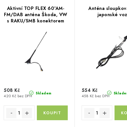
V
z
Aktivní TOP FLEX 60°AM-
Anténa sloupkov
ý
e
FM/DAB anténa Škoda, VW
japonské vo
s RAKU/SMB konektorem
p
n
í
s
p
p
r
r
o
o
d
d
u
508 Kč
554 Kč
Skladem
Sklade
420 Kč bez DPH
458 Kč bez DPH
u
k
k
t
ů