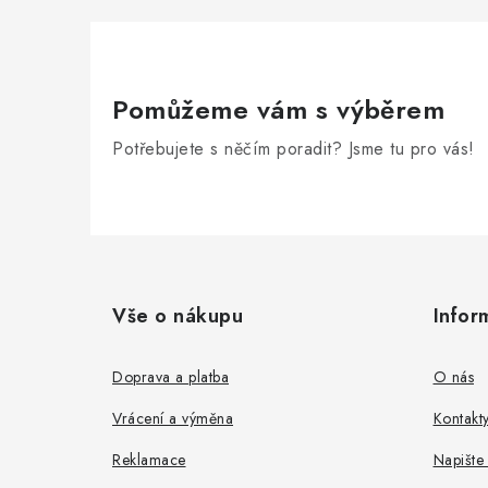
Pomůžeme vám s výběrem
Potřebujete s něčím poradit? Jsme tu pro vás!
Z
á
Vše o nákupu
Infor
p
a
Doprava a platba
O nás
t
Vrácení a výměna
Kontakt
í
Reklamace
Napište