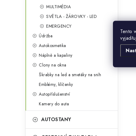
MULTIMÉDIA
SVĚTLA - ŽÁROVKY - LED
EMERGENCY
Tento 
Údržba
vyjadřu
Autokosmetika
Nas
Náplně a kapaliny
Clony na okna
l
Škrabky na led a smetáky na sníh
Emblémy, klíčenky
Autopříslušenství
Kamery do auta
í
AUTOSTANY