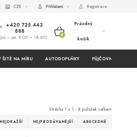
í podmínky
CZK
Přihlášení
Registrace
Prázdný
+420 725 443
888
NÁKUPNÍ
(po – pá: 8:00 – 18:00)
košík
KOŠÍK
ŠITÉ NA MÍRU
AUTODOPLŇKY
PŮJČOVNA
AKC
Stránka
1
z
1
-
8
položek celkem
NEJDRAŽŠÍ
NEJPRODÁVANĚJŠÍ
ABECEDNĚ