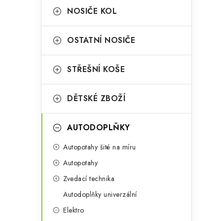
a
r
NOSIČE KOL
n
i
OSTATNÍ NOSIČE
e
n
i
í
STŘEŠNÍ KOŠE
p
DĚTSKÉ ZBOŽÍ
a
n
AUTODOPLŇKY
e
Autopotahy šité na míru
l
Autopotahy
Zvedací technika
Autodoplňky univerzální
t
Elektro