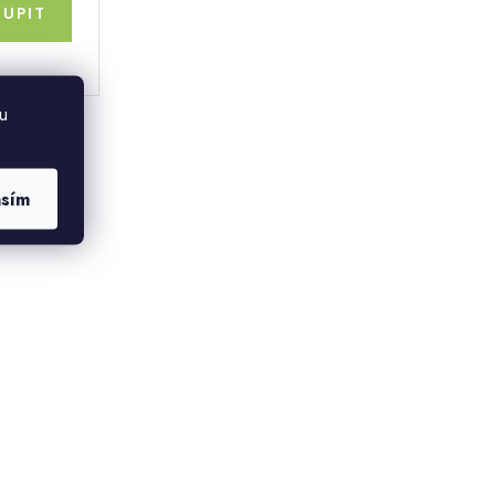
u
asím