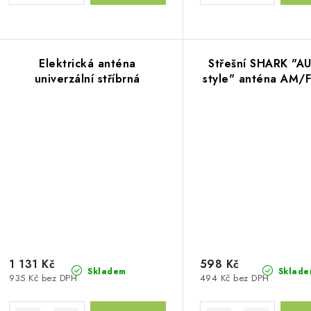
Elektrická anténa
Střešní SHARK "A
univerzální stříbrná
style" anténa AM
1 131 Kč
598 Kč
Skladem
Sklade
935 Kč bez DPH
494 Kč bez DPH