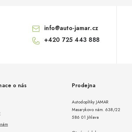
info
@
auto-jamar.cz
+420 725 443 888
mace o nás
Prodejna
Autodoplňky JAMAR
Masarykovo nám. 638/22
y
586 01 Jihlava
 nám