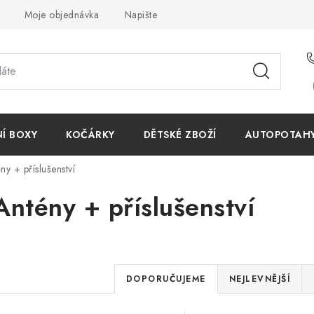
Moje objednávka
Napište nám
Reklamace
Obchodn
NÍ BOXY
KOČÁRKY
DĚTSKÉ ZBOŽÍ
AUTOPOTAHY 
ny + příslušenství
Antény + příslušenství
Ř
DOPORUČUJEME
NEJLEVNĚJŠÍ
a