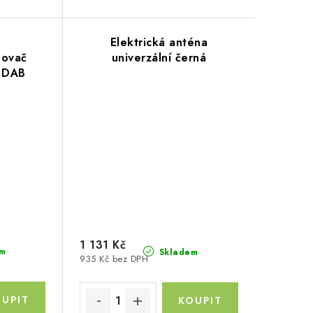
Elektrická anténa
čovač
univerzální černá
 DAB
1 131 Kč
m
Skladem
935 Kč bez DPH