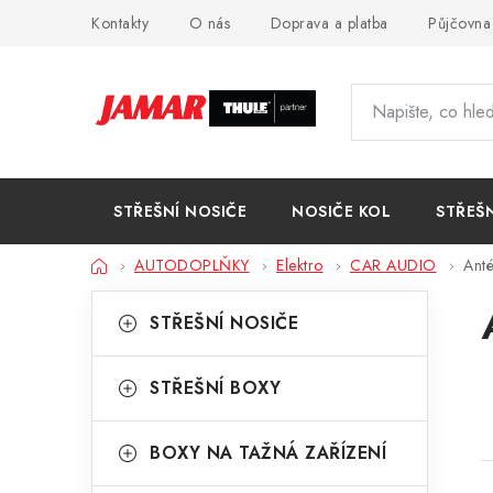
Přejít
Kontakty
O nás
Doprava a platba
Půjčovna
na
obsah
STŘEŠNÍ NOSIČE
NOSIČE KOL
STŘEŠ
Domů
AUTODOPLŇKY
Elektro
CAR AUDIO
Anté
P
K
Přeskočit
STŘEŠNÍ NOSIČE
kategorie
a
o
t
s
STŘEŠNÍ BOXY
e
t
g
BOXY NA TAŽNÁ ZAŘÍZENÍ
r
o