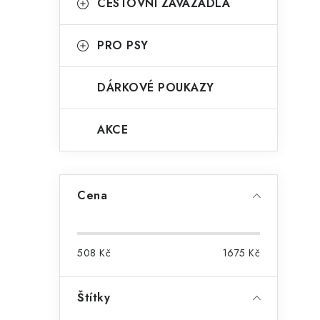
CESTOVNÍ ZAVAZADLA
r
PRO PSY
DÁRKOVÉ POUKAZY
AKCE
i
Cena
508
Kč
1675
Kč
Štítky