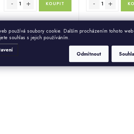
web používá soubory cookie. Dalším procházením tohoto web
jete souhlas s jejich používáním.
O
tavení
Odmítnout
Souhl
v
á
d
a
c
p