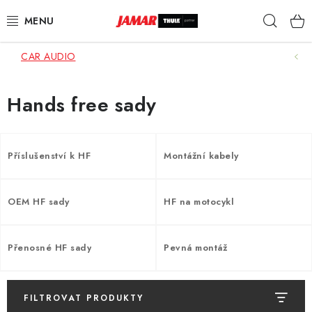
Přejít
Hleda
na
obsah
CAR AUDIO
STŘEŠNÍ NOSIČE
NOSIČE KOL
Hands free sady
STŘEŠNÍ BOXY
Příslušenství k HF
Montážní kabely
KOČÁRKY
OEM HF sady
HF na motocykl
DĚTSKÉ ZBOŽÍ
AUTOPOTAHY ŠITÉ NA MÍRU
Přenosné HF sady
Pevná montáž
AUTODOPLŇKY
FILTROVAT PRODUKTY