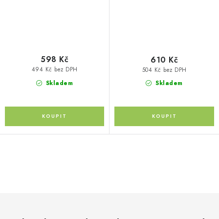
598 Kč
610 Kč
494 Kč bez DPH
504 Kč bez DPH
Skladem
Skladem
O
v
l
á
d