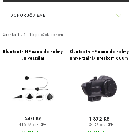
PŮJČOVNA
V
Ř
ý
AKCE
DOPORUČUJEME
a
p
z
i
PRO PSY
e
Stránka
1
z
1
-
16
položek celkem
s
n
BOXY NA TAŽNÁ ZAŘÍZENÍ
p
í
Bluetooth HF sada do helmy
Bluetooth HF sada do helmy
r
univerzální
univerzální/interkom 800m
p
OSTATNÍ NOSIČE
o
r
d
o
STŘEŠNÍ KOŠE
u
d
k
u
AUTOSTANY
t
k
ů
CESTOVNÍ ZAVAZADLA
t
ů
540 Kč
1 372 Kč
DÁRKOVÉ POUKAZY
446 Kč bez DPH
1 134 Kč bez DPH