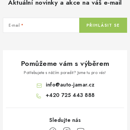
Aktuální novinky a akce na váš e-mail
a
c
í
E-mail
PŘIHLÁSIT SE
p
r
v
k
y
Pomůžeme vám s výběrem
v
ý
Potřebujete s něčím poradit? Jsme tu pro vás!
p
info
@
auto-jamar.cz
i
s
+420 725 443 888
u