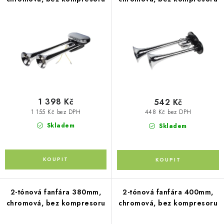
p
PŮJČOVNA
o
r
d
AKCE
o
u
d
k
PRO PSY
u
t
k
ů
BOXY NA TAŽNÁ ZAŘÍZENÍ
t
ů
1 398 Kč
542 Kč
OSTATNÍ NOSIČE
1 155 Kč bez DPH
448 Kč bez DPH
Skladem
Skladem
STŘEŠNÍ KOŠE
AUTOSTANY
CESTOVNÍ ZAVAZADLA
2-tónová fanfára 380mm,
2-tónová fanfára 400mm,
chromová, bez kompresoru
chromová, bez kompresoru
DÁRKOVÉ POUKAZY