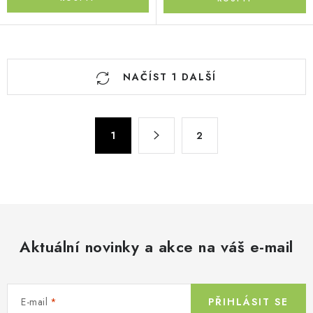
O
NAČÍST 1 DALŠÍ
v
l
á
S
d
1
2
t
a
r
c
á
n
í
k
p
o
r
v
Aktuální novinky a akce na váš e-mail
v
á
k
n
y
í
v
E-mail
PŘIHLÁSIT SE