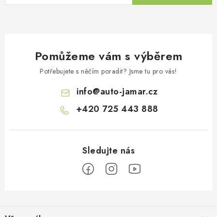
ý
p
i
s
Pomůžeme vám s výběrem
u
Potřebujete s něčím poradit? Jsme tu pro vás!
info
@
auto-jamar.cz
+420 725 443 888
Z
á