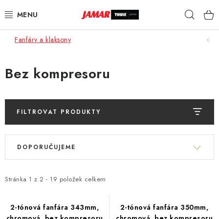
Přejít
Hleda
na
obsah
Fanfáry a klaksony
STŘEŠNÍ NOSIČE
NOSIČE KOL
Bez kompresoru
STŘEŠNÍ BOXY
FILTROVAT PRODUKTY
KOČÁRKY
V
Ř
DĚTSKÉ ZBOŽÍ
ý
DOPORUČUJEME
a
p
z
AUTOPOTAHY ŠITÉ NA MÍRU
i
e
Stránka
1
z
2
-
19
položek celkem
s
n
AUTODOPLŇKY
p
í
2-tónová fanfára 343mm,
2-tónová fanfára 350mm,
r
chromová, bez kompresoru
chromová, bez kompresoru