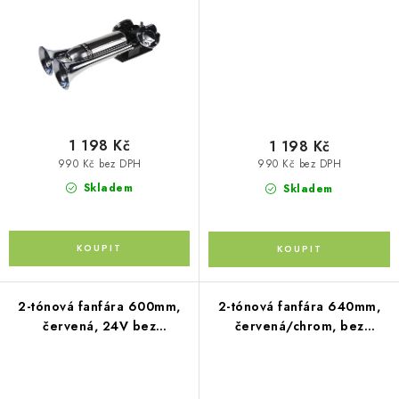
Kontakty
O nás
Doprava a platba
Půjčovna
Moje objednávka
Napište nám
Reklamace
Obchodní podmínky
1 198 Kč
1 198 Kč
990 Kč bez DPH
990 Kč bez DPH
Skladem
Skladem
2-tónová fanfára 600mm,
2-tónová fanfára 640mm,
červená, 24V bez
červená/chrom, bez
kompresoru
kompresoru