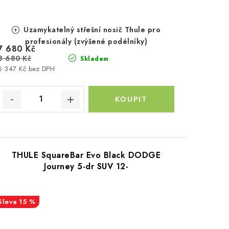
Uzamykatelný střešní nosič Thule pro
profesionály (zvýšené podélníky)
7 680 Kč
8 680 Kč
Skladem
6 347 Kč bez DPH
THULE SquareBar Evo Black DODGE
Journey 5-dr SUV 12-
15 %