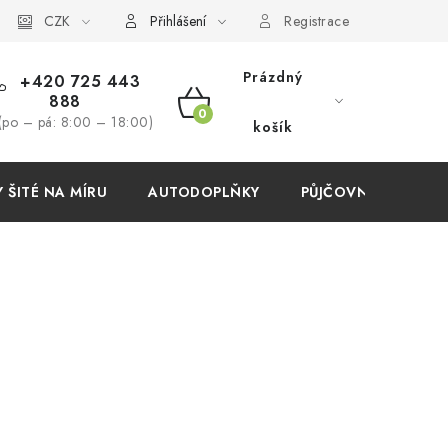
í podmínky
CZK
Přihlášení
Registrace
Prázdný
+420 725 443
888
NÁKUPNÍ
(po – pá: 8:00 – 18:00)
košík
KOŠÍK
ŠITÉ NA MÍRU
AUTODOPLŇKY
PŮJČOVNA
AKC