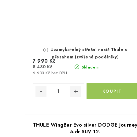
Uzamykatelný střešní nosič Thule s
přesahem (zvýšené podélníky)
7 990 Kč
8 430 Kč
Skladem
6 603 Kč bez DPH
THULE WingBar Evo silver DODGE Journe
5-dr SUV 12-