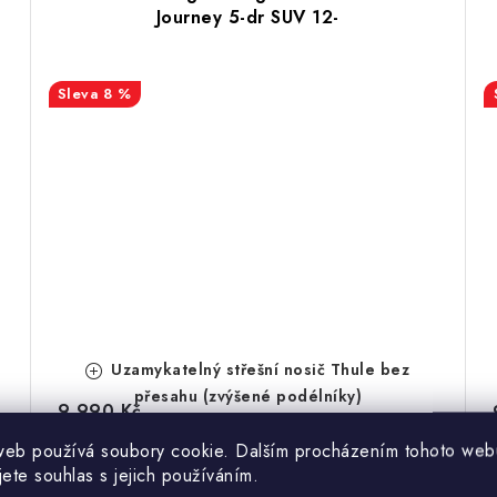
Journey 5-dr SUV 12-
8 %
Uzamykatelný střešní nosič Thule bez
přesahu (zvýšené podélníky)
9 990 Kč
10 970 Kč
Skladem
web používá soubory cookie. Dalším procházením tohoto web
8 256 Kč bez DPH
jete souhlas s jejich používáním.