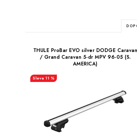
Ř
DOP
a
V
z
THULE ProBar EVO silver DODGE Carava
ý
e
/ Grand Caravan 5-dr MPV 96-05 (S.
AMERICA)
p
n
i
11 %
í
s
p
p
r
r
o
o
d