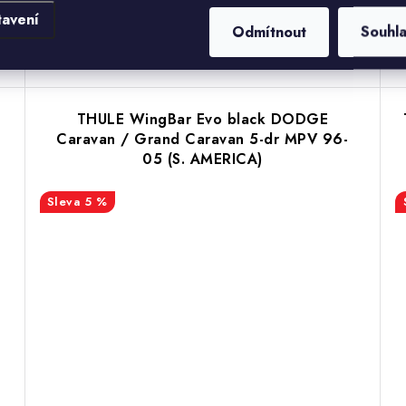
tavení
Odmítnout
Souhl
THULE WingBar Evo black DODGE
Caravan / Grand Caravan 5-dr MPV 96-
05 (S. AMERICA)
5 %