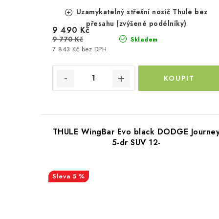
Uzamykatelný střešní nosič Thule bez
přesahu (zvýšené podélníky)
9 490 Kč
9 770 Kč
Skladem
7 843 Kč bez DPH
THULE WingBar Evo black DODGE Journe
5-dr SUV 12-
5 %