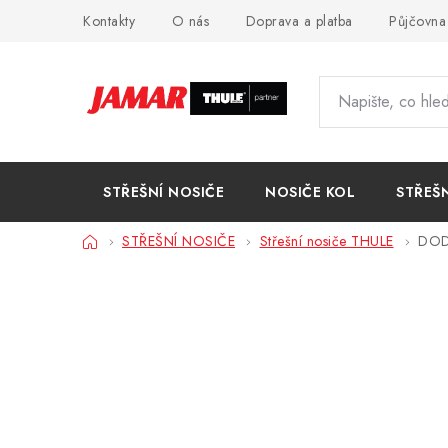
Přejít
Kontakty
O nás
Doprava a platba
Půjčovna
na
obsah
STŘEŠNÍ NOSIČE
NOSIČE KOL
STŘEŠ
Domů
STŘEŠNÍ NOSIČE
Střešní nosiče THULE
DO