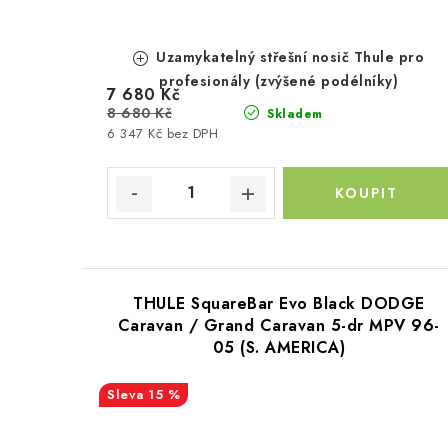
d
u
u
k
Uzamykatelný střešní nosič Thule pro
k
t
profesionály (zvýšené podélníky)
7 680 Kč
t
8 680 Kč
ů
Skladem
6 347 Kč bez DPH
ů
THULE SquareBar Evo Black DODGE
Caravan / Grand Caravan 5-dr MPV 96-
05 (S. AMERICA)
15 %