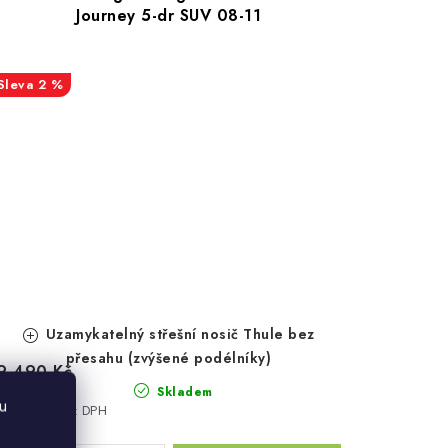
Journey 5-dr SUV 08-11
2 %
Uzamykatelný střešní nosič Thule bez
přesahu (zvýšené podélníky)
9 490 Kč
9 770 Kč
Skladem
u
7 843 Kč bez DPH