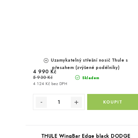
Uzamykatelný střešní nosič Thule s
přesahem (zvýšené podélníky)
4 990 Kč
5 930 Kč
Skladem
4 124 Kč bez DPH
THULE WingBar Edge black DODGE