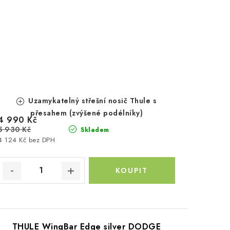
Uzamykatelný střešní nosič Thule s
přesahem (zvýšené podélníky)
4 990 Kč
5 930 Kč
Skladem
4 124 Kč bez DPH
THULE WingBar Edge silver DODGE