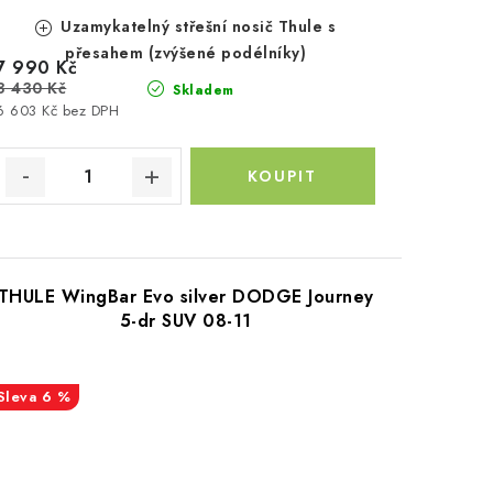
Uzamykatelný střešní nosič Thule s
přesahem (zvýšené podélníky)
7 990 Kč
8 430 Kč
Skladem
6 603 Kč bez DPH
THULE WingBar Evo silver DODGE Journey
5-dr SUV 08-11
6 %