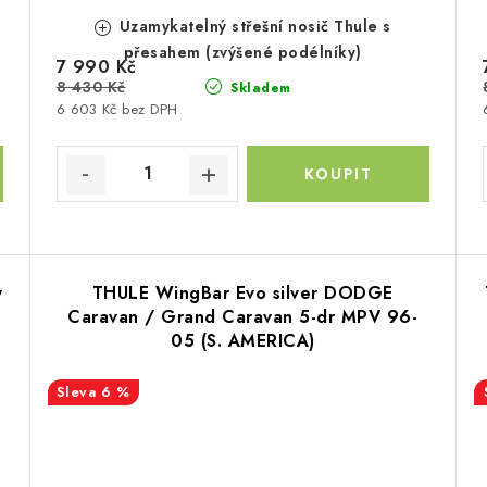
Uzamykatelný střešní nosič Thule s
přesahem (zvýšené podélníky)
7 990 Kč
8 430 Kč
Skladem
6 603 Kč bez DPH
y
THULE WingBar Evo silver DODGE
Caravan / Grand Caravan 5-dr MPV 96-
05 (S. AMERICA)
6 %