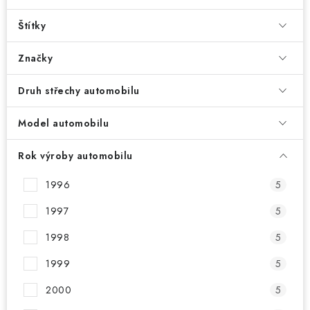
PŮJČOVNA
Štítky
AKCE
Značky
PRO PSY
Druh střechy automobilu
BOXY NA TAŽNÁ ZAŘÍZENÍ
Model automobilu
OSTATNÍ NOSIČE
Rok výroby automobilu
STŘEŠNÍ KOŠE
1996
5
1997
5
AUTOSTANY
1998
5
CESTOVNÍ ZAVAZADLA
1999
5
DÁRKOVÉ POUKAZY
2000
5