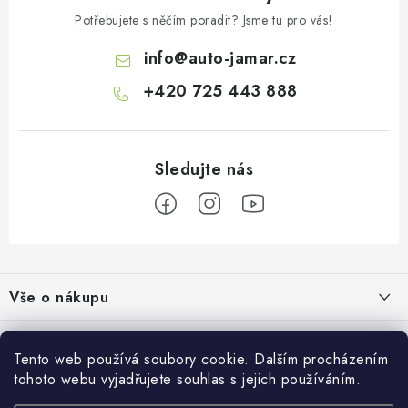
ý
Potřebujete s něčím poradit? Jsme tu pro vás!
p
info
@
auto-jamar.cz
i
s
+420 725 443 888
u
Z
á
Vše o nákupu
p
a
Doprava a platba
Informace o nás
t
Tento web používá soubory cookie. Dalším procházením
Vrácení a výměna
í
tohoto webu vyjadřujete souhlas s jejich používáním.
O nás
Prodejna
Reklamace