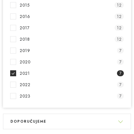
2015
12
2016
12
2017
12
2018
12
2019
7
2020
7
2021
7
2022
7
2023
7
V
Ř
ý
DOPORUČUJEME
a
p