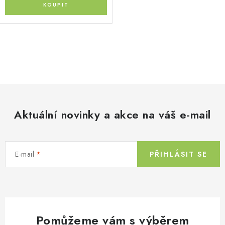
O
v
l
á
d
Aktuální novinky a akce na váš e-mail
a
c
í
E-mail
PŘIHLÁSIT SE
p
r
v
k
y
Pomůžeme vám s výběrem
v