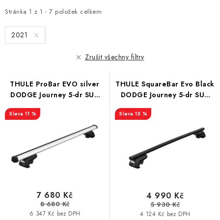
z
i
e
Stránka
1
z
1
-
7
položek celkem
s
n
p
2021
í
r
p
Zrušit všechny filtry
o
r
d
o
THULE ProBar EVO silver
THULE SquareBar Evo Black
u
d
DODGE Journey 5-dr SUV
DODGE Journey 5-dr SUV
k
12-
12-
u
t
11 %
15 %
k
ů
t
ů
7 680 Kč
4 990 Kč
8 680 Kč
5 930 Kč
6 347 Kč bez DPH
4 124 Kč bez DPH