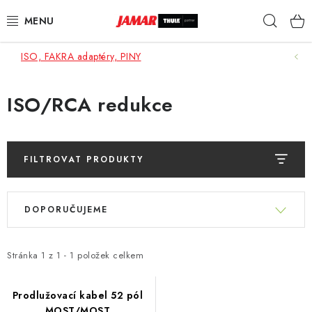
Přejít
Hleda
na
obsah
ISO, FAKRA adaptéry, PINY
STŘEŠNÍ NOSIČE
NOSIČE KOL
ISO/RCA redukce
STŘEŠNÍ BOXY
FILTROVAT PRODUKTY
KOČÁRKY
V
Ř
DĚTSKÉ ZBOŽÍ
ý
DOPORUČUJEME
a
p
z
AUTOPOTAHY ŠITÉ NA MÍRU
i
e
Stránka
1
z
1
-
1
položek celkem
s
n
AUTODOPLŇKY
p
í
Prodlužovací kabel 52 pól
r
MOST/MOST