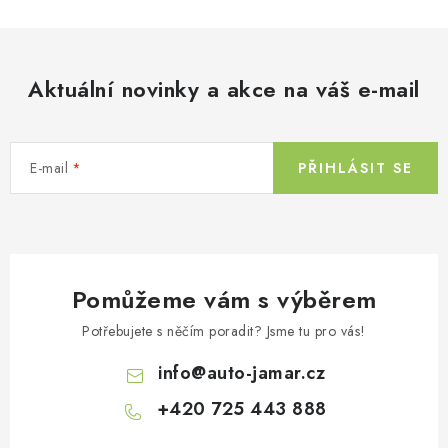
l
Kontakty
O nás
Doprava a platba
Půjčovna
á
Moje objednávka
Napište nám
Reklamace
d
Aktuální novinky a akce na váš e-mail
Obchodní podmínky
a
c
í
E-mail
PŘIHLÁSIT SE
p
r
v
k
y
Pomůžeme vám s výběrem
v
ý
Potřebujete s něčím poradit? Jsme tu pro vás!
p
info
@
auto-jamar.cz
i
s
+420 725 443 888
u