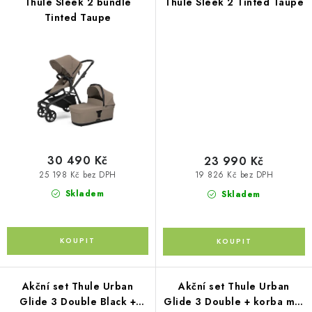
Thule Sleek 2 bundle
Thule Sleek 2 Tinted Taupe
Tinted Taupe
Kontakty
O nás
Doprava a platba
Půjčovna
Moje objednávka
Napište nám
Reklamace
Obchodní podmínky
30 490 Kč
23 990 Kč
25 198 Kč bez DPH
19 826 Kč bez DPH
Skladem
Skladem
Akční set Thule Urban
Akční set Thule Urban
Glide 3 Double Black +
Glide 3 Double + korba mid