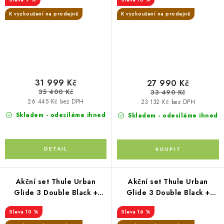
autosedačka Joie+ i-Base
K vyzkoušení na prodejně
K vyzkoušení na prodejně
31 999 Kč
27 990 Kč
35 400 Kč
33 490 Kč
26 445 Kč bez DPH
23 132 Kč bez DPH
Skladem - odesíláme ihned
Skladem - odesíláme ihned
Akční set Thule Urban
Akční set Thule Urban
Glide 3 Double Black +
Glide 3 Double Black +
hluboká korba
hluboká korba
10 %
16 %