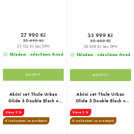
27 990 Kč
33 999 Kč
33 490 Kč
35 400 Kč
23 132 Kč bez DPH
28 098 Kč bez DPH
Skladem - odesíláme ihned
Skladem - odesíláme ihned
Akční set Thule Urban
Akční set Thule Urban
Glide 3 Double Black +
Glide 3 Double Black +
korba + autosedačka Joie i-
korba + autosedačka Joie i-
3 %
3 %
Gemm 3 + i-Base Encore
Gemm 3 + i-Base Encore
360°
360°
K vyzkoušení na prodejně
K vyzkoušení na prodejně