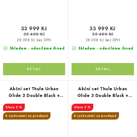
33 999 Kč
33 999 Kč
35 400 Kč
35 400 Kč
28 098 Kč bez DPH
28 098 Kč bez DPH
Skladem - odesíláme ihned
Skladem - odesíláme ihned
Akční set Thule Urban
Akční set Thule Urban
Glide 3 Double Black +
Glide 3 Double Black +
korba black + autosedačka
korba Tinted taupe +
3 %
3 %
Joie+ i-Base
autosedačka Joie Shale+ i-
Base
K vyzkoušení na prodejně
K vyzkoušení na prodejně