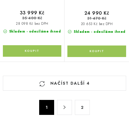
33 999 Kč
24 990 Kč
35 400 Kč
31 470 Kč
28 098 Kč bez DPH
20 653 Kč bez DPH
Skladem - odesíláme ihned
Skladem - odesíláme ihned
O
NAČÍST DALŠÍ 4
v
l
á
S
d
1
2
t
a
r
c
á