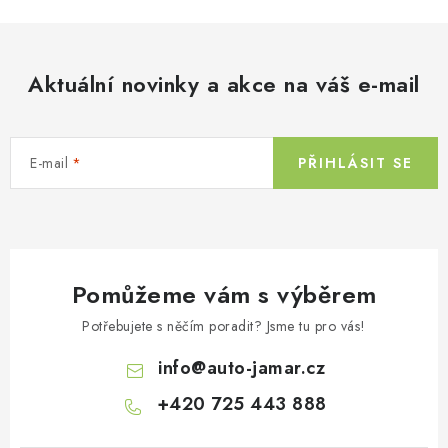
n
í
k
p
o
r
v
Aktuální novinky a akce na váš e-mail
v
á
k
n
y
í
v
E-mail
PŘIHLÁSIT SE
ý
p
i
s
Pomůžeme vám s výběrem
u
Potřebujete s něčím poradit? Jsme tu pro vás!
info
@
auto-jamar.cz
+420 725 443 888