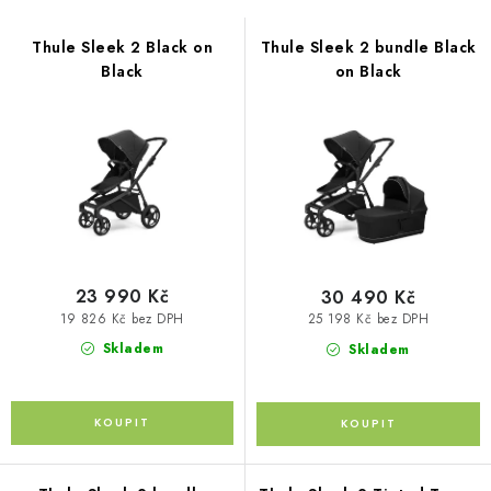
s
PŮJČOVNA
n
p
í
Thule Sleek 2 Black on
Thule Sleek 2 bundle Black
AKCE
r
Black
on Black
p
o
r
PRO PSY
d
o
u
d
BOXY NA TAŽNÁ ZAŘÍZENÍ
k
u
t
k
OSTATNÍ NOSIČE
ů
t
STŘEŠNÍ KOŠE
ů
23 990 Kč
30 490 Kč
19 826 Kč bez DPH
25 198 Kč bez DPH
AUTOSTANY
Skladem
Skladem
CESTOVNÍ ZAVAZADLA
DÁRKOVÉ POUKAZY