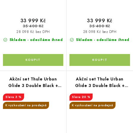
33 999 Kč
33 999 Kč
35 400 Kč
35 400 Kč
28 098 Kč bez DPH
28 098 Kč bez DPH
Skladem - odesíláme ihned
Skladem - odesíláme ihned
Akční set Thule Urban
Akční set Thule Urban
Glide 3 Double Black +
Glide 3 Double Black +
korba Tinted taupe +
pláštěnka double +
3 %
20 %
autosedačka Joie+ i-Base
moskytiéra double + 2x
madlo
K vyzkoušení na prodejně
K vyzkoušení na prodejně