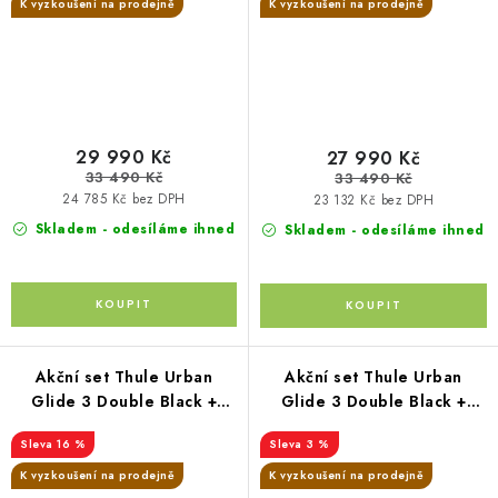
K vyzkoušení na prodejně
K vyzkoušení na prodejně
29 990 Kč
27 990 Kč
33 490 Kč
33 490 Kč
24 785 Kč bez DPH
23 132 Kč bez DPH
Skladem - odesíláme ihned
Skladem - odesíláme ihned
Akční set Thule Urban
Akční set Thule Urban
Glide 3 Double Black +
Glide 3 Double Black +
hluboká korba Tinted
korba + autosedačka Joie i-
16 %
3 %
Taupe
Gemm 3 + i-Base Encore
360°
K vyzkoušení na prodejně
K vyzkoušení na prodejně