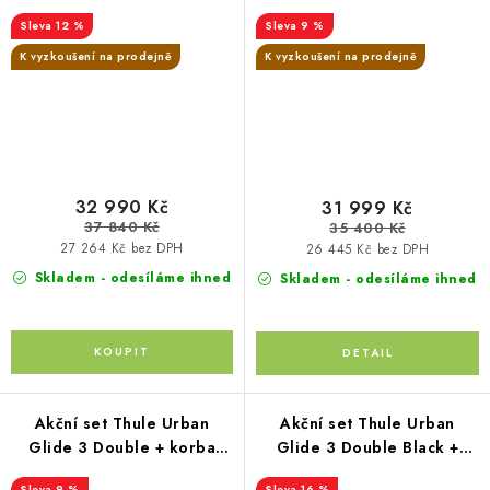
korba Tinted Taupe+
blue + autosedačka Joie+ i-
12 %
9 %
autosedačka + adaptéry
Base
K vyzkoušení na prodejně
K vyzkoušení na prodejně
32 990 Kč
31 999 Kč
37 840 Kč
35 400 Kč
27 264 Kč bez DPH
26 445 Kč bez DPH
Skladem - odesíláme ihned
Skladem - odesíláme ihned
Akční set Thule Urban
Akční set Thule Urban
Glide 3 Double + korba
Glide 3 Double Black +
Tinted Taupe +
hluboká korba
9 %
16 %