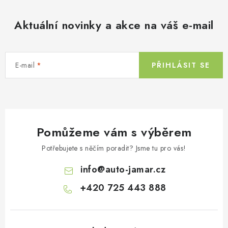
á
d
Aktuální novinky a akce na váš e-mail
a
c
í
E-mail
PŘIHLÁSIT SE
p
r
v
k
y
Pomůžeme vám s výběrem
v
ý
Potřebujete s něčím poradit? Jsme tu pro vás!
p
info
@
auto-jamar.cz
i
s
+420 725 443 888
u