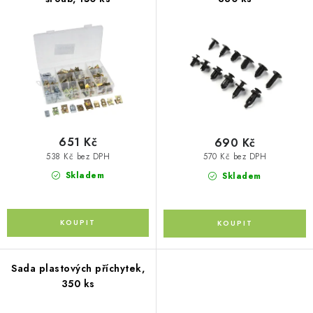
p
PŮJČOVNA
o
r
d
AKCE
o
u
d
k
PRO PSY
u
t
k
ů
BOXY NA TAŽNÁ ZAŘÍZENÍ
t
ů
651 Kč
690 Kč
OSTATNÍ NOSIČE
538 Kč bez DPH
570 Kč bez DPH
Skladem
Skladem
STŘEŠNÍ KOŠE
AUTOSTANY
CESTOVNÍ ZAVAZADLA
Sada plastových příchytek,
350 ks
DÁRKOVÉ POUKAZY