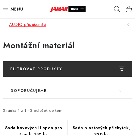
Přejít
Hleda
na
obsah
AUDIO příslušenství
STŘEŠNÍ NOSIČE
NOSIČE KOL
Montážní materiál
STŘEŠNÍ BOXY
FILTROVAT PRODUKTY
KOČÁRKY
V
Ř
DĚTSKÉ ZBOŽÍ
ý
DOPORUČUJEME
a
p
z
AUTOPOTAHY ŠITÉ NA MÍRU
i
e
Stránka
1
z
1
-
3
položek celkem
s
n
AUTODOPLŇKY
p
í
Sada kovových U spon pro
Sada plastových příchytek,
r
šroub, 150 ks
330 ks