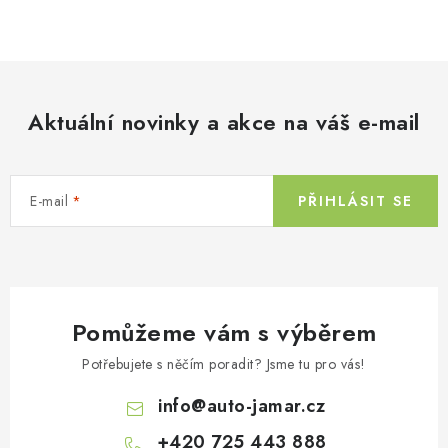
PŮJČOVNA
AKCE
PRO PSY
Aktuální novinky a akce na váš e-mail
BOXY NA TAŽNÁ ZAŘÍZENÍ
E-mail
PŘIHLÁSIT SE
OSTATNÍ NOSIČE
STŘEŠNÍ KOŠE
AUTOSTANY
Pomůžeme vám s výběrem
Potřebujete s něčím poradit? Jsme tu pro vás!
CESTOVNÍ ZAVAZADLA
info
@
auto-jamar.cz
DÁRKOVÉ POUKAZY
+420 725 443 888