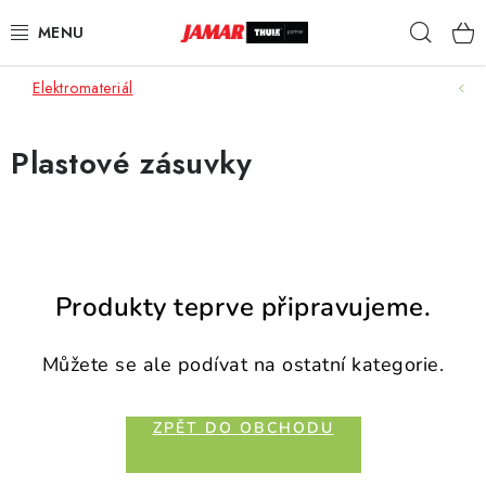
Přejít
Hleda
na
obsah
Elektromateriál
STŘEŠNÍ NOSIČE
NOSIČE KOL
Plastové zásuvky
STŘEŠNÍ BOXY
KOČÁRKY
Produkty teprve připravujeme.
DĚTSKÉ ZBOŽÍ
Můžete se ale podívat na ostatní kategorie.
AUTOPOTAHY ŠITÉ NA MÍRU
ZPĚT DO OBCHODU
AUTODOPLŇKY