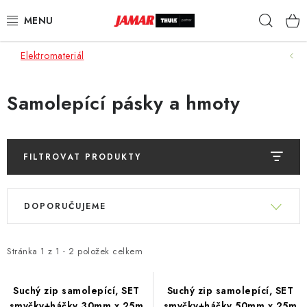
Přejít
Hleda
na
obsah
Elektromateriál
STŘEŠNÍ NOSIČE
NOSIČE KOL
Samolepící pásky a hmoty
STŘEŠNÍ BOXY
FILTROVAT PRODUKTY
KOČÁRKY
V
Ř
DĚTSKÉ ZBOŽÍ
ý
DOPORUČUJEME
a
p
z
AUTOPOTAHY ŠITÉ NA MÍRU
i
e
Stránka
1
z
1
-
2
položek celkem
s
n
AUTODOPLŇKY
p
í
Suchý zip samolepící, SET
Suchý zip samolepící, SET
r
smyčky+háčky 30mm x 25m
smyčky+háčky 50mm x 25m