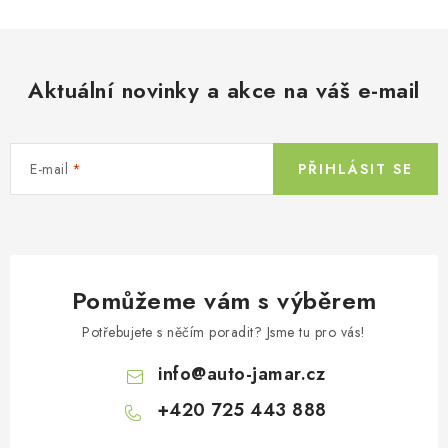
l
Kontakty
O nás
Doprava a platba
Půjčovna
á
Moje objednávka
Napište nám
Reklamace
d
Aktuální novinky a akce na váš e-mail
Obchodní podmínky
a
c
í
E-mail
PŘIHLÁSIT SE
p
r
v
k
y
Pomůžeme vám s výběrem
v
ý
Potřebujete s něčím poradit? Jsme tu pro vás!
p
info
@
auto-jamar.cz
i
s
+420 725 443 888
u