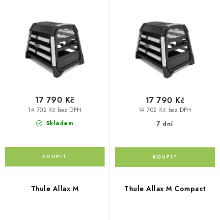
p
PŮJČOVNA
o
r
d
AKCE
o
u
d
k
PRO PSY
u
t
k
ů
BOXY NA TAŽNÁ ZAŘÍZENÍ
t
ů
17 790 Kč
17 790 Kč
OSTATNÍ NOSIČE
14 702 Kč bez DPH
14 702 Kč bez DPH
Skladem
7 dní
STŘEŠNÍ KOŠE
AUTOSTANY
CESTOVNÍ ZAVAZADLA
Thule Allax M
Thule Allax M Compact
DÁRKOVÉ POUKAZY