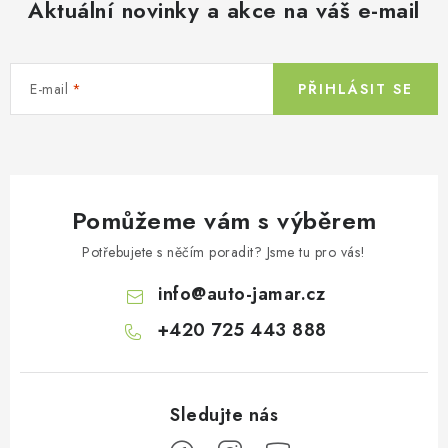
Aktuální novinky a akce na váš e-mail
a
c
í
E-mail
PŘIHLÁSIT SE
p
r
v
k
y
Pomůžeme vám s výběrem
v
ý
Potřebujete s něčím poradit? Jsme tu pro vás!
p
info
@
auto-jamar.cz
i
s
+420 725 443 888
u