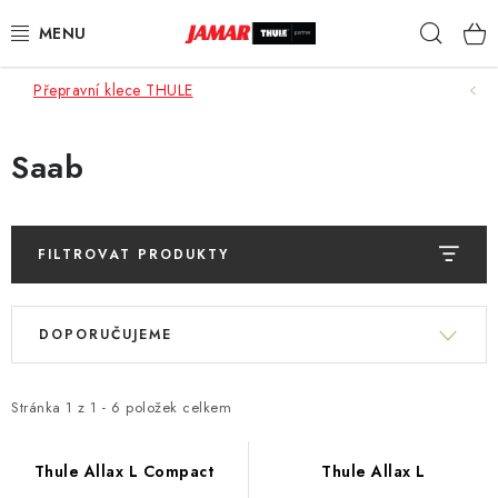
Přejít
Hleda
na
obsah
Přepravní klece THULE
STŘEŠNÍ NOSIČE
NOSIČE KOL
Saab
STŘEŠNÍ BOXY
FILTROVAT PRODUKTY
KOČÁRKY
V
Ř
DĚTSKÉ ZBOŽÍ
ý
DOPORUČUJEME
a
p
z
AUTOPOTAHY ŠITÉ NA MÍRU
i
e
Stránka
1
z
1
-
6
položek celkem
s
n
AUTODOPLŇKY
p
í
Thule Allax L Compact
Thule Allax L
r