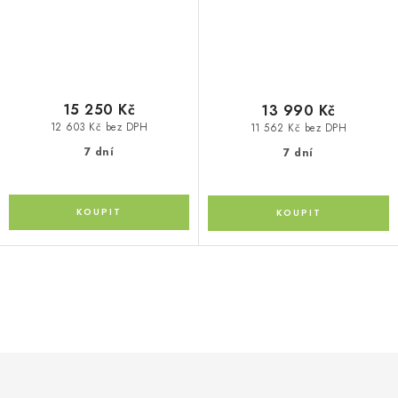
15 250 Kč
13 990 Kč
12 603 Kč bez DPH
11 562 Kč bez DPH
7 dní
7 dní
O
v
l
á
d