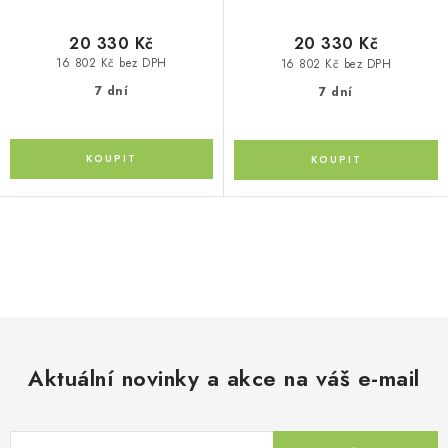
20 330 Kč
20 330 Kč
16 802 Kč bez DPH
16 802 Kč bez DPH
7 dní
7 dní
O
v
l
á
d
Aktuální novinky a akce na váš e-mail
a
c
í