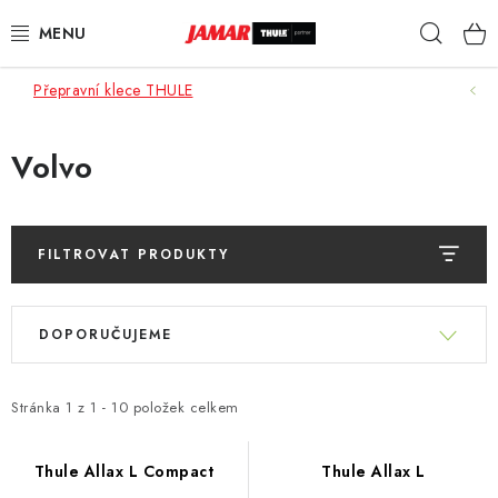
Přejít
Hleda
na
obsah
Přepravní klece THULE
STŘEŠNÍ NOSIČE
NOSIČE KOL
Volvo
STŘEŠNÍ BOXY
FILTROVAT PRODUKTY
KOČÁRKY
V
Ř
DĚTSKÉ ZBOŽÍ
ý
DOPORUČUJEME
a
p
z
AUTOPOTAHY ŠITÉ NA MÍRU
i
e
Stránka
1
z
1
-
10
položek celkem
s
n
AUTODOPLŇKY
p
í
Thule Allax L Compact
Thule Allax L
r