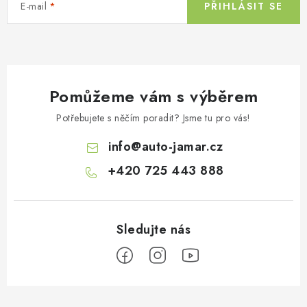
E-mail
PŘIHLÁSIT SE
p
r
v
k
y
Pomůžeme vám s výběrem
v
ý
Potřebujete s něčím poradit? Jsme tu pro vás!
p
info
@
auto-jamar.cz
i
s
+420 725 443 888
u
Z