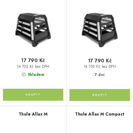
p
PŮJČOVNA
o
r
d
AKCE
o
u
d
k
PRO PSY
u
t
k
ů
BOXY NA TAŽNÁ ZAŘÍZENÍ
t
ů
17 790 Kč
17 790 Kč
OSTATNÍ NOSIČE
14 702 Kč bez DPH
14 702 Kč bez DPH
Skladem
7 dní
STŘEŠNÍ KOŠE
AUTOSTANY
CESTOVNÍ ZAVAZADLA
Thule Allax M
Thule Allax M Compact
DÁRKOVÉ POUKAZY