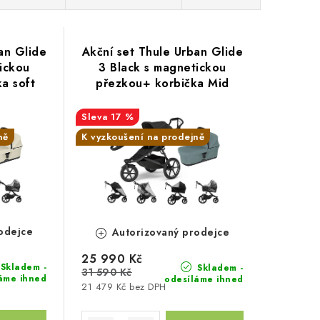
an Glide
Akční set Thule Urban Glide
ickou
3 Black s magnetickou
a soft
přezkou+ korbička Mid
hule +
blue + madlo Thule +
ebe +
pláštěnky Altabebe +
17 %
opa
moskytiéra Zopa
ně
K vyzkoušení na prodejně
odejce
Autorizovaný prodejce
25 990 Kč
Skladem -
Skladem -
31 590 Kč
áme ihned
odesíláme ihned
21 479 Kč bez DPH