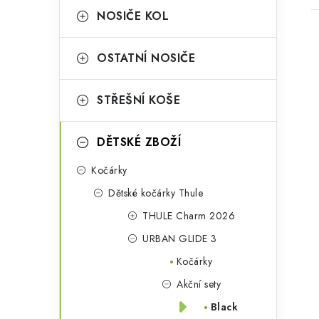
a
r
NOSIČE KOL
n
i
OSTATNÍ NOSIČE
e
n
í
STŘEŠNÍ KOŠE
i
p
DĚTSKÉ ZBOŽÍ
a
n
Kočárky
Dětské kočárky Thule
e
THULE Charm 2026
l
URBAN GLIDE 3
Kočárky
Akční sety
Black