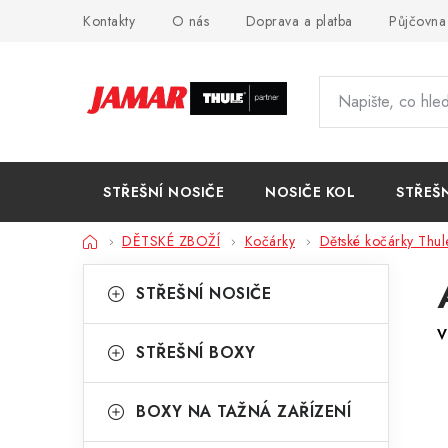
Přejít
Kontakty
O nás
Doprava a platba
Půjčovna
na
obsah
STŘEŠNÍ NOSIČE
NOSIČE KOL
STŘEŠ
Domů
DĚTSKÉ ZBOŽÍ
Kočárky
Dětské kočárky Thul
P
K
Přeskočit
STŘEŠNÍ NOSIČE
kategorie
a
o
V
t
s
STŘEŠNÍ BOXY
e
t
g
BOXY NA TAŽNÁ ZAŘÍZENÍ
r
o