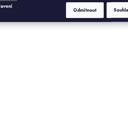
tavení
Odmítnout
Souhl