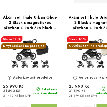
a
V
z
Akční set Thule Urban Glide
Akční set Thule Urb
ý
e
3 Black s magnetickou
3 Black s magnet
přezkou + korbička black +
přezkou + korbičk
p
n
madlo Thule + pláštěnky
beige + madlo T
Altabebe + moskytiéra
pláštěnky Altab
17 %
17 %
í
Zopa
moskytiéra Z
K vyzkoušení na prodejně
K vyzkoušení na prodej
s
p
p
r
r
o
o
d
Autorizovaný prodejce
Autorizovaný pr
d
u
25 990 Kč
25 990 Kč
Skladem -
31 590 Kč
31 590 Kč
u
odesíláme ihned
odesíl
k
21 479 Kč bez DPH
21 479 Kč bez DPH
k
t