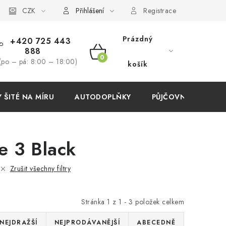
í podmínky
CZK
Přihlášení
Registrace
Prázdný
+420 725 443
888
NÁKUPNÍ
(po – pá: 8:00 – 18:00)
košík
KOŠÍK
ŠITÉ NA MÍRU
AUTODOPLŇKY
PŮJČOVNA
AKC
e 3 Black
Zrušit všechny filtry
Stránka
1
z
1
-
3
položek celkem
NEJDRAŽŠÍ
NEJPRODÁVANĚJŠÍ
ABECEDNĚ