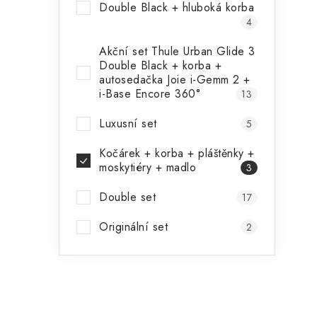
Double Black + hluboká korba
4
Akční set Thule Urban Glide 3
Double Black + korba +
autosedačka Joie i-Gemm 2 +
i-Base Encore 360°
13
Luxusní set
5
Kočárek + korba + pláštěnky +
moskytiéry + madlo
3
Double set
17
Originální set
2