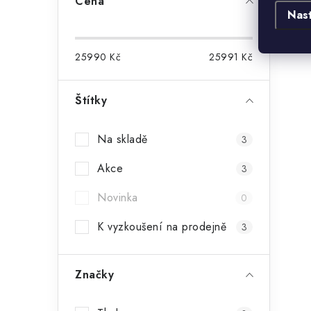
Cena
Nas
25990
Kč
25991
Kč
Štítky
Na skladě
3
Akce
3
Novinka
0
K vyzkoušení na prodejně
3
Značky