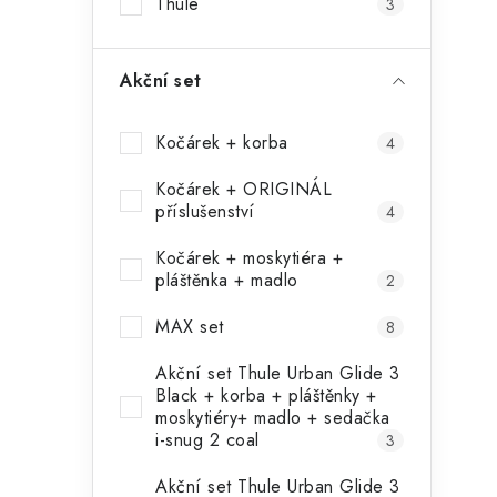
Thule
3
Akční set
Kočárek + korba
4
Kočárek + ORIGINÁL
příslušenství
4
Kočárek + moskytiéra +
pláštěnka + madlo
2
MAX set
8
Akční set Thule Urban Glide 3
Black + korba + pláštěnky +
moskytiéry+ madlo + sedačka
i-snug 2 coal
3
Akční set Thule Urban Glide 3