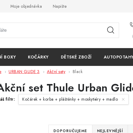
Moje objednávka
Napište nám
Reklamace
Obchodn
NÍ BOXY
KOČÁRKY
DĚTSKÉ ZBOŽÍ
AUTOPOTAHY 
e
URBAN GLIDE 3
Akční sety
Black
Akční set Thule Urban Glid
áš filtr:
Kočárek + korba + pláštěnky + moskytiéry + madlo
Ř
DOPORUČUJEME
NEJLEVNĚJŠÍ