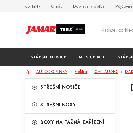
Přejít
Kontakty
O nás
Doprava a platba
Půjčovna
na
obsah
STŘEŠNÍ NOSIČE
NOSIČE KOL
STŘEŠ
Domů
AUTODOPLŇKY
Elektro
CAR AUDIO
DA
P
K
Přeskočit
STŘEŠNÍ NOSIČE
kategorie
a
o
t
s
STŘEŠNÍ BOXY
e
t
g
BOXY NA TAŽNÁ ZAŘÍZENÍ
r
o