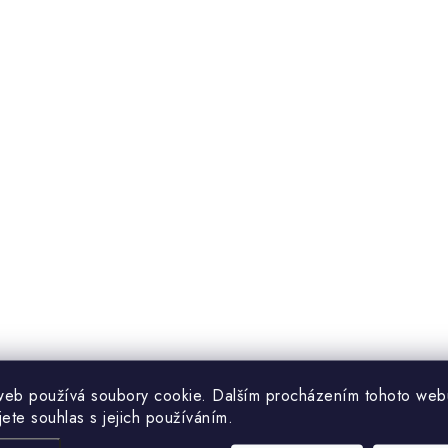
k
y
v
ý
p
s
u
web používá soubory cookie. Dalším procházením tohoto web
jete souhlas s jejich používáním.