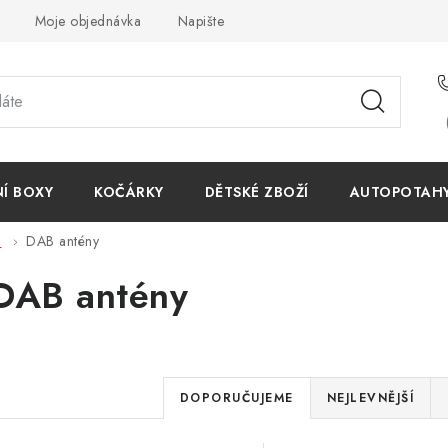
Moje objednávka
Napište nám
Reklamace
Obchodn
NÍ BOXY
KOČÁRKY
DĚTSKÉ ZBOŽÍ
AUTOPOTAHY 
B
DAB antény
DAB antény
Ř
DOPORUČUJEME
NEJLEVNĚJŠÍ
a