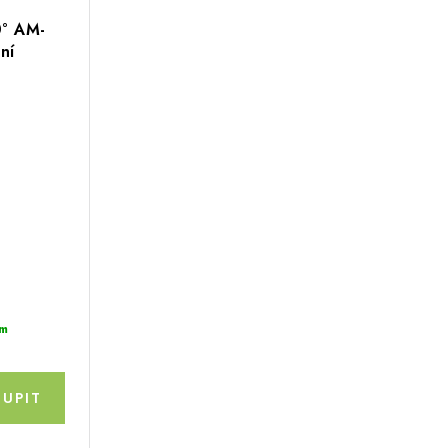
0° AM-
ní
m