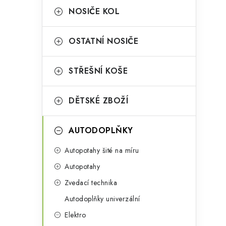
a
r
NOSIČE KOL
n
i
OSTATNÍ NOSIČE
e
n
i
í
STŘEŠNÍ KOŠE
p
DĚTSKÉ ZBOŽÍ
a
n
AUTODOPLŇKY
e
Autopotahy šité na míru
l
Autopotahy
Zvedací technika
Autodoplňky univerzální
t
Elektro