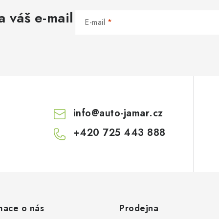
a váš e-mail
E-mail
info
@
auto-jamar.cz
+420 725 443 888
mace o nás
Prodejna