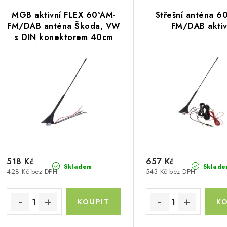
V
z
MGB aktivní FLEX 60°AM-
Střešní anténa 6
ý
e
FM/DAB anténa Škoda, VW
FM/DAB aktiv
s DIN konektorem 40cm
p
n
í
s
p
p
r
r
o
o
d
d
u
518 Kč
657 Kč
Skladem
Sklade
428 Kč bez DPH
543 Kč bez DPH
u
k
k
t
ů