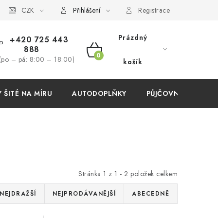
í podmínky
CZK
Přihlášení
Registrace
Prázdný
+420 725 443
888
NÁKUPNÍ
(po – pá: 8:00 – 18:00)
košík
KOŠÍK
ŠITÉ NA MÍRU
AUTODOPLŇKY
PŮJČOVNA
AKC
Stránka
1
z
1
-
2
položek celkem
NEJDRAŽŠÍ
NEJPRODÁVANĚJŠÍ
ABECEDNĚ