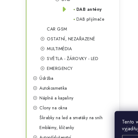
DAB antény
DAB přijímače
CAR GSM
OSTATNÍ, NEZAŘAZENÉ
MULTIMÉDIA
i
SVĚTLA - ŽÁROVKY - LED
EMERGENCY
Údržba
Autokosmetika
Náplně a kapaliny
Clony na okna
Škrabky na led a smetáky na sníh
Tento 
Emblémy, klíčenky
vyjadřu
Autopříslušenství