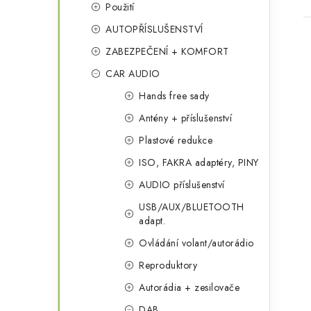
Použití
AUTOPŘÍSLUŠENSTVÍ
ZABEZPEČENÍ + KOMFORT
CAR AUDIO
Hands free sady
l
Antény + příslušenství
Plastové redukce
ISO, FAKRA adaptéry, PINY
AUDIO příslušenství
USB/AUX/BLUETOOTH
adapt.
í
Ovládání volant/autorádio
Reproduktory
r
Autorádia + zesilovače
DAB