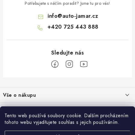
ý
Potřebujete s něčím poradit? Jsme tu pro vás!
p
info
@
auto-jamar.cz
i
s
+420 725 443 888
u
Z
á
Vše o nákupu
p
a
Doprava a platba
Informace o nás
t
Tento web používá soubory cookie. Dalším procházením
Vrácení a výměna
í
tohoto webu vyjadřujete souhlas s jejich používáním.
O nás
Prodejna
Reklamace
Kontakty