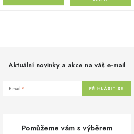
O
v
l
á
d
Aktuální novinky a akce na váš e-mail
a
c
í
E-mail
PŘIHLÁSIT SE
p
r
v
k
y
Pomůžeme vám s výběrem
v