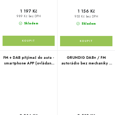
1 197 Kč
1 156 Kč
989 Kč bez DPH
955 Kč bez DPH
Skladem
Skladem
FM + DAB přijímač do auta -
GRUNDIG DAB+ / FM
smartphone APP (ovládaný
autorádio bez mechaniky /
chytrým telefonem)
Bluetooth / USB / AUX /
odním.panel