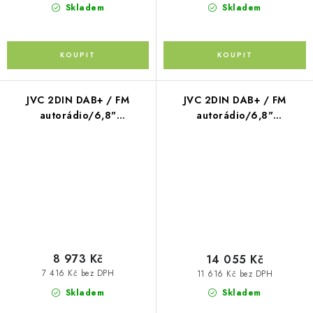
Skladem
Skladem
JVC 2DIN DAB+ / FM
JVC 2DIN DAB+ / FM
autorádio/6,8"
autorádio/6,8"
displej/USB/AUX/Bluetooth/Apple
displej/USB/AV/Bluetooth/B
CarPlay / Android Auto
Apple CarPlay / Android
Auto
8 973 Kč
14 055 Kč
7 416 Kč bez DPH
11 616 Kč bez DPH
Skladem
Skladem