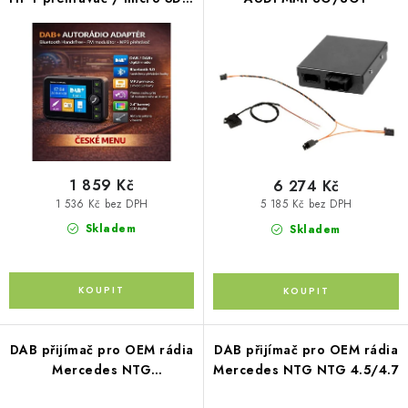
p
PŮJČOVNA
o
FM modulátor
r
d
AKCE
o
u
d
k
PRO PSY
u
t
k
ů
BOXY NA TAŽNÁ ZAŘÍZENÍ
t
ů
1 859 Kč
6 274 Kč
OSTATNÍ NOSIČE
1 536 Kč bez DPH
5 185 Kč bez DPH
Skladem
Skladem
STŘEŠNÍ KOŠE
AUTOSTANY
CESTOVNÍ ZAVAZADLA
DAB přijímač pro OEM rádia
DAB přijímač pro OEM rádia
Mercedes NTG
Mercedes NTG NTG 4.5/4.7
DÁRKOVÉ POUKAZY
2.5/3.0/3.5/4.0