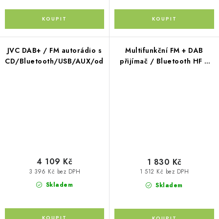
JVC DAB+ / FM autorádio s
Multifunkční FM + DAB
CD/Bluetooth/USB/AUX/odním.panel/multicolor
přijímač / Bluetooth HF +
přehrávač / micro SD / FM
modulátor / akumulátor
4 109 Kč
1 830 Kč
3 396 Kč bez DPH
1 512 Kč bez DPH
Skladem
Skladem