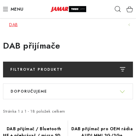
Přejít
Hleda
na
obsah
DAB
STŘEŠNÍ NOSIČE
NOSIČE KOL
DAB přijímače
STŘEŠNÍ BOXY
FILTROVAT PRODUKTY
KOČÁRKY
V
Ř
DĚTSKÉ ZBOŽÍ
ý
DOPORUČUJEME
a
p
z
AUTOPOTAHY ŠITÉ NA MÍRU
i
e
Stránka
1
z
1
-
18
položek celkem
s
n
AUTODOPLŇKY
p
í
DAB přijímač / Bluetooth
DAB přijímač pro OEM rádia
r
HF + přehrávač / micro SD /
AUDI MMI 3G/3G+