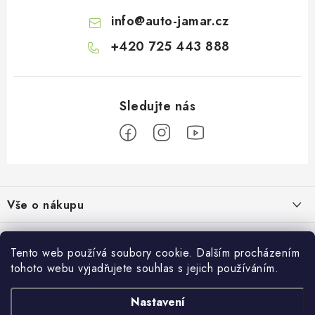
p
info
@
auto-jamar.cz
i
s
+420 725 443 888
u
Z
á
Vše o nákupu
p
a
Doprava a platba
Informace o nás
t
Tento web používá soubory cookie. Dalším procházením
Vrácení a výměna
í
tohoto webu vyjadřujete souhlas s jejich používáním.
O nás
Prodejna
Reklamace
Kontakty
Nastavení
Autodoplňky JAMAR
Přijímáme online platby
Obchodní podmínky