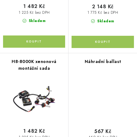
ů
1 482 Kč
2 148 Kč
Kontakty
O nás
Doprava a platba
Půjčovna
1 225 Kč bez DPH
1 775 Kč bez DPH
Moje objednávka
Napište nám
Reklamace
Skladem
Skladem
Obchodní podmínky
H8-8000K xenonová
Náhradní ballast
montážní sada
1 482 Kč
567 Kč