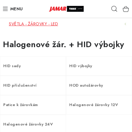
Přejít
Hleda
na
obsah
SVĚTLA - ŽÁROVKY - LED
STŘEŠNÍ NOSIČE
NOSIČE KOL
Halogenové žár. + HID výbojky
STŘEŠNÍ BOXY
HID sady
HID výbojky
KOČÁRKY
HID příslušenství
HOD autožárovky
DĚTSKÉ ZBOŽÍ
AUTOPOTAHY ŠITÉ NA MÍRU
Patice k žárovkám
Halogenové žárovky 12V
AUTODOPLŇKY
Halogenové žárovky 24V