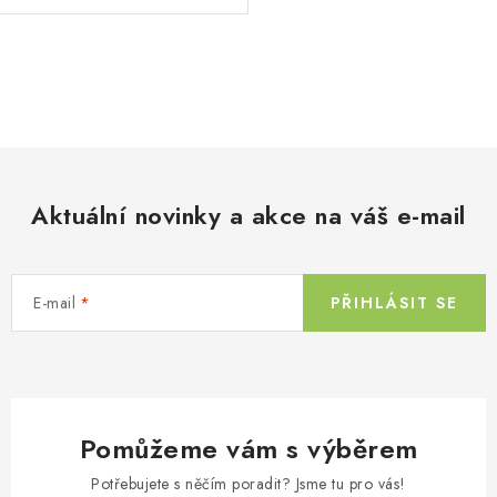
O
v
l
á
d
Aktuální novinky a akce na váš e-mail
a
c
í
E-mail
PŘIHLÁSIT SE
p
r
v
k
y
Pomůžeme vám s výběrem
v
ý
Potřebujete s něčím poradit? Jsme tu pro vás!