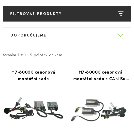
PŮJČOVNA
FILTROVAT PRODUKTY
AKCE
V
Ř
PRO PSY
ý
DOPORUČUJEME
a
p
z
BOXY NA TAŽNÁ ZAŘÍZENÍ
i
e
Stránka
1
z
1
-
9
položek celkem
s
OSTATNÍ NOSIČE
n
p
í
H7-6000K xenonová
H7-6000K xenonová
r
STŘEŠNÍ KOŠE
montážní sada
montážní sada s CAN-Bus
p
o
sběrnicí III generace
r
d
AUTOSTANY
o
u
d
CESTOVNÍ ZAVAZADLA
k
u
t
k
DÁRKOVÉ POUKAZY
ů
t