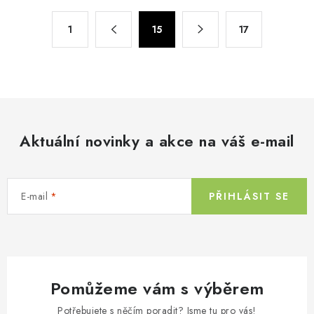
á
S
d
1
15
17
t
a
r
c
á
n
í
k
p
o
r
v
Aktuální novinky a akce na váš e-mail
v
á
k
n
y
í
v
E-mail
PŘIHLÁSIT SE
ý
p
i
s
Pomůžeme vám s výběrem
u
Potřebujete s něčím poradit? Jsme tu pro vás!