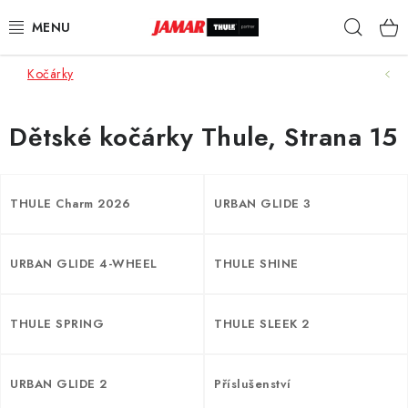
Přejít
Hleda
na
obsah
Kočárky
STŘEŠNÍ NOSIČE
NOSIČE KOL
Dětské kočárky Thule
, Strana 15
STŘEŠNÍ BOXY
THULE Charm 2026
URBAN GLIDE 3
KOČÁRKY
URBAN GLIDE 4-WHEEL
THULE SHINE
DĚTSKÉ ZBOŽÍ
AUTOPOTAHY ŠITÉ NA MÍRU
THULE SPRING
THULE SLEEK 2
AUTODOPLŇKY
URBAN GLIDE 2
Příslušenství