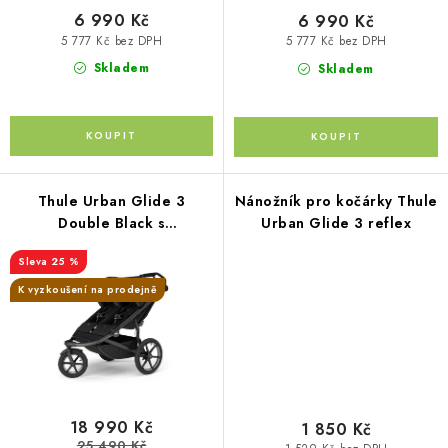
ů
6 990 Kč
6 990 Kč
Kontakty
O nás
Doprava a platba
Půjčovna
5 777 Kč bez DPH
5 777 Kč bez DPH
Moje objednávka
Napište nám
Reklamace
Skladem
Skladem
Obchodní podmínky
Thule Urban Glide 3
Nánožník pro kočárky Thule
Double Black s
Urban Glide 3 reflex
magnetickými přezkami
25 %
K vyzkoušení na prodejně
18 990 Kč
1 850 Kč
25 490 Kč