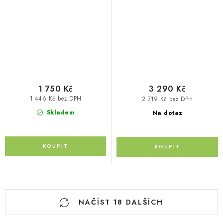
1 750 Kč
3 290 Kč
1 446 Kč bez DPH
2 719 Kč bez DPH
Skladem
Na dotaz
O
NAČÍST 18 DALŠÍCH
v
l