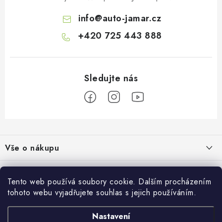
info
@
auto-jamar.cz
+420 725 443 888
Z
á
Vše o nákupu
p
a
Doprava a platba
Informace o nás
t
Tento web používá soubory cookie. Dalším procházením
Vrácení a výměna
í
tohoto webu vyjadřujete souhlas s jejich používáním.
O nás
Prodejna
Reklamace
Kontakty
Nastavení
Autodoplňky JAMAR