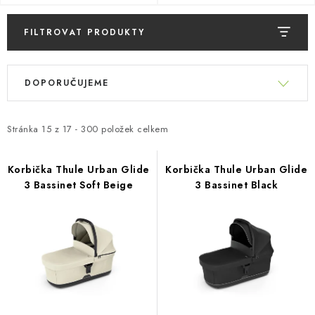
PŮJČOVNA
FILTROVAT PRODUKTY
AKCE
V
Ř
PRO PSY
ý
DOPORUČUJEME
a
p
z
BOXY NA TAŽNÁ ZAŘÍZENÍ
i
e
Stránka
15
z
17
-
300
položek celkem
s
OSTATNÍ NOSIČE
n
p
í
Korbička Thule Urban Glide
Korbička Thule Urban Glide
r
STŘEŠNÍ KOŠE
3 Bassinet Soft Beige
3 Bassinet Black
p
o
r
d
AUTOSTANY
o
u
d
CESTOVNÍ ZAVAZADLA
k
u
t
k
DÁRKOVÉ POUKAZY
ů
t